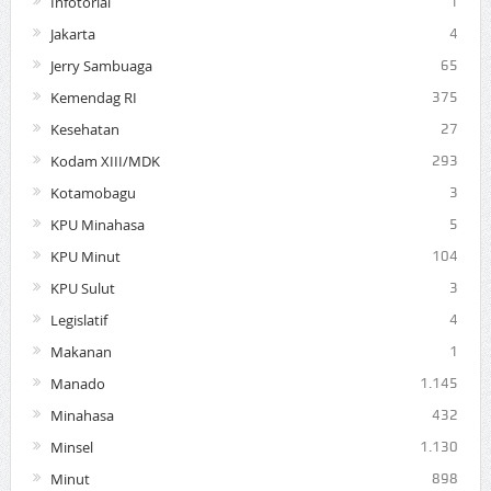
Infotorial
1
Jakarta
4
Jerry Sambuaga
65
Kemendag RI
375
Kesehatan
27
Kodam XIII/MDK
293
Kotamobagu
3
KPU Minahasa
5
KPU Minut
104
KPU Sulut
3
Legislatif
4
Makanan
1
Manado
1.145
Minahasa
432
Minsel
1.130
Minut
898