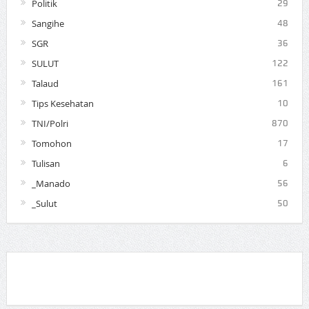
Politik
29
Sangihe
48
SGR
36
SULUT
122
Talaud
161
Tips Kesehatan
10
TNI/Polri
870
Tomohon
17
Tulisan
6
_Manado
56
_Sulut
50