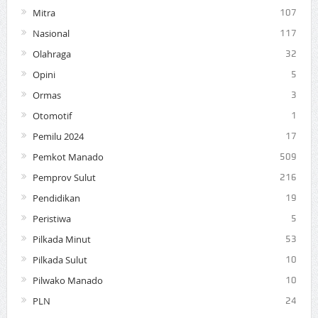
Mitra
107
Nasional
117
Olahraga
32
Opini
5
Ormas
3
Otomotif
1
Pemilu 2024
17
Pemkot Manado
509
Pemprov Sulut
216
Pendidikan
19
Peristiwa
5
Pilkada Minut
53
Pilkada Sulut
10
Pilwako Manado
10
PLN
24