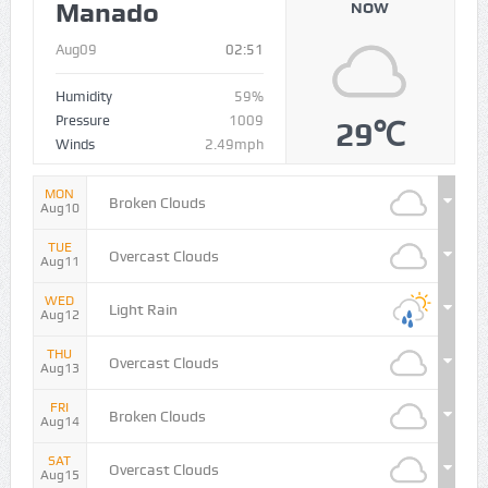
Manado
NOW
Aug09
02:51
Humidity
59%
Pressure
1009
29℃
Winds
2.49mph
MON
Broken Clouds
Aug10
TUE
Overcast Clouds
Aug11
WED
Light Rain
Aug12
THU
Overcast Clouds
Aug13
FRI
Broken Clouds
Aug14
SAT
Overcast Clouds
Aug15