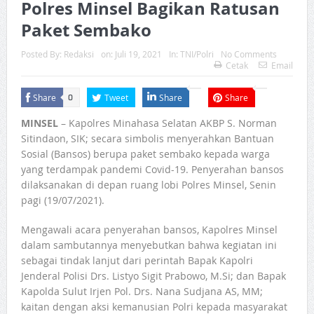
Polres Minsel Bagikan Ratusan
Paket Sembako
Posted By:
Redaksi
on:
Juli 19, 2021
In:
TNI/Polri
No Comments
Cetak
Email
Share
Tweet
Share
Share
0
MINSEL
– Kapolres Minahasa Selatan AKBP S. Norman
Sitindaon, SIK; secara simbolis menyerahkan Bantuan
Sosial (Bansos) berupa paket sembako kepada warga
yang terdampak pandemi Covid-19. Penyerahan bansos
dilaksanakan di depan ruang lobi Polres Minsel, Senin
pagi (19/07/2021).
Mengawali acara penyerahan bansos, Kapolres Minsel
dalam sambutannya menyebutkan bahwa kegiatan ini
sebagai tindak lanjut dari perintah Bapak Kapolri
Jenderal Polisi Drs. Listyo Sigit Prabowo, M.Si; dan Bapak
Kapolda Sulut Irjen Pol. Drs. Nana Sudjana AS, MM;
kaitan dengan aksi kemanusian Polri kepada masyarakat