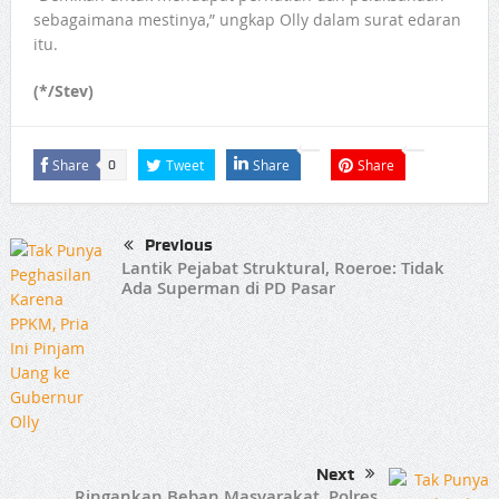
sebagaimana mestinya,” ungkap Olly dalam surat edaran
itu.
(*/Stev)
Share
Tweet
Share
Share
0
Previous
Lantik Pejabat Struktural, Roeroe: Tidak
Ada Superman di PD Pasar
Next
Ringankan Beban Masyarakat, Polres