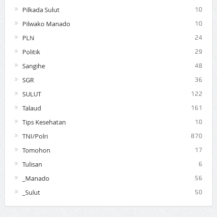
Pilkada Sulut
10
Pilwako Manado
10
PLN
24
Politik
29
Sangihe
48
SGR
36
SULUT
122
Talaud
161
Tips Kesehatan
10
TNI/Polri
870
Tomohon
17
Tulisan
6
_Manado
56
_Sulut
50