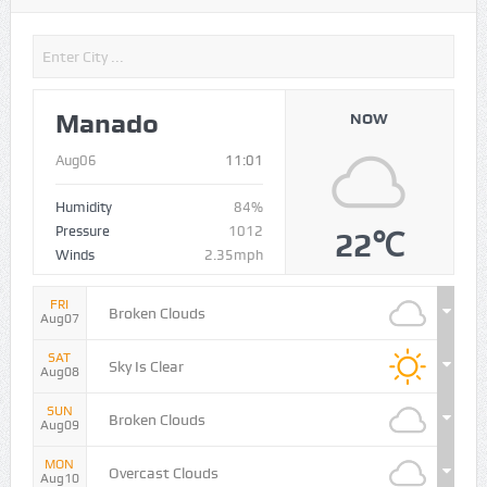
Manado
NOW
Aug06
11:01
Humidity
84%
Pressure
1012
22℃
Winds
2.35mph
FRI
Broken Clouds
Aug07
SAT
Sky Is Clear
Aug08
SUN
Broken Clouds
Aug09
MON
Overcast Clouds
Aug10