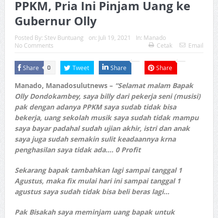
PPKM, Pria Ini Pinjam Uang ke
Gubernur Olly
Posted By:
Stev Buntuang
on:
Juli 19, 2021
In:
Manado
No Comments
Cetak
Email
Share
Tweet
Share
Share
0
Manado, Manadosulutnews –
“Selamat malam Bapak
Olly Dondokambey, saya billy dari pekerja seni (musisi)
pak dengan adanya PPKM saya sudab tidak bisa
bekerja, uang sekolah musik saya sudah tidak mampu
saya bayar padahal sudah ujian akhir, istri dan anak
saya juga sudah semakin sulit keadaannya krna
penghasilan saya tidak ada…. 0 Profit
Sekarang bapak tambahkan lagi sampai tanggal 1
Agustus, maka fix mulai hari ini sampai tanggal 1
agustus saya sudah tidak bisa beli beras lagi…
Pak Bisakah saya meminjam uang bapak untuk