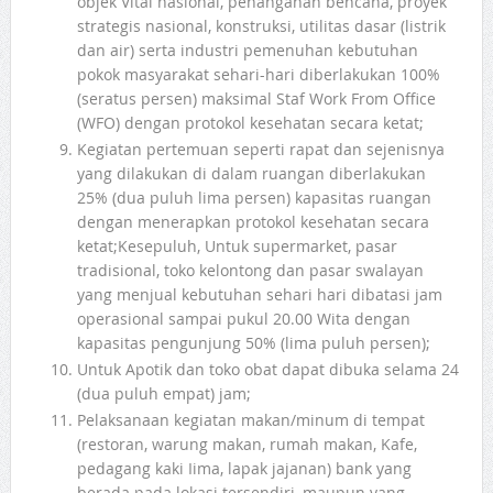
objek Vital nasional, penanganan bencana, proyek
strategis nasional, konstruksi, utilitas dasar (listrik
dan air) serta industri pemenuhan kebutuhan
pokok masyarakat sehari-hari diberlakukan 100%
(seratus persen) maksimal Staf Work From Office
(WFO) dengan protokol kesehatan secara ketat;
Kegiatan pertemuan seperti rapat dan sejenisnya
yang dilakukan di dalam ruangan diberlakukan
25% (dua puluh lima persen) kapasitas ruangan
dengan menerapkan protokol kesehatan secara
ketat;Kesepuluh, Untuk supermarket, pasar
tradisional, toko kelontong dan pasar swalayan
yang menjual kebutuhan sehari hari dibatasi jam
operasional sampai pukul 20.00 Wita dengan
kapasitas pengunjung 50% (lima puluh persen);
Untuk Apotik dan toko obat dapat dibuka selama 24
(dua puluh empat) jam;
Pelaksanaan kegiatan makan/minum di tempat
(restoran, warung makan, rumah makan, Kafe,
pedagang kaki Iima, lapak jajanan) bank yang
berada pada lokasi tersendiri, maupun yang