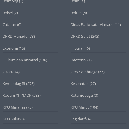
Bolmong
(3)
Bolmut
(3)
Bolsel
(2)
Boltim
(5)
Catatan
(6)
Dinas Pariwisata Manado
(11)
DPRD Manado
(73)
DPRD Sulut
(343)
Ekonomi
(15)
Hiburan
(6)
Hukum dan Kriminal
(136)
Infotorial
(1)
Jakarta
(4)
Jerry Sambuaga
(65)
Kemendag RI
(375)
Kesehatan
(27)
Kodam XIII/MDK
(293)
Kotamobagu
(3)
KPU Minahasa
(5)
KPU Minut
(104)
KPU Sulut
(3)
Legislatif
(4)