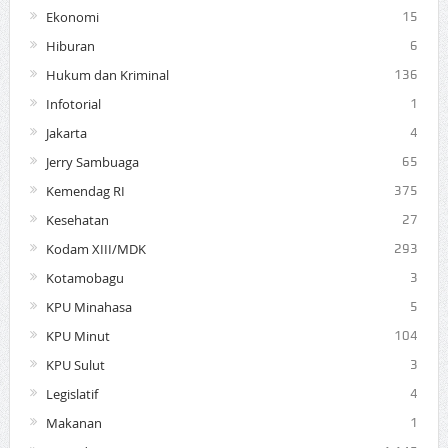
Ekonomi
15
Hiburan
6
Hukum dan Kriminal
136
Infotorial
1
Jakarta
4
Jerry Sambuaga
65
Kemendag RI
375
Kesehatan
27
Kodam XIII/MDK
293
Kotamobagu
3
KPU Minahasa
5
KPU Minut
104
KPU Sulut
3
Legislatif
4
Makanan
1