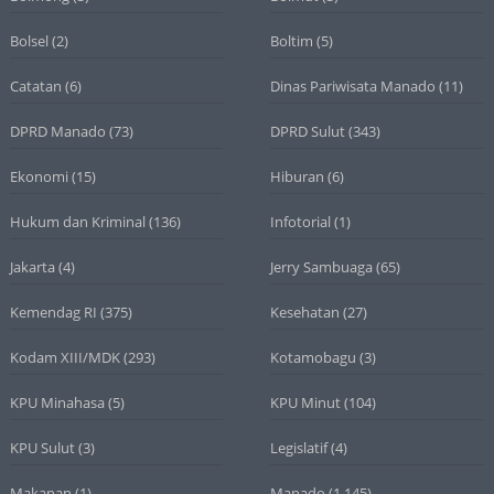
Bolsel
(2)
Boltim
(5)
Catatan
(6)
Dinas Pariwisata Manado
(11)
DPRD Manado
(73)
DPRD Sulut
(343)
Ekonomi
(15)
Hiburan
(6)
Hukum dan Kriminal
(136)
Infotorial
(1)
Jakarta
(4)
Jerry Sambuaga
(65)
Kemendag RI
(375)
Kesehatan
(27)
Kodam XIII/MDK
(293)
Kotamobagu
(3)
KPU Minahasa
(5)
KPU Minut
(104)
KPU Sulut
(3)
Legislatif
(4)
Makanan
(1)
Manado
(1.145)