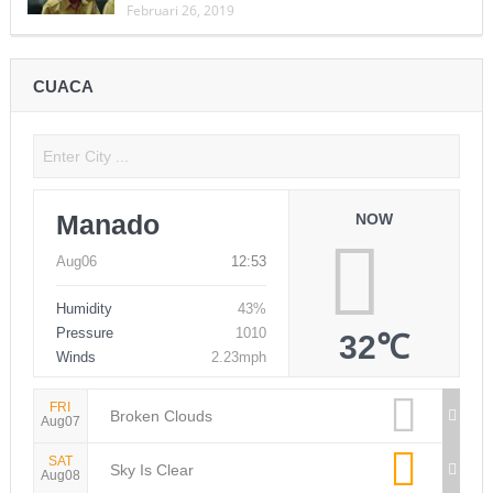
Februari 26, 2019
CUACA
Manado
NOW
Aug06
12:53
Humidity
43%
Pressure
1010
32℃
Winds
2.23mph
FRI
Broken Clouds
Aug07
SAT
Sky Is Clear
Aug08