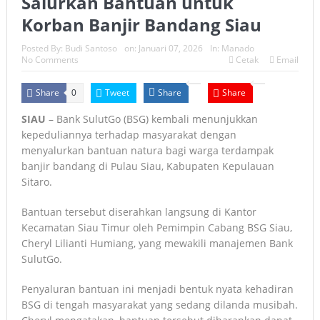
Salurkan Bantuan untuk
Korban Banjir Bandang Siau
Posted By:
Budi Santoso
on:
Januari 07, 2026
In:
Manado
No Comments
Cetak
Email
Share
Tweet
Share
Share
0
SIAU
– Bank SulutGo (BSG) kembali menunjukkan
kepeduliannya terhadap masyarakat dengan
menyalurkan bantuan natura bagi warga terdampak
banjir bandang di Pulau Siau, Kabupaten Kepulauan
Sitaro.
Bantuan tersebut diserahkan langsung di Kantor
Kecamatan Siau Timur oleh Pemimpin Cabang BSG Siau,
Cheryl Lilianti Humiang, yang mewakili manajemen Bank
SulutGo.
Penyaluran bantuan ini menjadi bentuk nyata kehadiran
BSG di tengah masyarakat yang sedang dilanda musibah.