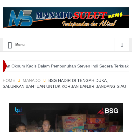
Menu
num Kadis Dalam Pembunuhan Steven Indi Segera Terkuak
Wali K
manfaatan E-Purchasing Tertinggi
HOME
MANADO
BSG HADIR DI TENGAH DUKA,
SALURKAN BANTUAN UNTUK KORBAN BANJIR BANDANG SIAU