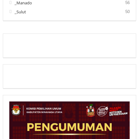
_Manado
56
_Sulut
50