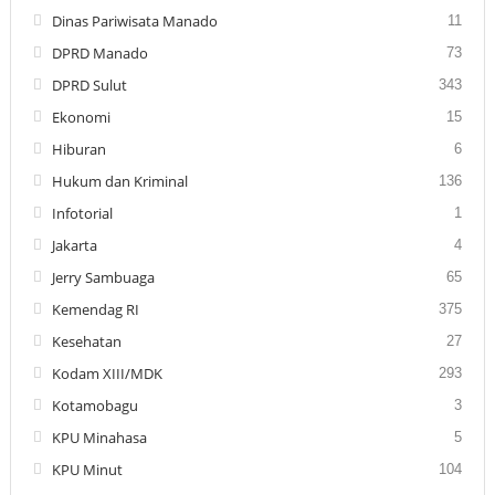
Dinas Pariwisata Manado
11
DPRD Manado
73
DPRD Sulut
343
Ekonomi
15
Hiburan
6
Hukum dan Kriminal
136
Infotorial
1
Jakarta
4
Jerry Sambuaga
65
Kemendag RI
375
Kesehatan
27
Kodam XIII/MDK
293
Kotamobagu
3
KPU Minahasa
5
KPU Minut
104