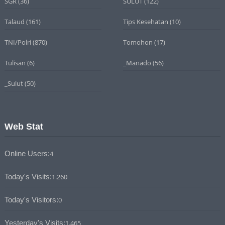
SGR
(36)
SULUT
(122)
Talaud
(161)
Tips Kesehatan
(10)
TNI/Polri
(870)
Tomohon
(17)
Tulisan
(6)
_Manado
(56)
_Sulut
(50)
Web Stat
Online Users:
4
Today's Visits:
1.260
Today's Visitors:
0
Yesterday's Visits:
1.465