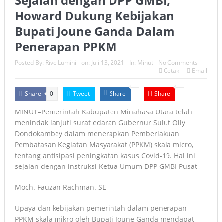
Sejalan dengan DPP GMBI,
Howard Dukung Kebijakan
Bupati Joune Ganda Dalam
Penerapan PPKM
Posted By:
Rivo Lumihi
on:
Juli 13, 2021
In:
Minut
No Comments
Cetak
Email
Share
Tweet
Share
Share
0
MINUT–Pemerintah Kabupaten Minahasa Utara telah
menindak lanjuti surat edaran Gubernur Sulut Olly
Dondokambey dalam menerapkan Pemberlakuan
Pembatasan Kegiatan Masyarakat (PPKM) skala micro,
tentang antisipasi peningkatan kasus Covid-19. Hal ini
sejalan dengan instruksi Ketua Umum DPP GMBI Pusat
Moch. Fauzan Rachman. SE
Upaya dan kebijakan pemerintah dalam penerapan
PPKM skala mikro oleh Bupati Joune Ganda mendapat