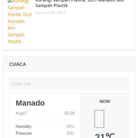
Sampah Plastik
Februari 26, 2019
CUACA
Manado
NOW
Aug07
02:24
Humidity
85%
Pressure
1011
21℃