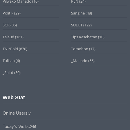
Pilwako Manado
(10)
PLN
(24)
Politik
(29)
Sangihe
(48)
SGR
(36)
SULUT
(122)
Talaud
(161)
Tips Kesehatan
(10)
TNI/Polri
(870)
Tomohon
(17)
Tulisan
(6)
_Manado
(56)
_Sulut
(50)
Web Stat
Online Users:
7
Today's Visits:
246