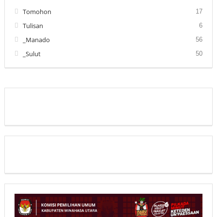
Tomohon
17
Tulisan
6
_Manado
56
_Sulut
50