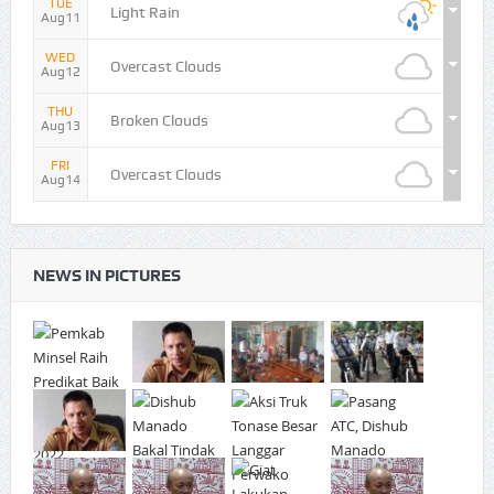
TUE
Light Rain
Aug11
WED
Overcast Clouds
Aug12
THU
Broken Clouds
Aug13
FRI
Overcast Clouds
Aug14
NEWS IN PICTURES