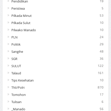
Pendidikan
19
Peristiwa
5
Pilkada Minut
53
Pilkada Sulut
10
Pilwako Manado
10
PLN
24
Politik
29
Sangihe
48
SGR
36
SULUT
122
Talaud
161
Tips Kesehatan
10
TNI/Polri
870
Tomohon
17
Tulisan
6
_Manado
56