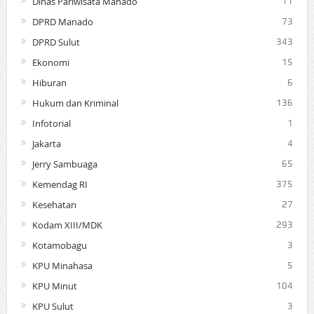
Dinas Pariwisata Manado
11
DPRD Manado
73
DPRD Sulut
343
Ekonomi
15
Hiburan
6
Hukum dan Kriminal
136
Infotorial
1
Jakarta
4
Jerry Sambuaga
65
Kemendag RI
375
Kesehatan
27
Kodam XIII/MDK
293
Kotamobagu
3
KPU Minahasa
5
KPU Minut
104
KPU Sulut
3