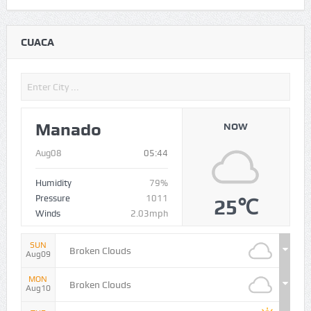
CUACA
Manado
NOW
Aug08
05:44
Humidity
79%
Pressure
1011
25℃
Winds
2.03mph
SUN
Broken Clouds
Aug09
MON
Broken Clouds
Aug10