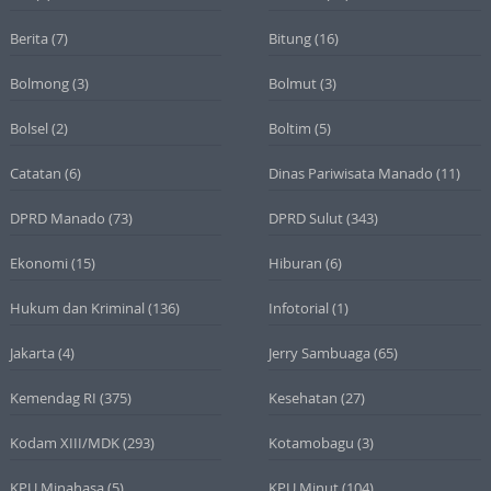
Berita
(7)
Bitung
(16)
Bolmong
(3)
Bolmut
(3)
Bolsel
(2)
Boltim
(5)
Catatan
(6)
Dinas Pariwisata Manado
(11)
DPRD Manado
(73)
DPRD Sulut
(343)
Ekonomi
(15)
Hiburan
(6)
Hukum dan Kriminal
(136)
Infotorial
(1)
Jakarta
(4)
Jerry Sambuaga
(65)
Kemendag RI
(375)
Kesehatan
(27)
Kodam XIII/MDK
(293)
Kotamobagu
(3)
KPU Minahasa
(5)
KPU Minut
(104)