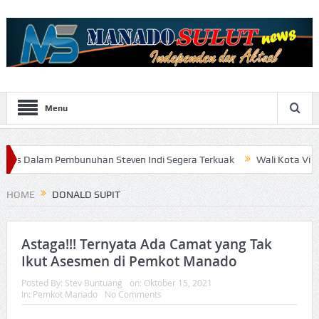
Menu
am Pembunuhan Steven Indi Segera Terkuak
Wali Kota Vicky Lument
HOME
DONALD SUPIT
Astaga!!! Ternyata Ada Camat yang Tak
Ikut Asesmen di Pemkot Manado
Posted By:
Stev Buntuang
on:
Oktober 15, 2021
In:
Pemkot Manado
No Comments