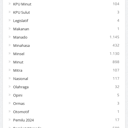
KPU Minut
104
KPU Sulut
3
Legislatif
4
Makanan
1
Manado
1.145
Minahasa
432
Minsel
1.130
Minut
898
Mitra
107
Nasional
117
Olahraga
32
Opini
5
Ormas
3
Otomotif
1
Pemilu 2024
17