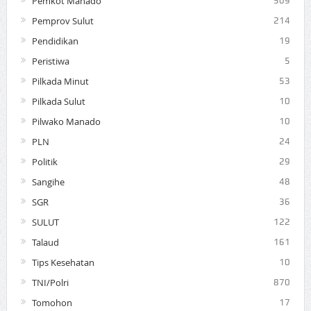
Pemkot Manado
509
Pemprov Sulut
214
Pendidikan
19
Peristiwa
5
Pilkada Minut
53
Pilkada Sulut
10
Pilwako Manado
10
PLN
24
Politik
29
Sangihe
48
SGR
36
SULUT
122
Talaud
161
Tips Kesehatan
10
TNI/Polri
870
Tomohon
17