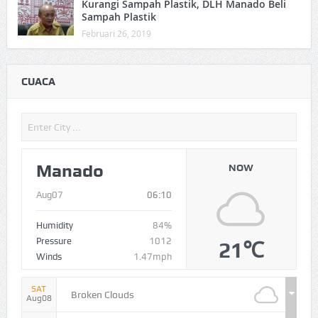
Kurangi Sampah Plastik, DLH Manado Beli
Sampah Plastik
Februari 26, 2019
CUACA
Manado
NOW
Aug07
06:10
Humidity
84%
Pressure
1012
21℃
Winds
1.47mph
SAT
Broken Clouds
Aug08