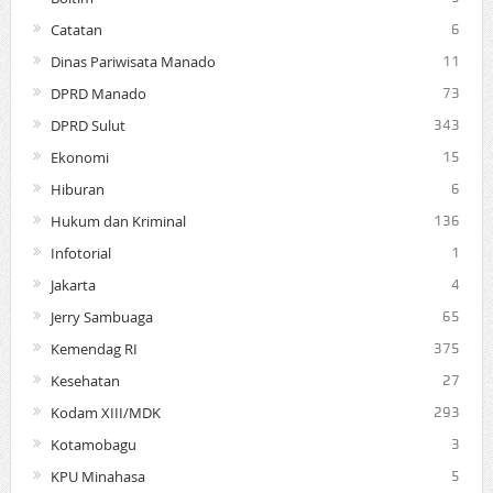
Catatan
6
Dinas Pariwisata Manado
11
DPRD Manado
73
DPRD Sulut
343
Ekonomi
15
Hiburan
6
Hukum dan Kriminal
136
Infotorial
1
Jakarta
4
Jerry Sambuaga
65
Kemendag RI
375
Kesehatan
27
Kodam XIII/MDK
293
Kotamobagu
3
KPU Minahasa
5