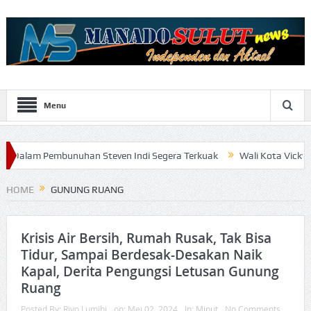
Menu
Pembunuhan Steven Indi Segera Terkuak
Wali Kota Vicky Lumentut
HOME
GUNUNG RUANG
Krisis Air Bersih, Rumah Rusak, Tak Bisa
Tidur, Sampai Berdesak-Desakan Naik
Kapal, Derita Pengungsi Letusan Gunung
Ruang
Posted By:
Rivo Lumihi
on:
Mei 02, 2024
In:
Minut
No Comments