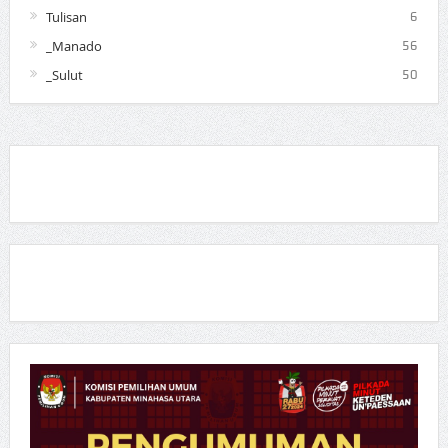
Tulisan
6
_Manado
56
_Sulut
50