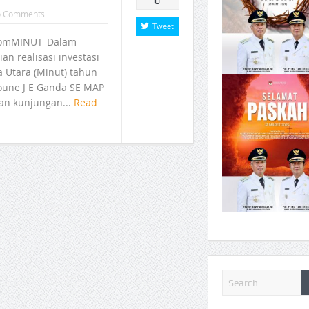
0
 Comments
Tweet
comMINUT–Dalam
an realisasi investasi
Utara (Minut) tahun
Joune J E Ganda SE MAP
n kunjungan...
Read