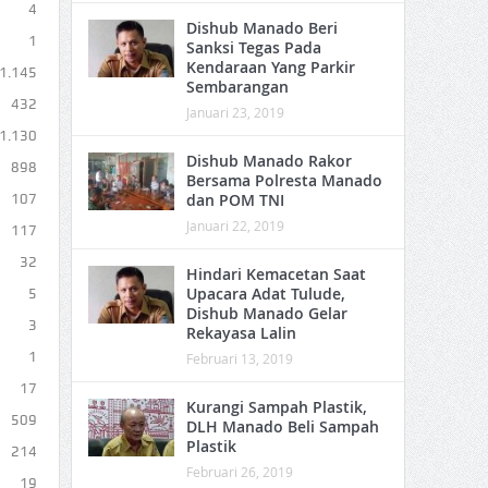
4
Dishub Manado Beri
1
Sanksi Tegas Pada
Kendaraan Yang Parkir
1.145
Sembarangan
432
Januari 23, 2019
1.130
Dishub Manado Rakor
898
Bersama Polresta Manado
dan POM TNI
107
Januari 22, 2019
117
32
Hindari Kemacetan Saat
Upacara Adat Tulude,
5
Dishub Manado Gelar
3
Rekayasa Lalin
1
Februari 13, 2019
17
Kurangi Sampah Plastik,
509
DLH Manado Beli Sampah
Plastik
214
Februari 26, 2019
19