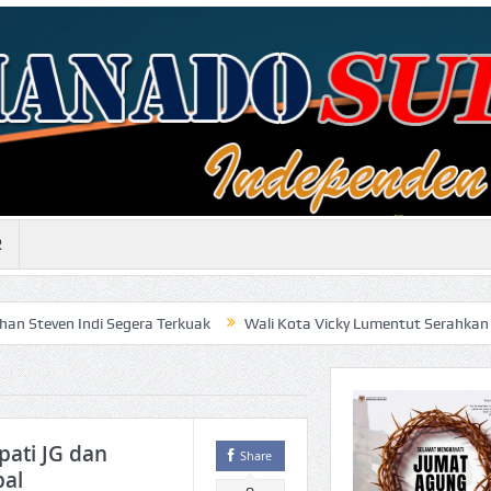
R
 Segera Terkuak
Wali Kota Vicky Lumentut Serahkan LKPD 2019 an
pati JG dan
Share
bal