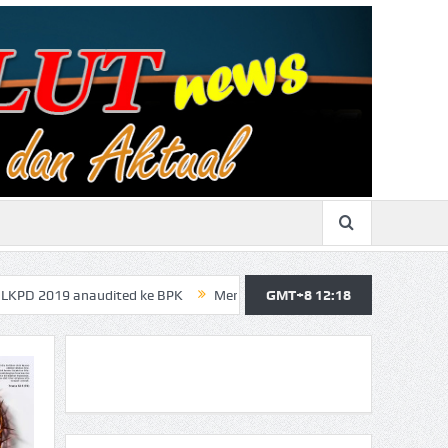
audited ke BPK
Merasa Terpangil, GMBI Wilter Sulut Siap Perjuan
GMT+8 12:18