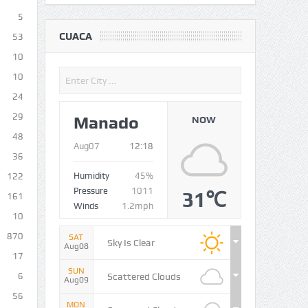
5
CUACA
53
10
10
24
29
Manado
NOW
48
Aug07
12:18
36
Humidity
45%
122
Pressure
1011
31℃
161
Winds
1.2mph
10
870
SAT
Sky Is Clear
Aug08
17
SUN
Scattered Clouds
6
Aug09
56
MON