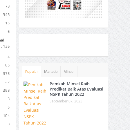
73
343
15
6
al
136
1
4
65
Popular
Manado
Minsel
375
27
Pemkab Minsel Raih
Predikat Baik Atas Evaluasi
293
NSPK Tahun 2022
3
September 07, 2023
5
104
3