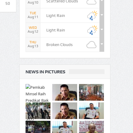
Scattered Clouds
Aug10
50
TUE
Light Rain
Aug11
WED
Light Rain
Aug12
THU
Broken Clouds
Aug13
NEWS IN PICTURES