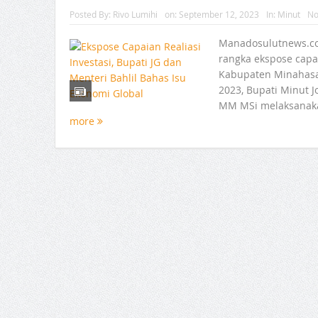
Posted By:
Rivo Lumihi
on:
September 12, 2023
In:
Minut
No
Manadosulutnews.
rangka ekspose capai
Kabupaten Minahasa 
2023, Bupati Minut 
MM MSi melaksanaka
more