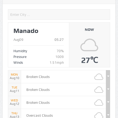
Manado
NOW
Aug09
05:27
Humidity
70%
Pressure
1009
27℃
Winds
1.51mph
MON
Broken Clouds
Aug10
TUE
Broken Clouds
Aug11
WED
Broken Clouds
Aug12
THU
Overcast Clouds
Aug13