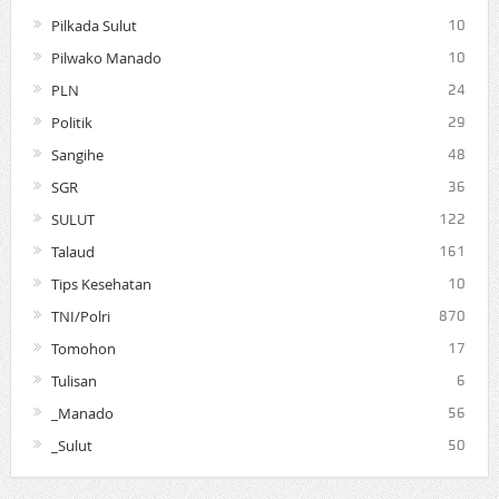
Pilkada Sulut
10
Pilwako Manado
10
PLN
24
Politik
29
Sangihe
48
SGR
36
SULUT
122
Talaud
161
Tips Kesehatan
10
TNI/Polri
870
Tomohon
17
Tulisan
6
_Manado
56
_Sulut
50