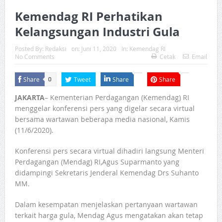
Kemendag RI Perhatikan
Kelangsungan Industri Gula
Posted By:
Redaksi
on:
Juni 11, 2020
In:
Kemendag RI
No Comments
Cetak
Email
Share
Tweet
Share
Share
0
JAKARTA
– Kementerian Perdagangan (Kemendag) RI
menggelar konferensi pers yang digelar secara virtual
bersama wartawan beberapa media nasional, Kamis
(11/6/2020).
Konferensi pers secara virtual dihadiri langsung Menteri
Perdagangan (Mendag) RI,Agus Suparmanto yang
didampingi Sekretaris Jenderal Kemendag Drs Suhanto
MM.
Dalam kesempatan menjelaskan pertanyaan wartawan
terkait harga gula, Mendag Agus mengatakan akan tetap