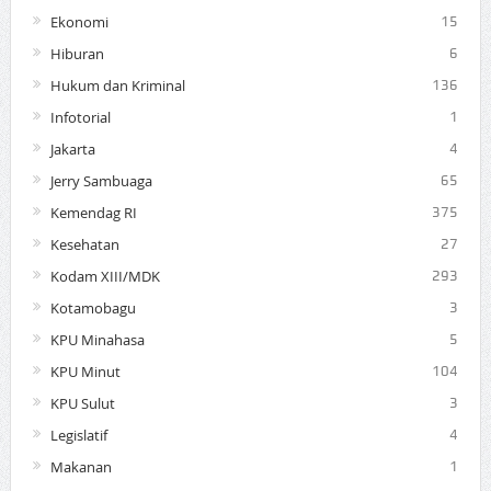
Ekonomi
15
Hiburan
6
Hukum dan Kriminal
136
Infotorial
1
Jakarta
4
Jerry Sambuaga
65
Kemendag RI
375
Kesehatan
27
Kodam XIII/MDK
293
Kotamobagu
3
KPU Minahasa
5
KPU Minut
104
KPU Sulut
3
Legislatif
4
Makanan
1