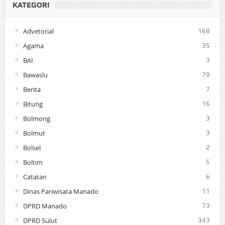
KATEGORI
Advetorial
168
Agama
35
BAI
3
Bawaslu
79
Berita
7
Bitung
16
Bolmong
3
Bolmut
3
Bolsel
2
Boltim
5
Catatan
6
Dinas Pariwisata Manado
11
DPRD Manado
73
DPRD Sulut
343