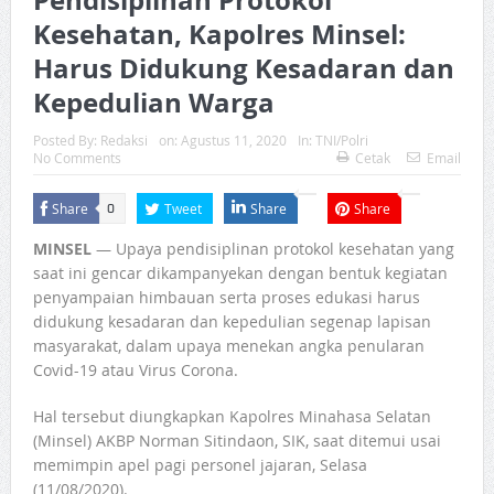
Kesehatan, Kapolres Minsel:
Harus Didukung Kesadaran dan
Kepedulian Warga
Posted By:
Redaksi
on:
Agustus 11, 2020
In:
TNI/Polri
No Comments
Cetak
Email
Share
Tweet
Share
Share
0
MINSEL
— Upaya pendisiplinan protokol kesehatan yang
saat ini gencar dikampanyekan dengan bentuk kegiatan
penyampaian himbauan serta proses edukasi harus
didukung kesadaran dan kepedulian segenap lapisan
masyarakat, dalam upaya menekan angka penularan
Covid-19 atau Virus Corona.
Hal tersebut diungkapkan Kapolres Minahasa Selatan
(Minsel) AKBP Norman Sitindaon, SIK, saat ditemui usai
memimpin apel pagi personel jajaran, Selasa
(11/08/2020).