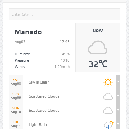
Manado
NOW
Aug07
12:43
Humidity
45%
Pressure
1010
32℃
Winds
1.59mph
SAT
Sky Is Clear
Aug08
SUN
Scattered Clouds
Aug09
MON
Scattered Clouds
Aug10
TUE
Light Rain
Aug11