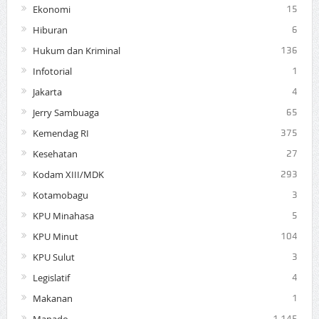
Ekonomi
15
Hiburan
6
Hukum dan Kriminal
136
Infotorial
1
Jakarta
4
Jerry Sambuaga
65
Kemendag RI
375
Kesehatan
27
Kodam XIII/MDK
293
Kotamobagu
3
KPU Minahasa
5
KPU Minut
104
KPU Sulut
3
Legislatif
4
Makanan
1
1.145