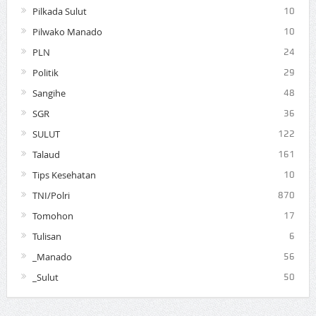
Pilkada Sulut
10
Pilwako Manado
10
PLN
24
Politik
29
Sangihe
48
SGR
36
SULUT
122
Talaud
161
Tips Kesehatan
10
TNI/Polri
870
Tomohon
17
Tulisan
6
_Manado
56
_Sulut
50