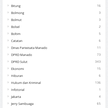
Bitung
16
Bolmong
3
Bolmut
3
Bolsel
2
Boltim
5
Catatan
6
Dinas Pariwisata Manado
11
DPRD Manado
73
DPRD Sulut
343
Ekonomi
15
Hiburan
6
Hukum dan Kriminal
136
Infotorial
1
Jakarta
4
Jerry Sambuaga
65