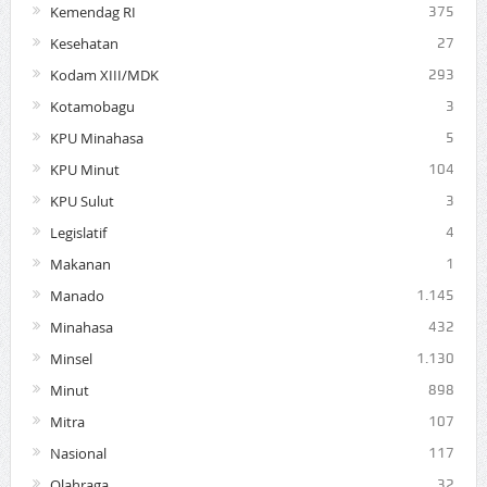
Kemendag RI
375
Kesehatan
27
Kodam XIII/MDK
293
Kotamobagu
3
KPU Minahasa
5
KPU Minut
104
KPU Sulut
3
Legislatif
4
Makanan
1
Manado
1.145
Minahasa
432
Minsel
1.130
Minut
898
Mitra
107
Nasional
117
Olahraga
32