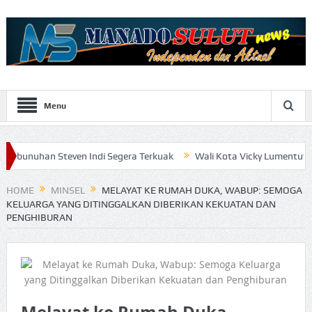
Menu
Steven Indi Segera Terkuak
Wali Kota Vicky Lumentut Serahkan L
HOME
MINSEL
MELAYAT KE RUMAH DUKA, WABUP: SEMOGA
KELUARGA YANG DITINGGALKAN DIBERIKAN KEKUATAN DAN
PENGHIBURAN
Melayat ke Rumah Duka,