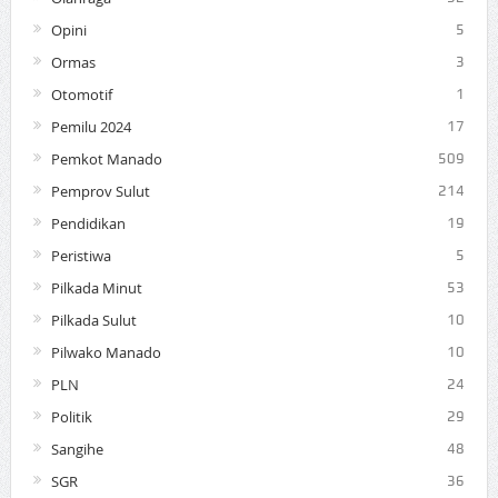
Opini
5
Ormas
3
Otomotif
1
Pemilu 2024
17
Pemkot Manado
509
Pemprov Sulut
214
Pendidikan
19
Peristiwa
5
Pilkada Minut
53
Pilkada Sulut
10
Pilwako Manado
10
PLN
24
Politik
29
Sangihe
48
SGR
36