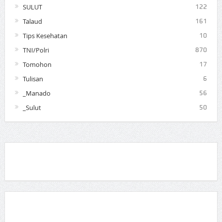
SULUT
122
Talaud
161
Tips Kesehatan
10
TNI/Polri
870
Tomohon
17
Tulisan
6
_Manado
56
_Sulut
50