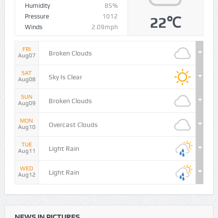
Humidity
85%
Pressure
1012
22℃
Winds
2.09mph
FRI
Broken Clouds
Aug07
SAT
Sky Is Clear
Aug08
SUN
Broken Clouds
Aug09
MON
Overcast Clouds
Aug10
TUE
Light Rain
Aug11
WED
Light Rain
Aug12
NEWS IN PICTURES