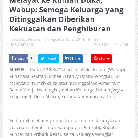
Wabup: Semoga Keluarga yang
Ditinggalkan Diberikan
Kekuatan dan Penghiburan
Posted By:
Redaksi
on:
Agustus 12, 2020
In:
Minsel
No Comments
Cetak
Email
Share
Tweet
Share
Share
0
MINSEL
– Rabu (12/08/20) hari ini, Wakil Bupati (Wabup)
Minahasa Selatan (Minsel) Franky Donny Wongkar, SH
melayat di rumah duka atas meninggalnya Almarhum
Bapak Yantje Manengkey dalam Keluarga Manengkey –
Kilapong di Desa Maliku, Kecamatan Amurang Timur.
Wabup Minsel menyampaikan rasa berbelasungkawa
atas nama Pemerintah Kabupaten (Pemkab), Bupati
Minsel dan Pribadi beliau serta Keluarga Wongkar –