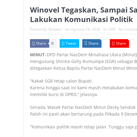
Winovel Tegaskan, Sampai Sa
Lakukan Komunikasi Politik
Posted By:
Redaksi
on:
Agustus 19, 2020
In:
SGR
No Comme
Share
Tweet
Share
Share
0
MINUT
–DPD Partai NasDem Minahasa Utara (Minut) 
mengusung Shintia Gelly Rumumpe (SGR) sebagai Bak
ditegaskan Ketua Bapilu Partai NasDem Minut Wino
“Kakak SGR tetap calon Bupati.
Karena hingga saat ini kami masih melakukan komuni
memiliki kursi di DPRD,” jelasnya.
Senada, Wasek Partai NasDem Minut Decky Senduk 
Paloh ini pasti akan bertarung pada Pilkada 9 Dese
“Komunikasi politik masih tetap jalan. Tunggu saja 