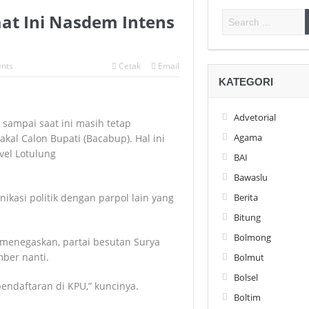
at Ini Nasdem Intens
nts
Cetak
Email
KATEGORI
Advetorial
sampai saat ini masih tetap
Agama
al Calon Bupati (Bacabup). Hal ini
vel Lotulung
BAI
Bawaslu
Berita
kasi politik dengan parpol lain yang
Bitung
Bolmong
menegaskan, partai besutan Surya
mber nanti.
Bolmut
Bolsel
pendaftaran di KPU,” kuncinya.
Boltim