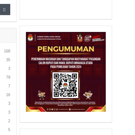
168
35
3
79
7
16
3
3
2
5