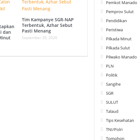
Pemkot Manado
Pemprov Sulut
Tim Kampanye SGR-NAP
Pendidikan
Terbentuk, Azhar Sebut
tapkan
Peristiwa
Pasti Menang
i dan
Minut
September 20, 2020
Pilkada Minut
Pilkada Sulut
Pilwako Manado
PLN
Politik
Sangihe
SGR
SULUT
Talaud
Tips Kesehatan
TNI/Polri
Tomohon