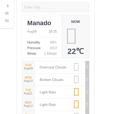
6
56
50
Manado
NOW
Aug08
10:25
Humidity
90%
Pressure
1013
22℃
Winds
1.83mph
SUN
Overcast Clouds
Aug09
MON
Broken Clouds
Aug10
TUE
Light Rain
Aug11
WED
Light Rain
Aug12