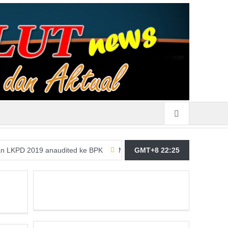
019 anaudited ke BPK
Merasa Terpangil, GMBI Wilter Sulut Siap 
GMT+8 22:25