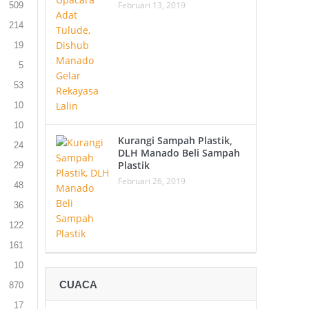
Februari 13, 2019
509
214
19
5
53
10
10
Kurangi Sampah Plastik,
24
DLH Manado Beli Sampah
Plastik
29
Februari 26, 2019
48
36
122
161
10
CUACA
870
17