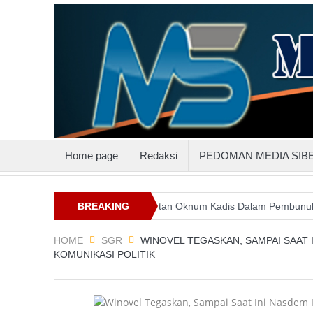
Home page
Redaksi
PEDOMAN MEDIA SIB
Suluttenggo
Keterlibatan Oknum Kadis Dalam Pembunuhan Steven 
BREAKING
NEWS
HOME
SGR
WINOVEL TEGASKAN, SAMPAI SAAT 
KOMUNIKASI POLITIK