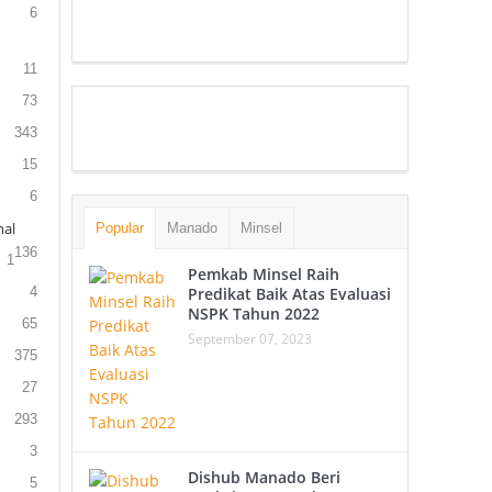
6
11
73
343
15
6
al
Popular
Manado
Minsel
136
1
Pemkab Minsel Raih
4
Predikat Baik Atas Evaluasi
NSPK Tahun 2022
65
September 07, 2023
375
27
293
3
Dishub Manado Beri
5