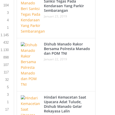
Sanksi Tegas Pada
104
Kendaraan Yang Parkir
Sembarangan
3
Januari 23, 2019
4
1
1.145
432
Dishub Manado Rakor
Bersama Polresta Manado
1.130
dan POM TNI
898
Januari 22, 2019
107
117
32
5
3
Hindari Kemacetan Saat
Upacara Adat Tulude,
1
Dishub Manado Gelar
17
Rekayasa Lalin