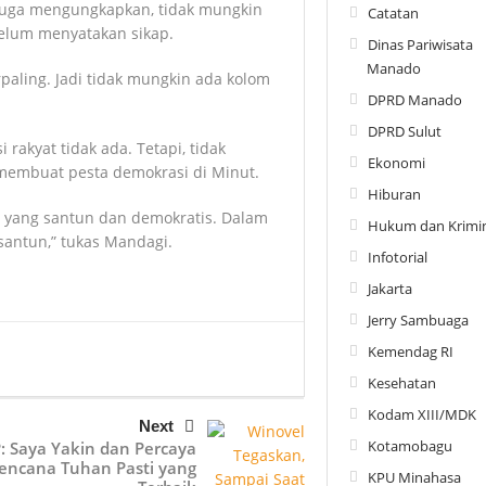
 juga mengungkapkan, tidak mungkin
Catatan
elum menyatakan sikap.
Dinas Pariwisata
Manado
aling. Jadi tidak mungkin ada kolom
DPRD Manado
DPRD Sulut
 rakyat tidak ada. Tetapi, tidak
Ekonomi
membuat pesta demokrasi di Minut.
Hiburan
 yang santun dan demokratis. Dalam
Hukum dan Krimin
 santun,” tukas Mandagi.
Infotorial
Jakarta
Jerry Sambuaga
Kemendag RI
Kesehatan
Kodam XIII/MDK
Next
Kotamobagu
: Saya Yakin dan Percaya
encana Tuhan Pasti yang
KPU Minahasa