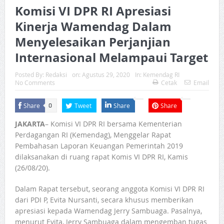
Komisi VI DPR RI Apresiasi
Kinerja Wamendag Dalam
Menyelesaikan Perjanjian
Internasional Melampaui Target
Posted By:
Redaksi
on:
Agustus 29, 2020
In:
Kemendag RI
No Comments
Cetak
Email
Share
Tweet
Share
Share
0
JAKARTA
– Komisi VI DPR RI bersama Kementerian
Perdagangan RI (Kemendag), Menggelar Rapat
Pembahasan Laporan Keuangan Pemerintah 2019
dilaksanakan di ruang rapat Komis VI DPR RI, Kamis
(26/08/20).
Dalam Rapat tersebut, seorang anggota Komisi VI DPR RI
dari PDI P, Evita Nursanti, secara khusus memberikan
apresiasi kepada Wamendag Jerry Sambuaga. Pasalnya,
menurut Evita, Jerry Sambuaga dalam mengemban tugas