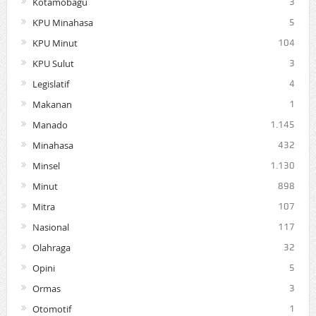
Kotamobagu
3
KPU Minahasa
5
KPU Minut
104
KPU Sulut
3
Legislatif
4
Makanan
1
Manado
1.145
Minahasa
432
Minsel
1.130
Minut
898
Mitra
107
Nasional
117
Olahraga
32
Opini
5
Ormas
3
Otomotif
1