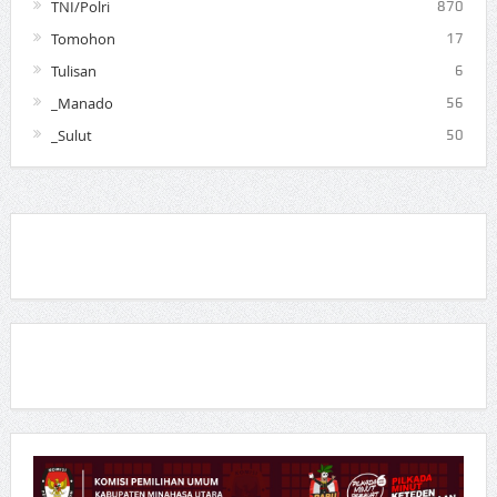
TNI/Polri
870
Tomohon
17
Tulisan
6
_Manado
56
_Sulut
50