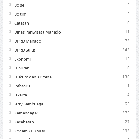
Bolsel
2
Boltim
5
Catatan
6
Dinas Pariwisata Manado
11
DPRD Manado
73
DPRD Sulut
343
Ekonomi
15
Hiburan
6
Hukum dan Kriminal
136
Infotorial
1
Jakarta
4
Jerry Sambuaga
65
Kemendag RI
375
Kesehatan
27
Kodam XIII/MDK
293