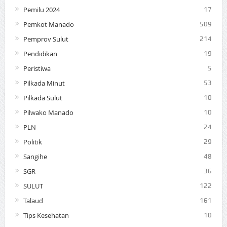
Pemilu 2024
17
Pemkot Manado
509
Pemprov Sulut
214
Pendidikan
19
Peristiwa
5
Pilkada Minut
53
Pilkada Sulut
10
Pilwako Manado
10
PLN
24
Politik
29
Sangihe
48
SGR
36
SULUT
122
Talaud
161
Tips Kesehatan
10