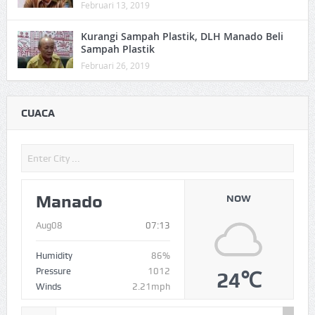
Februari 13, 2019
Kurangi Sampah Plastik, DLH Manado Beli
Sampah Plastik
Februari 26, 2019
CUACA
Manado
NOW
Aug08
07:13
Humidity
86%
Pressure
1012
24℃
Winds
2.21mph