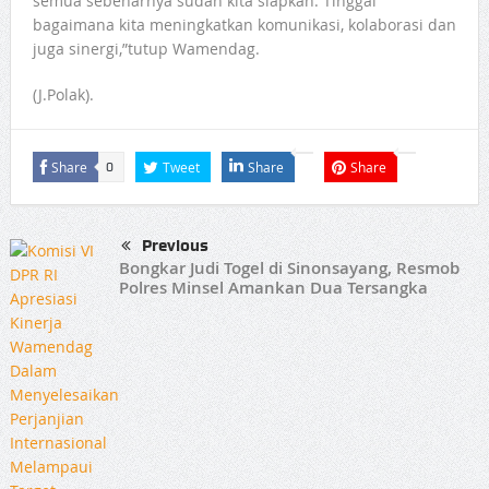
semua sebenarnya sudah kita siapkan. Tinggal
bagaimana kita meningkatkan komunikasi, kolaborasi dan
juga sinergi,”tutup Wamendag.
(J.Polak).
Share
Tweet
Share
Share
0
Previous
Bongkar Judi Togel di Sinonsayang, Resmob
Polres Minsel Amankan Dua Tersangka