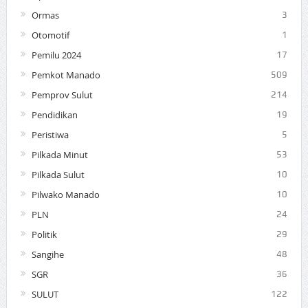
Ormas
3
Otomotif
1
Pemilu 2024
17
Pemkot Manado
509
Pemprov Sulut
214
Pendidikan
19
Peristiwa
5
Pilkada Minut
53
Pilkada Sulut
10
Pilwako Manado
10
PLN
24
Politik
29
Sangihe
48
SGR
36
SULUT
122