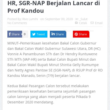
HR, SGR-NAP Berjalan Lancar di
Prof Kandou
Posted By:
Rivo Lumihi
on:
September 09, 2020
In:
_Sulut
No Comments
Cetak
Email
Share
Tweet
Share
Share
0
MINUT–Pemeriksaan kesehatan Bakal Calon Gubernur
dan Bakal Calon Wakil Gubernur Sulawesi Utara, DR (HC)
Vonnie A Panambunan STh dan Dr Hendry Runtuwene
STh MTh (VAP-HR) serta Bakal Calon Bupati Minut dan
Bakal Calon Wakil Bupati Minut Shintia Gelly Rumumpe
dan Netty Agnes Pantow SE (SGR-NAP), di RSUP Prof dr RD
Kandou Manado, Senin (7/9) berjalan lancar.
Kedua Bakal Pasangan Calon tersebut melakukan
pemeriksaan kesehatan bersama sejumlah pasangan
calon lainnya yang akan menjadi peserta Pilkada 9
Desember 2020 mendatang.