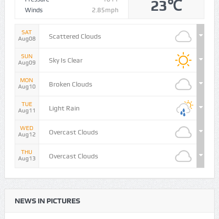
23℃
Winds
2.85mph
SAT
Scattered Clouds
Aug08
SUN
Sky Is Clear
Aug09
MON
Broken Clouds
Aug10
TUE
Light Rain
Aug11
WED
Overcast Clouds
Aug12
THU
Overcast Clouds
Aug13
NEWS IN PICTURES