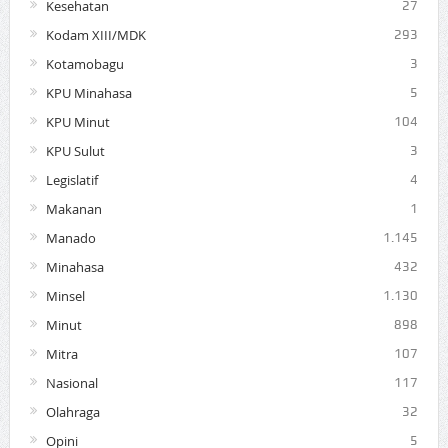
Kesehatan
27
Kodam XIII/MDK
293
Kotamobagu
3
KPU Minahasa
5
KPU Minut
104
KPU Sulut
3
Legislatif
4
Makanan
1
Manado
1.145
Minahasa
432
Minsel
1.130
Minut
898
Mitra
107
Nasional
117
Olahraga
32
Opini
5