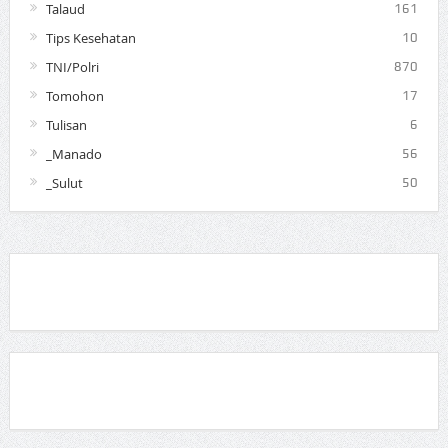
Talaud
161
Tips Kesehatan
10
TNI/Polri
870
Tomohon
17
Tulisan
6
_Manado
56
_Sulut
50