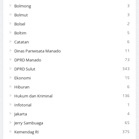
Bolmong
3
Bolmut
3
Bolsel
2
Boltim
5
Catatan
6
Dinas Pariwisata Manado
11
DPRD Manado
73
DPRD Sulut
343
Ekonomi
15
Hiburan
6
Hukum dan Kriminal
136
Infotorial
1
Jakarta
4
Jerry Sambuaga
65
Kemendag RI
375