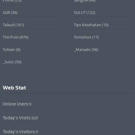
Politik
(29)
Sangihe
(48)
SGR
(36)
SULUT
(122)
Talaud
(161)
Tips Kesehatan
(10)
TNI/Polri
(870)
Tomohon
(17)
Tulisan
(6)
_Manado
(56)
_Sulut
(50)
Web Stat
Online Users:
9
Today's Visits:
620
Today's Visitors:
0