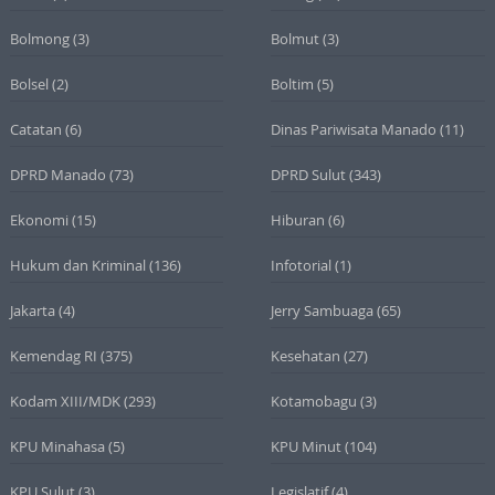
Bolmong
(3)
Bolmut
(3)
Bolsel
(2)
Boltim
(5)
Catatan
(6)
Dinas Pariwisata Manado
(11)
DPRD Manado
(73)
DPRD Sulut
(343)
Ekonomi
(15)
Hiburan
(6)
Hukum dan Kriminal
(136)
Infotorial
(1)
Jakarta
(4)
Jerry Sambuaga
(65)
Kemendag RI
(375)
Kesehatan
(27)
Kodam XIII/MDK
(293)
Kotamobagu
(3)
KPU Minahasa
(5)
KPU Minut
(104)
KPU Sulut
(3)
Legislatif
(4)