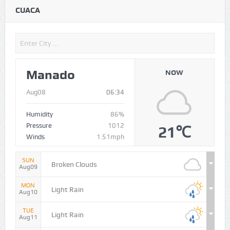
CUACA
Manado
NOW
Aug08
06:34
Humidity
86%
Pressure
1012
21℃
Winds
1.51mph
SUN
Broken Clouds
Aug09
MON
Light Rain
Aug10
TUE
Light Rain
Aug11