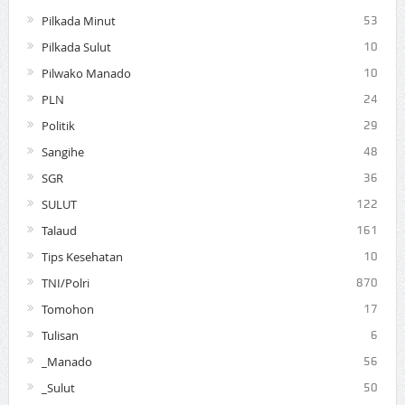
Pilkada Minut
53
Pilkada Sulut
10
Pilwako Manado
10
PLN
24
Politik
29
Sangihe
48
SGR
36
SULUT
122
Talaud
161
Tips Kesehatan
10
TNI/Polri
870
Tomohon
17
Tulisan
6
_Manado
56
_Sulut
50