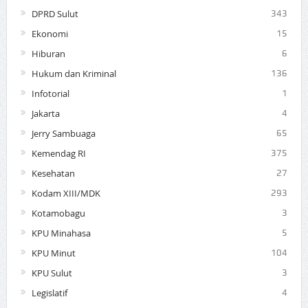
DPRD Sulut
343
Ekonomi
15
Hiburan
6
Hukum dan Kriminal
136
Infotorial
1
Jakarta
4
Jerry Sambuaga
65
Kemendag RI
375
Kesehatan
27
Kodam XIII/MDK
293
Kotamobagu
3
KPU Minahasa
5
KPU Minut
104
KPU Sulut
3
Legislatif
4