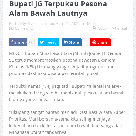
Bupati JG Terpukau Pesona
Alam Bawah Lautnya
Posted By:
Rivo Lumihi
on:
April 01, 2021
In:
Minut
No Comments
Cetak
Email
Share
Tweet
Share
Share
0
MINUT–Bupati Minahasa Utara (Minut) Joune J E Ganda
SE terus mempromosikan pesona Kawasan Ekoniomi
Khusus (KEK) Likupang yang menjadi program super
prioritas destinasi wisata pemerintah pusat.
Terbukti, Kamis (1/4) pagi tadi, Bupati millenial ini asyik
melakukan diving sambil menikmati pesona alam bawah
lautnya yang sangat indah.
“Likupang sangat pantas menjadi Destinasi Wisata Super
Prioritas. Mari bersama-sama kita saling menjaga
kebersihan dan kelestarian alam bawah laut yang ada di
Minahasa Utara,” tandasnya.