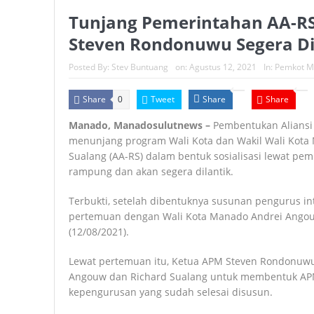
Tunjang Pemerintahan AA-RS
Steven Rondonuwu Segera Di
Posted By:
Stev Buntuang
on:
Agustus 12, 2021
In:
Pemkot M
Share
Tweet
Share
Share
0
Manado, Manadosulutnews –
Pembentukan Aliansi
menunjang program Wali Kota dan Wakil Wali Kota
Sualang (AA-RS) dalam bentuk sosialisasi lewat pe
rampung dan akan segera dilantik.
Terbukti, setelah dibentuknya susunan pengurus i
pertemuan dengan Wali Kota Manado Andrei Angouw 
(12/08/2021).
Lewat pertemuan itu, Ketua APM Steven Rondonuw
Angouw dan Richard Sualang untuk membentuk APM
kepengurusan yang sudah selesai disusun.