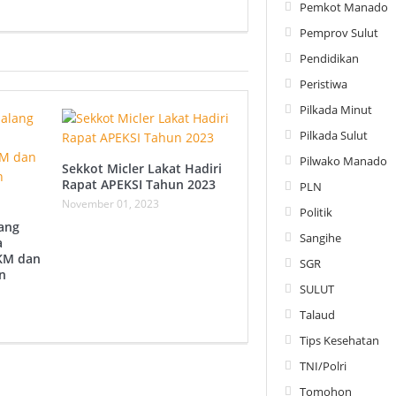
Pemkot Manado
Pemprov Sulut
Pendidikan
Peristiwa
Pilkada Minut
Pilkada Sulut
Pilwako Manado
Sekkot Micler Lakat Hadiri
Rapat APEKSI Tahun 2023
PLN
November 01, 2023
Politik
ang
Sangihe
a
IKM dan
SGR
n
SULUT
Talaud
Tips Kesehatan
TNI/Polri
Tomohon