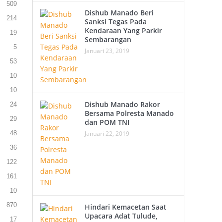
509
Dishub Manado Beri
214
Sanksi Tegas Pada
Kendaraan Yang Parkir
19
Sembarangan
5
Januari 23, 2019
53
10
10
Dishub Manado Rakor
24
Bersama Polresta Manado
29
dan POM TNI
Januari 22, 2019
48
36
122
161
10
870
Hindari Kemacetan Saat
Upacara Adat Tulude,
17