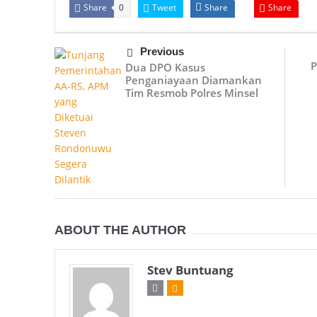
Share
Tweet
Share
Share
0
Previous
P
Dua DPO Kasus
Penganiayaan Diamankan
Tim Resmob Polres Minsel
ABOUT THE AUTHOR
Stev Buntuang