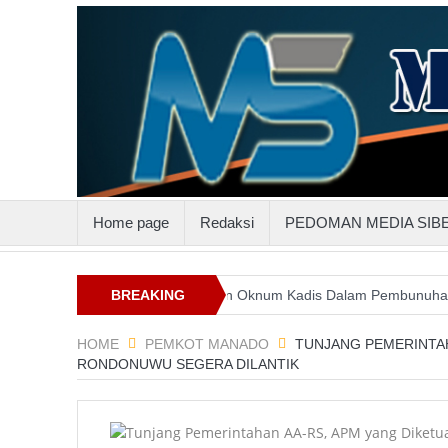
Home page
Redaksi
PEDOMAN MEDIA SIB
luttenggo
Keterlibatan Oknum Kadis Dalam Pembunuhan Steven In
BREAKING
NEWS
HOME
PEMKOT MANADO
TUNJANG PEMERINTAH
RONDONUWU SEGERA DILANTIK