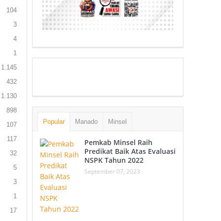
104
3
4
1
1.145
432
1.130
898
Popular
Manado
Minsel
107
117
Pemkab Minsel Raih
Predikat Baik Atas Evaluasi
32
NSPK Tahun 2022
5
September 07, 2023
3
1
17