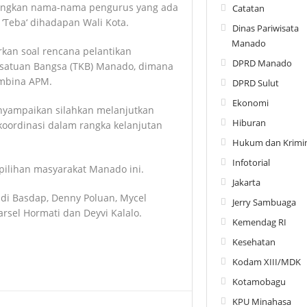
pungkan nama-nama pengurus yang ada
Catatan
‘Teba‘ dihadapan Wali Kota.
Dinas Pariwisata
Manado
an soal rencana pelantikan
DPRD Manado
satuan Bangsa (TKB) Manado, dimana
embina APM.
DPRD Sulut
Ekonomi
enyampaikan silahkan melanjutkan
Hiburan
koordinasi dalam rangka kelanjutan
Hukum dan Krimin
Infotorial
 pilihan masyarakat Manado ini.
Jakarta
di Basdap, Denny Poluan, Mycel
Jerry Sambuaga
arsel Hormati dan Deyvi Kalalo.
Kemendag RI
Kesehatan
Kodam XIII/MDK
Kotamobagu
KPU Minahasa