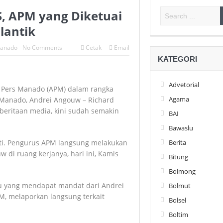
, APM yang Diketuai
lantik
anado
No Comments
Cetak
Email
KATEGORI
Advetorial
 Pers Manado (APM) dalam rangka
Agama
 Manado, Andrei Angouw – Richard
mberitaan media, kini sudah semakin
BAI
Bawaslu
Berita
nti. Pengurus APM langsung melakukan
di ruang kerjanya, hari ini, Kamis
Bitung
Bolmong
u yang mendapat mandat dari Andrei
Bolmut
, melaporkan langsung terkait
Bolsel
Boltim