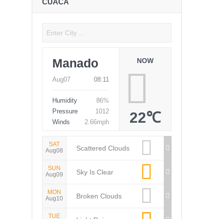
CUACA
Manado
NOW
Aug07
08:11
Humidity
86%
Pressure
1012
22℃
Winds
2.66mph
SAT
Scattered Clouds
Aug08
SUN
Sky Is Clear
Aug09
MON
Broken Clouds
Aug10
TUE