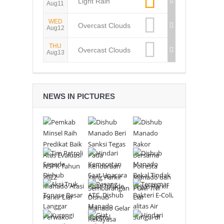
Light Rain
Aug11
WED
Overcast Clouds
Aug12
THU
Overcast Clouds
Aug13
NEWS IN PICTURES