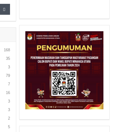
168
35
3
79
7
16
3
3
2
5