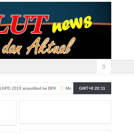
 anaudited ke BPK
Merasa Terpangil, GMBI Wilter Sulut Siap Pe
GMT+8 20:11