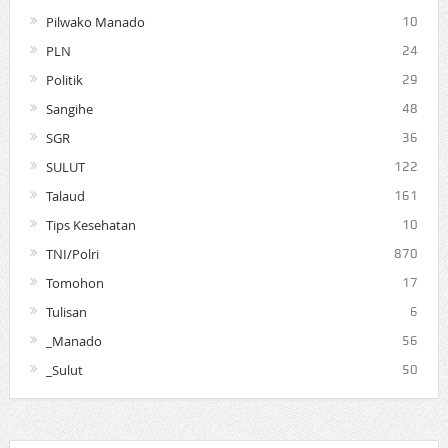
Pilwako Manado
10
PLN
24
Politik
29
Sangihe
48
SGR
36
SULUT
122
Talaud
161
Tips Kesehatan
10
TNI/Polri
870
Tomohon
17
Tulisan
6
_Manado
56
_Sulut
50