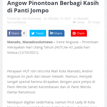
Angow Pinontoan Berbagi Kasih
di Panti Jompo
Posted By:
Stev Buntuang
on:
Oktober 14, 2021
In:
Manado
No Comments
Cetak
Email
Share
Tweet
Share
Share
0
Manado, Manadosulutnews –
Irene Angouw – Pinontoan
merayakan Hari Ulang Tahun (HUT) ke-47, pada hari
Selasa (12/10/2021).
Perayaan HUT istri tercinta Wali Kota Manado, Andrei
Angouw ini jauh dari kesan mewah. Namun, menjadi
sangat spesial karena dirayakan dengan para jompo di
Panti Werda Sahati Karombasan dan di Panti Werda
Damai Ranomuut.
Meskipun digelar sederhana, namun First Lady di Kota