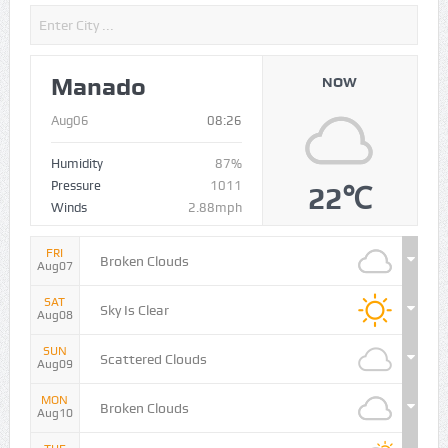
Manado
NOW
Aug06
08:26
Humidity
87%
Pressure
1011
22℃
Winds
2.88mph
FRI
Broken Clouds
Aug07
SAT
Sky Is Clear
Aug08
SUN
Scattered Clouds
Aug09
MON
Broken Clouds
Aug10