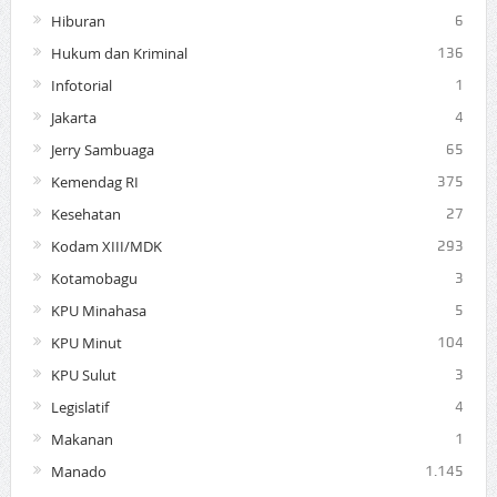
Hiburan
6
Hukum dan Kriminal
136
Infotorial
1
Jakarta
4
Jerry Sambuaga
65
Kemendag RI
375
Kesehatan
27
Kodam XIII/MDK
293
Kotamobagu
3
KPU Minahasa
5
KPU Minut
104
KPU Sulut
3
Legislatif
4
Makanan
1
Manado
1.145