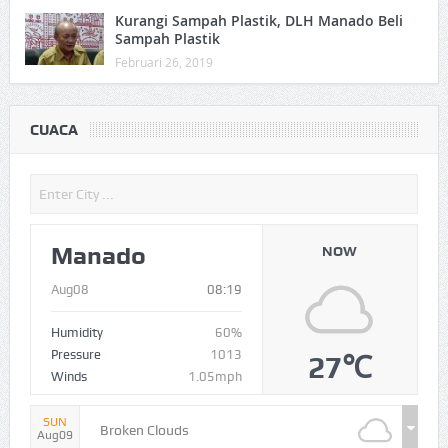
Kurangi Sampah Plastik, DLH Manado Beli
Sampah Plastik
Februari 26, 2019
CUACA
Manado
NOW
Aug08
08:19
Humidity
60%
Pressure
1013
27℃
Winds
1.05mph
SUN
Broken Clouds
Aug09