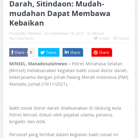
Darah, Sitindaon: Mudah-
mudahan Dapat Membawa
Kebaikan
Posted By:
Redaksi
on:
November 19, 2021
In:
Minsel
No Comments
Cetak
Email
Share
Tweet
Share
Share
0
MINSEL, Manadosulutnews –
Polres Minahasa Selatan
(Minsel) melaksanakan kegiatan bakti sosial donor darah,
bekerjasama dengan pihak Palang Merah Indonesia (PMI)
Manado, Jumat (19/11/2021).
Bakti sosial donor darah dilaksanakan di Gedung Aula
Polres Minsel, diikuti oleh pejabat utama, perwira,
brigadir dan ASN.
Personel yang terlibat dalam kegiatan bakti sosial ini