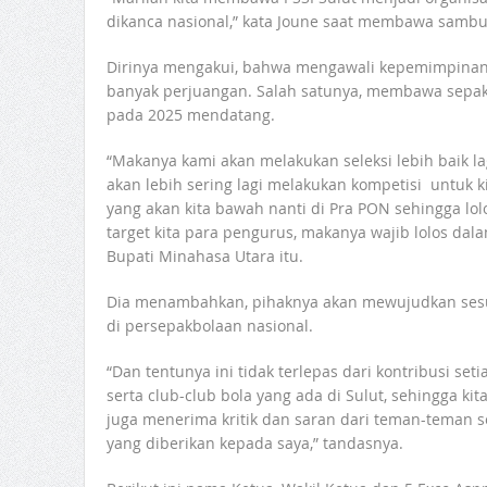
dikanca nasional,” kata Joune saat membawa sambu
Dirinya mengakui, bahwa mengawali kepemimpinany
banyak perjuangan. Salah satunya, membawa sepakb
pada 2025 mendatang.
“Makanya kami akan melakukan seleksi lebih baik lag
akan lebih sering lagi melakukan kompetisi untuk
yang akan kita bawah nanti di Pra PON sehingga lo
target kita para pengurus, makanya wajib lolos dal
Bupati Minahasa Utara itu.
Dia menambahkan, pihaknya akan mewujudkan sesua
di persepakbolaan nasional.
“Dan tentunya ini tidak terlepas dari kontribusi se
serta club-club bola yang ada di Sulut, sehingga ki
juga menerima kritik dan saran dari teman-teman s
yang diberikan kepada saya,” tandasnya.