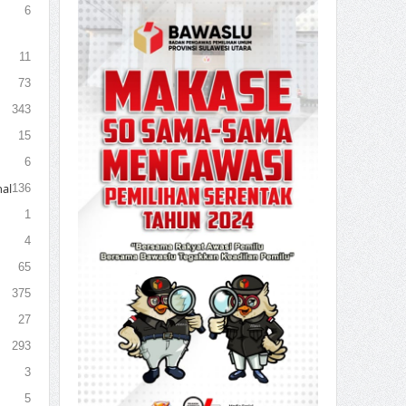
6
11
73
343
15
6
al
136
1
4
65
375
27
293
3
5