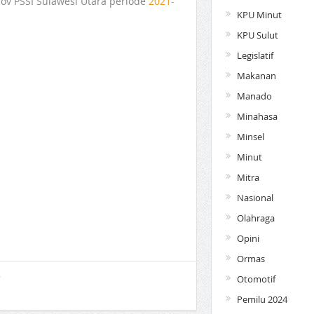
rov PSSI Sulawesi Utara periode
2021-
KPU Minut
KPU Sulut
Legislatif
Makanan
Manado
Minahasa
Minsel
Minut
Mitra
Nasional
Olahraga
Opini
Ormas
Otomotif
Pemilu 2024