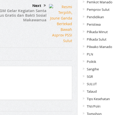
Pemkot Manado
Next
Pemprov Sulut
GM Gelar Kegiatan Santa
us Gratis dan Bakti Sosial
Pendidikan
Makawanua
Peristiwa
Pilkada Minut
Pilkada Sulut
Pilwako Manado
PLN
Politik
Sangihe
SGR
SULUT
Talaud
Tips Kesehatan
TNI/Polri
Tomohon