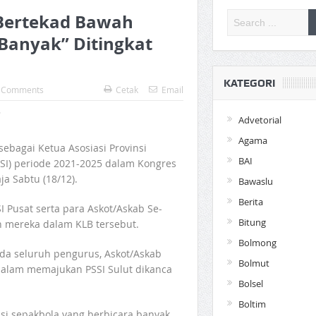
 Bertekad Bawah
 Banyak” Ditingkat
KATEGORI
 Comments
Cetak
Email
Advetorial
Agama
ebagai Ketua Asosiasi Provinsi
BAI
SSI) periode 2021-2025 dalam Kongres
ja Sabtu (18/12).
Bawaslu
Berita
I Pusat serta para Askot/Askab Se-
Bitung
ih mereka dalam KLB tersebut.
Bolmong
da seluruh pengurus, Askot/Askab
Bolmut
dalam memajukan PSSI Sulut dikanca
Bolsel
Boltim
si sepakbola yang berbicara banyak