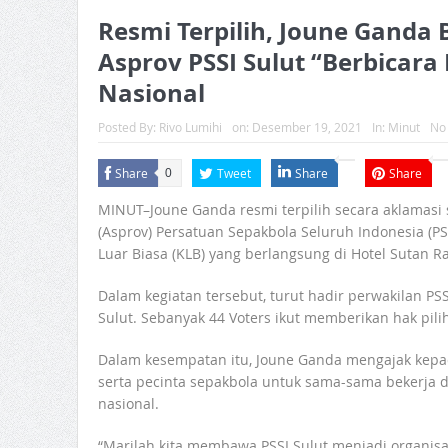
Resmi Terpilih, Joune Ganda
Asprov PSSI Sulut “Berbicara
Nasional
Posted By:
Rivo Lumihi
on:
Desember 19, 2021
In:
Minut
No
Share
Tweet
Share
Share
0
MINUT–Joune Ganda resmi terpilih secara aklamasi s
(Asprov) Persatuan Sepakbola Seluruh Indonesia (P
Luar Biasa (KLB) yang berlangsung di Hotel Sutan Ra
Dalam kegiatan tersebut, turut hadir perwakilan PSS
Sulut. Sebanyak 44 Voters ikut memberikan hak pil
Dalam kesempatan itu, Joune Ganda mengajak kepa
serta pecinta sepakbola untuk sama-sama bekerja 
nasional.
“Marilah kita membawa PSSI Sulut menjadi organisa