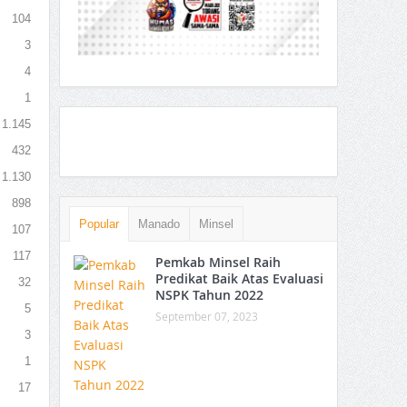
104
3
4
1
1.145
432
1.130
898
Popular
Manado
Minsel
107
117
Pemkab Minsel Raih
Predikat Baik Atas Evaluasi
32
NSPK Tahun 2022
5
September 07, 2023
3
1
17