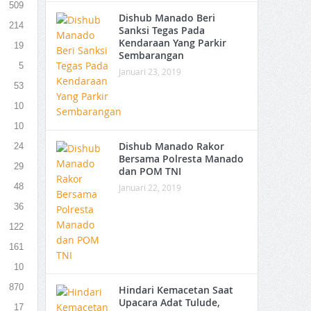
509
Dishub Manado Beri
214
Sanksi Tegas Pada
Kendaraan Yang Parkir
19
Sembarangan
5
Januari 23, 2019
53
10
10
Dishub Manado Rakor
24
Bersama Polresta Manado
29
dan POM TNI
48
Januari 22, 2019
36
122
161
10
870
Hindari Kemacetan Saat
Upacara Adat Tulude,
17