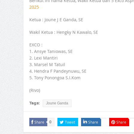
Berikut ini nama Ketua, Wakil Ketua dan 5 Exco Asp
2025
Ketua : Joune J E Ganda, SE
Wakil Ketua : Hengky N Kawalo, SE
EXCO :
1. Ansye Taniowas, SE
2. Lexi Mantiri
3. Marsel M Tatuil
4. Hendra F Pandeynuwu, SE
5. Tony Ponongoa S.I.Kom
(Rivo)
Tags:
Joune Ganda
Share
Tweet
Share
Share
0