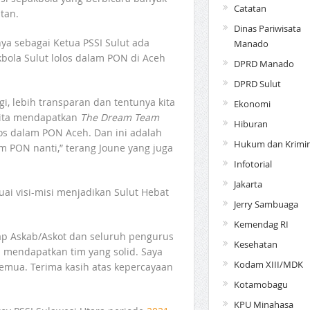
Catatan
tan.
Dinas Pariwisata
a sebagai Ketua PSSI Sulut ada
Manado
ola Sulut lolos dalam PON di Aceh
DPRD Manado
DPRD Sulut
i, lebih transparan dan tentunya kita
Ekonomi
 kita mendapatkan
The Dream Team
Hiburan
los dalam PON Aceh. Dan ini adalah
Hukum dan Krimin
am PON nanti,” terang Joune yang juga
Infotorial
Jakarta
i visi-misi menjadikan Sulut Hebat
Jerry Sambuaga
Kemendag RI
tiap Askab/Askot dan seluruh pengurus
Kesehatan
ta mendapatkan tim yang solid. Saya
Kodam XIII/MDK
emua. Terima kasih atas kepercayaan
Kotamobagu
KPU Minahasa