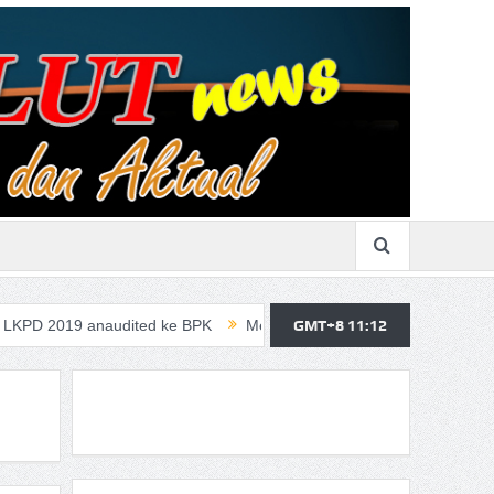
naudited ke BPK
Merasa Terpangil, GMBI Wilter Sulut Siap Perj
GMT+8 11:12