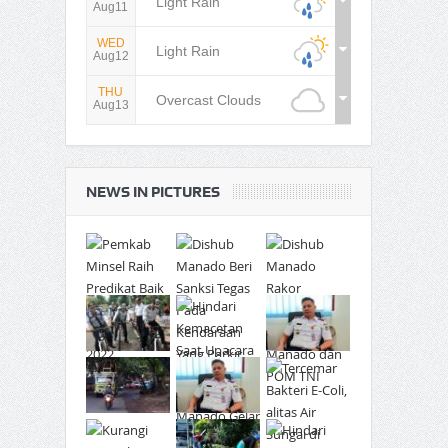
Light Rain
Aug11
WED
Light Rain
Aug12
THU
Overcast Clouds
Aug13
NEWS IN PICTURES