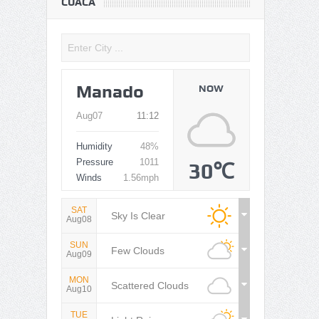
CUACA
Manado
NOW
Aug07
11:12
Humidity
48%
Pressure
1011
30℃
Winds
1.56mph
SAT
Sky Is Clear
Aug08
SUN
Few Clouds
Aug09
MON
Scattered Clouds
Aug10
TUE