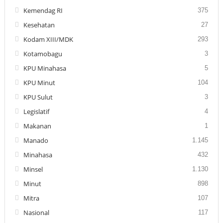
Kemendag RI
375
Kesehatan
27
Kodam XIII/MDK
293
Kotamobagu
3
KPU Minahasa
5
KPU Minut
104
KPU Sulut
3
Legislatif
4
Makanan
1
Manado
1.145
Minahasa
432
Minsel
1.130
Minut
898
Mitra
107
Nasional
117