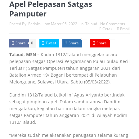
Apel Pelepasan Satgas
Pamputer
Posted By:
Redaksi
on:
Maret 05, 2022
In:
Talaud
No Comments
Cetak
Email
Share
Tweet
Share
Share
0
Talaud, MSN –
Kodim 1312/Talaud menggelar acara
pelepasan satgas Operasi Pengamanan Pulau-pulau Kecil
Terluar ( Satgas Pamputer) tahun anggaran 2021 dari
Batalion Armed 19/ Bogani bertempat di Pelabuhan
Melonguane, Sulawesi Utara, Sabtu (05/03/2022).
Dandim 1312/Talaud Letkol Inf Agus Ariyanto bertindak
sebagai pimpinan apel. Dalam sambutannya Dandim
mengatakan, kegiatan hari ini dalam rangka melepas
satgas Pamputer tahun anggaran 2021 di wilayah Kodim
1312/Talaud.
”Mereka sudah melaksanakan penugasan selama kurang