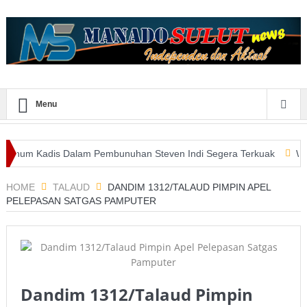
Menu
adis Dalam Pembunuhan Steven Indi Segera Terkuak
Wali Kota Vi
atan E-Purchasing Tertinggi
HOME
TALAUD
DANDIM 1312/TALAUD PIMPIN APEL
PELEPASAN SATGAS PAMPUTER
Dandim 1312/Talaud Pimpin