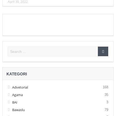
April 30, 2022
KATEGORI
Advetorial
168
Agama
35
BAI
3
Bawaslu
79