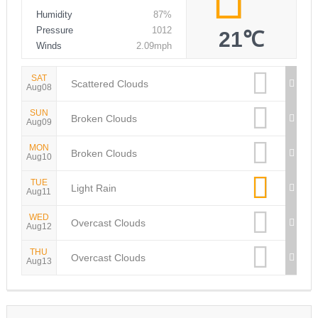
Humidity
87%
Pressure
1012
21℃
Winds
2.09mph
SAT
Scattered Clouds
Aug08
SUN
Broken Clouds
Aug09
MON
Broken Clouds
Aug10
TUE
Light Rain
Aug11
WED
Overcast Clouds
Aug12
THU
Overcast Clouds
Aug13