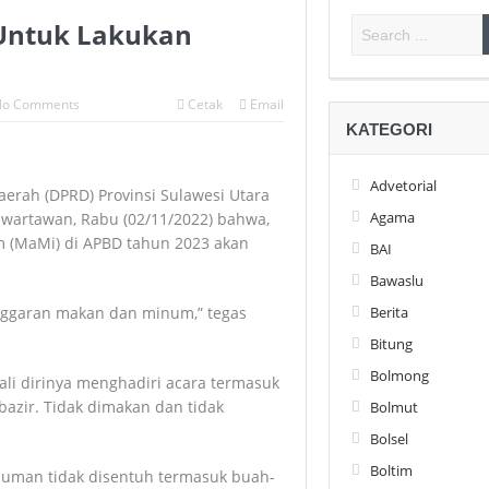
 Untuk Lakukan
o Comments
Cetak
Email
KATEGORI
Advetorial
erah (DPRD) Provinsi Sulawesi Utara
Agama
i wartawan, Rabu (02/11/2022) bahwa,
 (MaMi) di APBD tahun 2023 akan
BAI
Bawaslu
Berita
anggaran makan dan minum,” tegas
Bitung
Bolmong
kali dirinya menghadiri acara termasuk
zir. Tidak dimakan dan tidak
Bolmut
Bolsel
Boltim
inuman tidak disentuh termasuk buah-