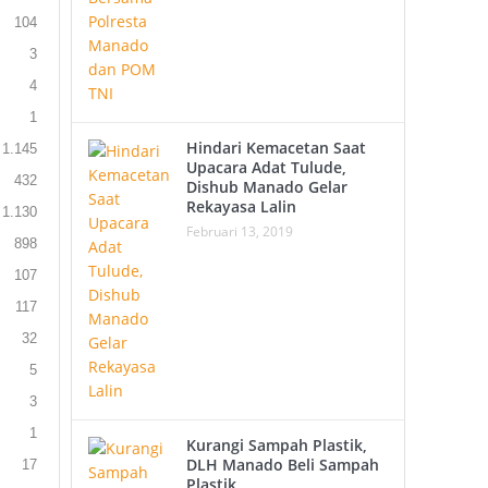
104
3
4
1
Hindari Kemacetan Saat
1.145
Upacara Adat Tulude,
432
Dishub Manado Gelar
Rekayasa Lalin
1.130
Februari 13, 2019
898
107
117
32
5
3
1
Kurangi Sampah Plastik,
DLH Manado Beli Sampah
17
Plastik