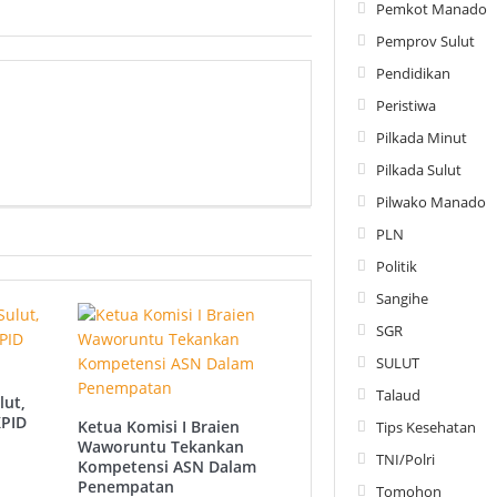
Pemkot Manado
Pemprov Sulut
Pendidikan
Peristiwa
Pilkada Minut
Pilkada Sulut
Pilwako Manado
PLN
Politik
Sangihe
SGR
SULUT
Talaud
lut,
KPID
Ketua Komisi I Braien
Tips Kesehatan
Waworuntu Tekankan
TNI/Polri
Kompetensi ASN Dalam
Penempatan
Tomohon