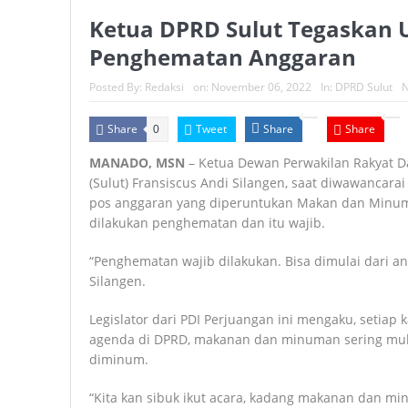
Ketua DPRD Sulut Tegaskan
Penghematan Anggaran
Posted By:
Redaksi
on:
November 06, 2022
In:
DPRD Sulut
N
Share
Tweet
Share
Share
0
MANADO, MSN
– Ketua Dewan Perwakilan Rakyat Da
(Sulut) Fransiscus Andi Silangen, saat diwawancara
pos anggaran yang diperuntukan Makan dan Minum
dilakukan penghematan dan itu wajib.
“Penghematan wajib dilakukan. Bisa dimulai dari 
Silangen.
Legislator dari PDI Perjuangan ini mengaku, setiap 
agenda di DPRD, makanan dan minuman sering muba
diminum.
“Kita kan sibuk ikut acara, kadang makanan dan m