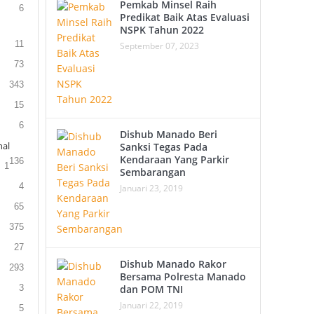
Pemkab Minsel Raih
6
Predikat Baik Atas Evaluasi
NSPK Tahun 2022
11
September 07, 2023
73
343
15
6
Dishub Manado Beri
al
Sanksi Tegas Pada
Kendaraan Yang Parkir
136
1
Sembarangan
4
Januari 23, 2019
65
375
27
Dishub Manado Rakor
293
Bersama Polresta Manado
3
dan POM TNI
Januari 22, 2019
5