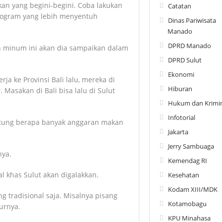
an yang begini-begini. Coba lakukan
Catatan
rogram yang lebih menyentuh
Dinas Pariwisata
Manado
DPRD Manado
 minum ini akan dia sampaikan dalam
DPRD Sulut
Ekonomi
rja ke Provinsi Bali lalu, mereka di
Hiburan
asakan di Bali bisa lalu di Sulut
Hukum dan Krimin
Infotorial
itung berapa banyak anggaran makan
Jakarta
Jerry Sambuaga
nya.
Kemendag RI
 khas Sulut akan digalakkan.
Kesehatan
Kodam XIII/MDK
g tradisional saja. Misalnya pisang
Kotamobagu
turnya.
KPU Minahasa