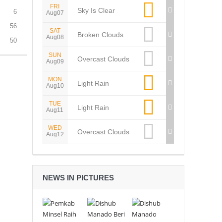
FRI
Sky Is Clear
6
Aug07
56
SAT
Broken Clouds
Aug08
50
SUN
Overcast Clouds
Aug09
MON
Light Rain
Aug10
TUE
Light Rain
Aug11
WED
Overcast Clouds
Aug12
NEWS IN PICTURES