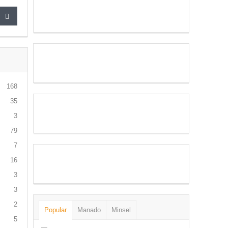
168
35
3
79
7
16
3
3
2
Popular
Manado
Minsel
5