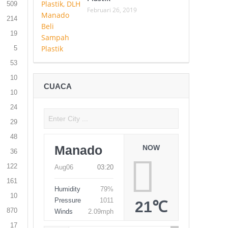
509
Februari 26, 2019
214
19
5
53
10
CUACA
10
24
29
48
Manado
NOW
36
122
Aug06
03:20
161
Humidity
79%
10
Pressure
1011
21℃
870
Winds
2.09mph
17