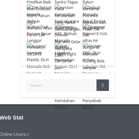
Web Stat
Online Users:
1