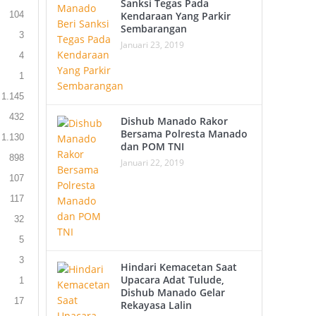
Sanksi Tegas Pada
104
Kendaraan Yang Parkir
Sembarangan
3
Januari 23, 2019
4
1
1.145
432
Dishub Manado Rakor
Bersama Polresta Manado
1.130
dan POM TNI
898
Januari 22, 2019
107
117
32
5
3
Hindari Kemacetan Saat
Upacara Adat Tulude,
1
Dishub Manado Gelar
17
Rekayasa Lalin