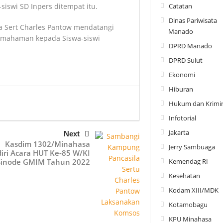
Catatan
iswi SD Inpers ditempat itu.
Dinas Pariwisata
a Sert Charles Pantow mendatangi
Manado
emahaman kepada Siswa-siswi
DPRD Manado
DPRD Sulut
Ekonomi
Hiburan
Hukum dan Krimin
Infotorial
Jakarta
Next
Kasdim 1302/Minahasa
Jerry Sambuaga
iri Acara HUT Ke-85 W/KI
Kemendag RI
Sinode GMIM Tahun 2022
Kesehatan
Kodam XIII/MDK
Kotamobagu
KPU Minahasa