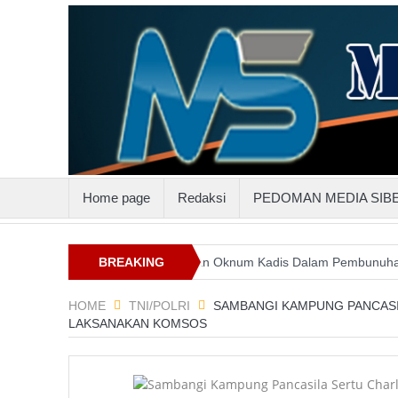
Home page
Redaksi
PEDOMAN MEDIA SIB
luttenggo
Keterlibatan Oknum Kadis Dalam Pembunuhan Steven I
BREAKING
NEWS
HOME
TNI/POLRI
SAMBANGI KAMPUNG PANCAS
LAKSANAKAN KOMSOS