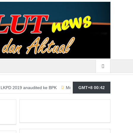
9 anaudited ke BPK
Merasa Terpangil, GMBI Wilter Sulut Siap P
GMT+8 00:42