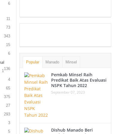
6
11
73
343
15
6
al
Popular
Manado
Minsel
136
1
Pemkab Minsel Raih
4
Predikat Baik Atas Evaluasi
NSPK Tahun 2022
65
September 07, 2023
375
27
293
3
Dishub Manado Beri
5