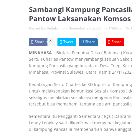
Sambangi Kampung Pancasila
Pantow Laksanakan Komsos
Posted By:
Redaksi
on:
November 26, 2022
In:
TNI/Polri
No 
Share
Tweet
Share
Share
0
MINAHASA
– Bintara Pembina Desa ( Babinsa ) Kor
Sertu ) Charles Pantow menyambangi sebuah Sekola
Kampung Pancasila yang berada di Desa Teep, Ke
Minahasa, Provinsi Sulawesi Utara, Kamis 24/11/2022
Kedatangan Sertu Charles ke SD Inpres di Kampung 
untuk melaksanakan komunikasi Sosial ( Komsos ) d
sekaligus melakukan sosialisasi mengenai Pancasil
tersebut bisa memahami tentang apa arti pancasila
Sementara itu Pengganti Sementara ( Pgs ) Danramil
Lendy Lengkey saat dikonfirmasi mengenai kegiatan
di kampung Pancasila membenarkan bahwa anggot