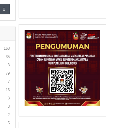
168
35
3
79
7
16
3
3
2
5