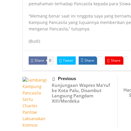
pemahaman terhadap Pancasila kepada para Siswa-s
“Memang benar saat ini nnggota saya yang bernam
Kampung Pancasila yang tujuannya memberikan p
mengenai Pancasila,” tutupnya.
(Budi)
Share
Tweet
Share
Share
0
Previous
Kunjungaan Wapres Ma’ruf
Had
ke Kota Palu, Disambut
Langsung Pangdam
XIII/Merdeka