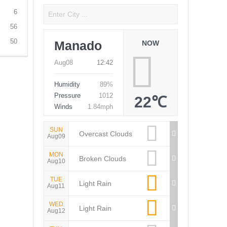
6
56
50
Manado
NOW
Aug08
12:42
Humidity
89%
Pressure
1012
22℃
Winds
1.84mph
SUN
Overcast Clouds
Aug09
MON
Broken Clouds
Aug10
TUE
Light Rain
Aug11
WED
Light Rain
Aug12