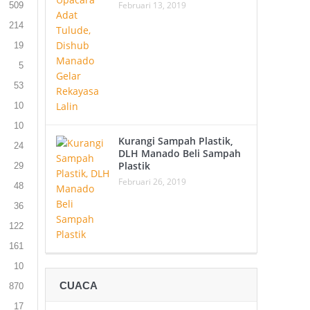
Februari 13, 2019
509
214
19
5
53
10
10
Kurangi Sampah Plastik,
24
DLH Manado Beli Sampah
Plastik
29
Februari 26, 2019
48
36
122
161
10
CUACA
870
17