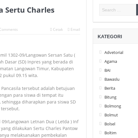
 Sertu Charles
Comments
Cetak
Email
KATEGORI
Advetorial
amil 1302-09/Langowan Sersan Satu (
Agama
h Dasar (SD) Inpres yang berada di
camatan Langowan Timur, Kabupaten
BAI
 pukul 09.15 wita.
Bawaslu
Berita
Pancasila tersebut adalah betujuan
engan para siswa di tempat itu
Bitung
a, sehingga diharapkan para siswa SD
Bolmong
 tersebut.
Bolmut
 09/Langowan Letnan Dua ( Letda ) Inf
Bolsel
 yang dilakukan Sertu Charles Pantow
Boltim
anya melaksanakan pembekalan