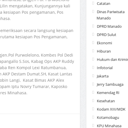
Catatan
ilin mengatakan, Kunjungannya kali
Dinas Pariwisata
ya kesiapan Pos pengamanan, Pos
Manado
ahasa.
DPRD Manado
pemeriksaan secara langsung kesiapan
DPRD Sulut
 terutama kesiapan Pos Pengamanan,
Ekonomi
Hiburan
gjen.Pol Purwolelono, Kombes Pol Dedi
Hukum dan Krimin
Sapangallo S.Sos, Kabag Ops AKP Ruddy
Kaba Ren Kompol Lexi Ratumbanua,
Infotorial
am AKP Destam Dumat.SH, Kasat Lantas
Jakarta
obin Langi, Kasat Bimas AKP Alex
Jerry Sambuaga
ropam Iptu Novry Tumarar, Kaposko
olres Minahasa.
Kemendag RI
Kesehatan
Kodam XIII/MDK
Kotamobagu
KPU Minahasa