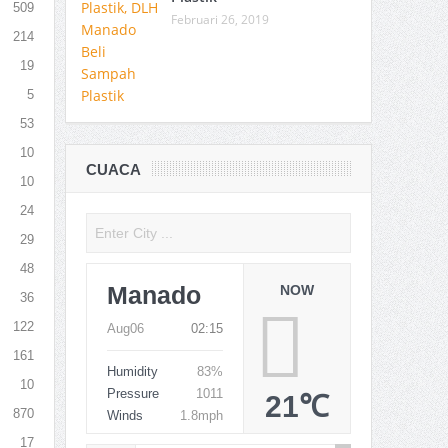
509
Februari 26, 2019
214
19
5
53
10
CUACA
10
24
29
48
Manado
NOW
36
122
Aug06
02:15
161
Humidity
83%
10
Pressure
1011
21℃
870
Winds
1.8mph
17