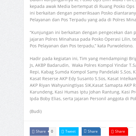
kepada awak Media bertempat di Ruang Posko Ops L
ini berkaitan dengan pemeriksaan Posko diantaran
Pelayanan dan Pos Terpadu yang ada di Polres Min
“Kunjungan ini berkaitan dengan pengecekan dan 
jajaran Polres Minahasa pada Posko Operasi Lilin,
Pos Pelayanan dan Pos terpadu,” kata Purwolelono.
Hadir pada kegiatan ini, Tim yang mendampingi Bri
Js, AKBP Badarudin, Waka Polres Kompol Yindar T.
Repi, Kabag Sumda Kompol Samy Pandelaki S.Sos, 
Kasat Reserse AKP Edy Susanto S.Sos, Kasat Intelk
AKP Riyan Wahyuningtiyas SIK,Kasat Samapta AKP R
Karundeng, Kasi Humas Iptu Johan Rantung, Kasi P
Ipda Boby Elias, serta Jajaran Personil anggota di P
(Budi)
Share
Tweet
Share
Share
0