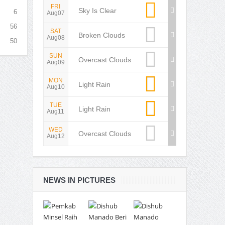
FRI
Sky Is Clear
6
Aug07
56
SAT
Broken Clouds
Aug08
50
SUN
Overcast Clouds
Aug09
MON
Light Rain
Aug10
TUE
Light Rain
Aug11
WED
Overcast Clouds
Aug12
NEWS IN PICTURES