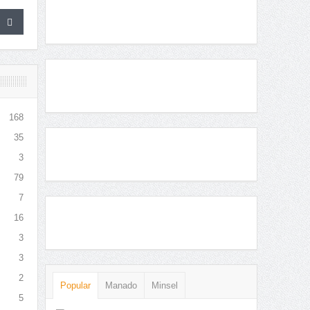
168
35
3
79
7
16
3
3
2
Popular
Manado
Minsel
5