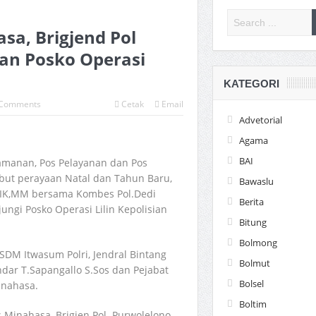
sa, Brigjend Pol
an Posko Operasi
KATEGORI
Comments
Cetak
Email
Advetorial
Agama
BAI
manan, Pos Pelayanan dan Pos
but perayaan Natal dan Tahun Baru,
Bawaslu
 SIK,MM bersama Kombes Pol.Dedi
Berita
ngi Posko Operasi Lilin Kepolisian
Bitung
Bolmong
DM Itwasum Polri, Jendral Bintang
Bolmut
dar T.Sapangallo S.Sos dan Pejabat
Bolsel
inahasa.
Boltim
 Minahasa, Brigjen Pol. Purwolelono