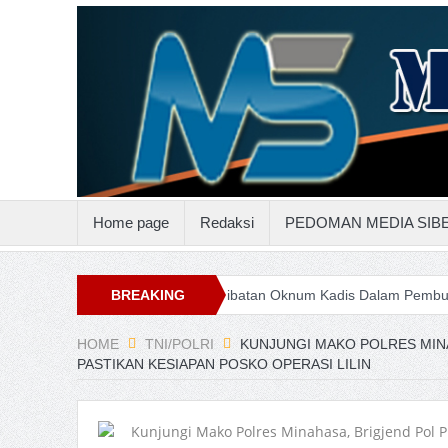
Home page
Redaksi
PEDOMAN MEDIA SIB
 Suluttenggo
Keterlibatan Oknum Kadis Dalam Pembunuhan Steven
BREAKING
NEWS
HOME
TNI/POLRI
KUNJUNGI MAKO POLRES MIN
PASTIKAN KESIAPAN POSKO OPERASI LILIN