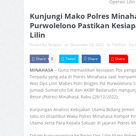
Kunjungi Mako Polres Minaha
Purwolelono Pastikan Kesiap
Lilin
Posted By:
Redaksi
on:
Desember 28, 2022
In:
TNI/Polri
No 
Share
Tweet
Share
Share
0
MINAHASA
– Guna memastikan kesiapan Pos penga
Terpadu yang ada di Polres Minahasa saat menyam
Was Ops Lilin Mabes Polri Brigjen Pol Purwolelono
Jumadi Sumarsito SIK dan AKBP Badarudin mengunju
Resor (Polres) Minahasa, Rabu (28/12/2022).
Kunjungan Analisis Kebijakan Utama Bidang Jemen S
satu ini disambut Waka Polres Minahasa Kompol Yin
Utama serta Para Kepala Satuan di jajaran Polres M
Dalam kunjungannya ke Posko Ops Lilin Mako Polres