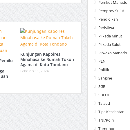
Pemkot Manado
Pemprov Sulut
Pendidikan
Peristiwa
Pilkada Minut
Pilkada Sulut
Pilwako Manado
Kunjungan Kapolres
Minahasa ke Rumah Tokoh
Pemilu
PLN
Agama di Kota Tondano
Politik
ga
Februari 11, 2024
tuan
Sangihe
SGR
SULUT
Talaud
Tips Kesehatan
TNI/Polri
Tomohon