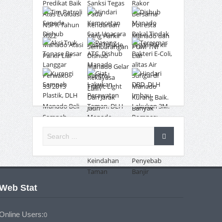
Web Stat
Online Users:
0