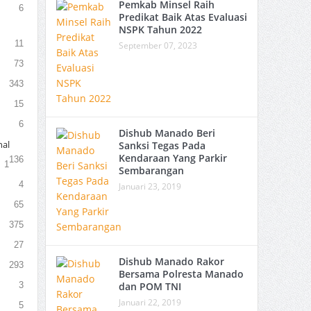
Pemkab Minsel Raih
6
Predikat Baik Atas Evaluasi
NSPK Tahun 2022
11
September 07, 2023
73
343
15
6
Dishub Manado Beri
al
Sanksi Tegas Pada
Kendaraan Yang Parkir
136
1
Sembarangan
4
Januari 23, 2019
65
375
27
Dishub Manado Rakor
293
Bersama Polresta Manado
3
dan POM TNI
Januari 22, 2019
5