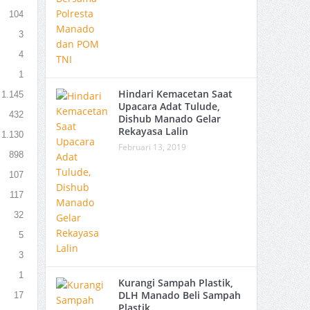
104
3
4
1
Hindari Kemacetan Saat
1.145
Upacara Adat Tulude,
432
Dishub Manado Gelar
Rekayasa Lalin
1.130
Februari 13, 2019
898
107
117
32
5
3
1
Kurangi Sampah Plastik,
DLH Manado Beli Sampah
17
Plastik