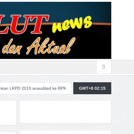
2019 anaudited ke BPK
Merasa Terpangil, GMBI Wilter Sulut Siap
GMT+8 02:15