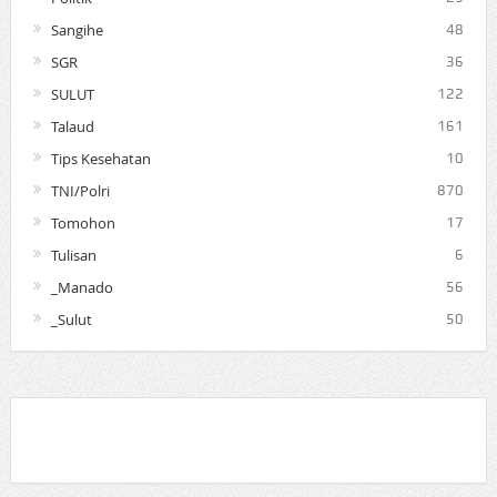
Sangihe
48
SGR
36
SULUT
122
Talaud
161
Tips Kesehatan
10
TNI/Polri
870
Tomohon
17
Tulisan
6
_Manado
56
_Sulut
50