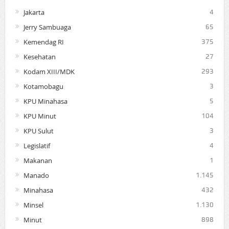
Jakarta
4
Jerry Sambuaga
65
Kemendag RI
375
Kesehatan
27
Kodam XIII/MDK
293
Kotamobagu
3
KPU Minahasa
5
KPU Minut
104
KPU Sulut
3
Legislatif
4
Makanan
1
Manado
1.145
Minahasa
432
Minsel
1.130
Minut
898