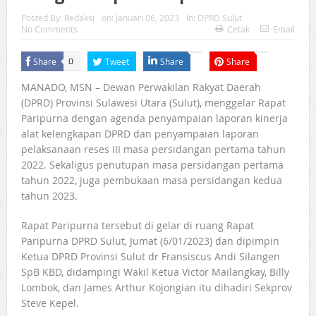
Posted By:
Redaksi
on:
Januari 06, 2023
In:
DPRD Sulut
No Comments
Cetak
Email
Share
Tweet
Share
Share
0
MANADO, MSN – Dewan Perwakilan Rakyat Daerah
(DPRD) Provinsi Sulawesi Utara (Sulut), menggelar Rapat
Paripurna dengan agenda penyampaian laporan kinerja
alat kelengkapan DPRD dan penyampaian laporan
pelaksanaan reses III masa persidangan pertama tahun
2022. Sekaligus penutupan masa persidangan pertama
tahun 2022, juga pembukaan masa persidangan kedua
tahun 2023.
Rapat Paripurna tersebut di gelar di ruang Rapat
Paripurna DPRD Sulut, Jumat (6/01/2023) dan dipimpin
Ketua DPRD Provinsi Sulut dr Fransiscus Andi Silangen
SpB KBD, didampingi Wakil Ketua Victor Mailangkay, Billy
Lombok, dan James Arthur Kojongian itu dihadiri Sekprov
Steve Kepel.