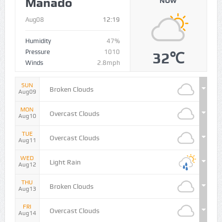
Manado
NOW
Aug08
12:19
Humidity
47%
Pressure
1010
32℃
Winds
2.8mph
SUN
Broken Clouds
Aug09
MON
Overcast Clouds
Aug10
TUE
Overcast Clouds
Aug11
WED
Light Rain
Aug12
THU
Broken Clouds
Aug13
FRI
Overcast Clouds
Aug14