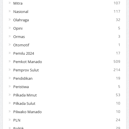
Mitra
107
Nasional
117
Olahraga
32
Opini
5
Ormas
3
Otomotif
1
Pemilu 2024
17
Pemkot Manado
509
Pemprov Sulut
214
Pendidikan
19
Peristiwa
5
Pilkada Minut
53
Pilkada Sulut
10
Pilwako Manado
10
PLN
24
Politik
29