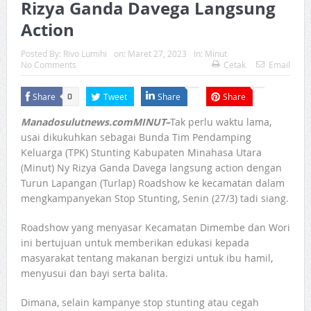
Rizya Ganda Davega Langsung
Action
Posted By:
Rivo Lumihi
on:
Maret 27, 2023
In:
Minut
No Comments
Cetak
Email
Share
Tweet
Share
Share
0
Manadosulutnews.comMINUT–
Tak perlu waktu lama,
usai dikukuhkan sebagai Bunda Tim Pendamping
Keluarga (TPK) Stunting Kabupaten Minahasa Utara
(Minut) Ny Rizya Ganda Davega langsung action dengan
Turun Lapangan (Turlap) Roadshow ke kecamatan dalam
mengkampanyekan Stop Stunting, Senin (27/3) tadi siang.
Roadshow yang menyasar Kecamatan Dimembe dan Wori
ini bertujuan untuk memberikan edukasi kepada
masyarakat tentang makanan bergizi untuk ibu hamil,
menyusui dan bayi serta balita.
Dimana, selain kampanye stop stunting atau cegah