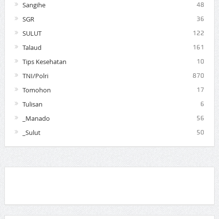
Sangihe
48
SGR
36
SULUT
122
Talaud
161
Tips Kesehatan
10
TNI/Polri
870
Tomohon
17
Tulisan
6
_Manado
56
_Sulut
50