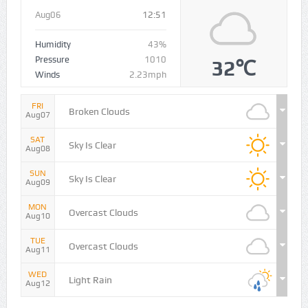
Aug06
12:51
Humidity
43%
Pressure
1010
32℃
Winds
2.23mph
FRI
Broken Clouds
Aug07
SAT
Sky Is Clear
Aug08
SUN
Sky Is Clear
Aug09
MON
Overcast Clouds
Aug10
TUE
Overcast Clouds
Aug11
WED
Light Rain
Aug12