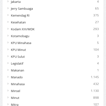
Jakarta
4
Jerry Sambuaga
65
Kemendag RI
375
Kesehatan
27
Kodam XIII/MDK
293
Kotamobagu
3
KPU Minahasa
5
KPU Minut
104
KPU Sulut
3
Legislatif
4
Makanan
1
Manado
1.145
Minahasa
432
Minsel
1.130
Minut
898
Mitra
107