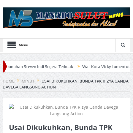
Menu
teven Indi Segera Terkuak
Wali Kota Vicky Lumentut Serahkan LK
HOME
MINUT
USAI DIKUKUHKAN, BUNDA TPK RIZYA GANDA
DAVEGA LANGSUNG ACTION
Usai Dikukuhkan, Bunda TPK