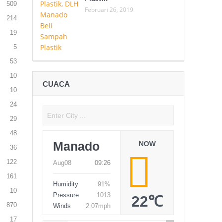
509
Februari 26, 2019
214
19
5
53
10
CUACA
10
24
29
48
Manado
NOW
36
122
Aug08
09:26
161
Humidity
91%
10
Pressure
1013
22℃
870
Winds
2.07mph
17