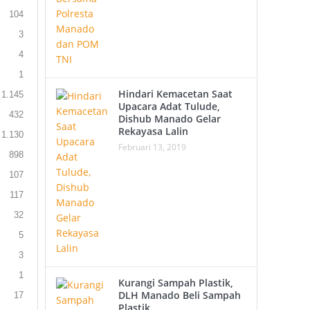
104
3
4
1
Hindari Kemacetan Saat
1.145
Upacara Adat Tulude,
432
Dishub Manado Gelar
Rekayasa Lalin
1.130
Februari 13, 2019
898
107
117
32
5
3
1
Kurangi Sampah Plastik,
DLH Manado Beli Sampah
17
Plastik