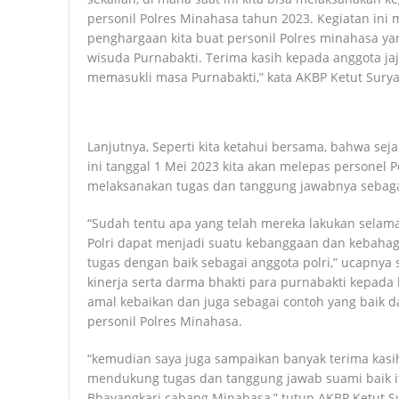
personil Polres Minahasa tahun 2023. Kegiatan in
penghargaan kita buat personil Polres minahasa ya
wisuda Purnabakti. Terima kasih kepada anggota ja
memasukli masa Purnabakti,” kata AKBP Ketut Sury
Lanjutnya, Seperti kita ketahui bersama, bahwa sej
ini tanggal 1 Mei 2023 kita akan melepas personel P
melaksanakan tugas dan tanggung jawabnya sebagai
“Sudah tentu apa yang telah mereka lakukan selam
Polri dapat menjadi suatu kebanggaan dan kebahag
tugas dengan baik sebagai anggota polri,” ucapnya
kinerja serta darma bhakti para purnabakti kepad
amal kebaikan dan juga sebagai contoh yang baik d
personil Polres Minahasa.
“kemudian saya juga sampaikan banyak terima kasih
mendukung tugas dan tanggung jawab suami baik 
Bhayangkari cabang Minahasa,” tutup AKBP Ketut S