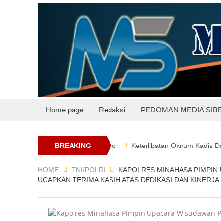
Home page
Redaksi
PEDOMAN MEDIA SIB
l Gandeng PLN Suluttenggo
BREAKING
Keterlibatan Oknum Kadis Dalam Pemb
NEWS
HOME
TNI/POLRI
KAPOLRES MINAHASA PIMPIN
UCAPKAN TERIMA KASIH ATAS DEDIKASI DAN KINERJA 