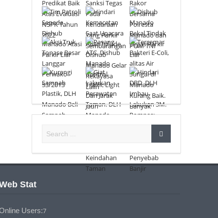
Web Stat
Online Users:
7