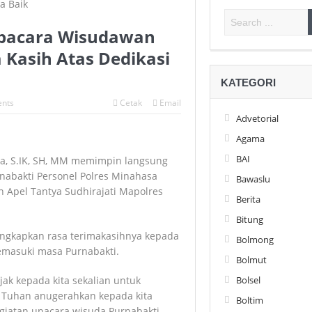
Upacara Wisudawan
Kasih Atas Dedikasi
KATEGORI
nts
Cetak
Email
Advetorial
Agama
BAI
na, S.IK, SH, MM memimpin langsung
abakti Personel Polres Minahasa
Bawaslu
n Apel Tantya Sudhirajati Mapolres
Berita
Bitung
gkapkan rasa terimakasihnya kepada
Bolmong
emasuki masa Purnabakti.
Bolmut
ak kepada kita sekalian untuk
Bolsel
g Tuhan anugerahkan kepada kita
Boltim
kegiatan upacara wisuda Purnabakti