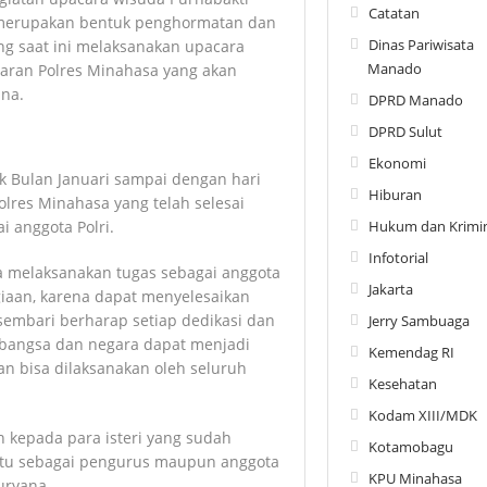
Catatan
i merupakan bentuk penghormatan dan
Dinas Pariwisata
ng saat ini melaksanakan upacara
Manado
jaran Polres Minahasa yang akan
ana.
DPRD Manado
DPRD Sulut
Ekonomi
ak Bulan Januari sampai dengan hari
Hiburan
olres Minahasa yang telah selesai
 anggota Polri.
Hukum dan Krimin
Infotorial
a melaksanakan tugas sebagai anggota
Jakarta
iaan, karena dapat menyelesaikan
 sembari berharap setiap dedikasi dan
Jerry Sambuaga
a bangsa dan negara dapat menjadi
Kemendag RI
an bisa dilaksanakan oleh seluruh
Kesehatan
Kodam XIII/MDK
 kepada para isteri yang sudah
Kotamobagu
itu sebagai pengurus maupun anggota
KPU Minahasa
uryana.