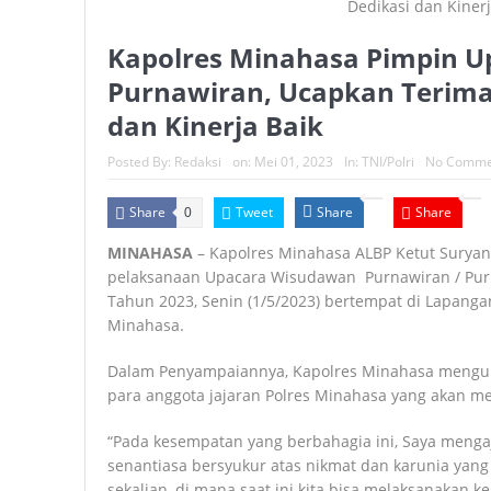
Kapolres Minahasa Pimpin 
Purnawiran, Ucapkan Terima 
dan Kinerja Baik
Posted By:
Redaksi
on:
Mei 01, 2023
In:
TNI/Polri
No Comme
Share
Tweet
Share
Share
0
MINAHASA
– Kapolres Minahasa ALBP Ketut Surya
pelaksanaan Upacara Wisudawan Purnawiran / Purn
Tahun 2023, Senin (1/5/2023) bertempat di Lapanga
Minahasa.
Dalam Penyampaiannya, Kapolres Minahasa mengun
para anggota jajaran Polres Minahasa yang akan m
“Pada kesempatan yang berbahagia ini, Saya mengaj
senantiasa bersyukur atas nikmat dan karunia yan
sekalian, di mana saat ini kita bisa melaksanakan 