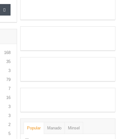
168
35
3
79
7
16
3
3
2
Popular
Manado
Minsel
5