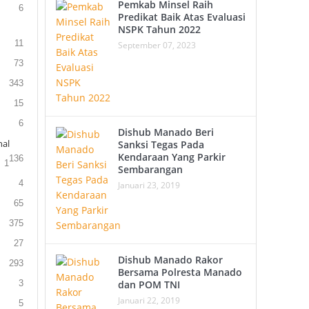
Pemkab Minsel Raih
6
Predikat Baik Atas Evaluasi
NSPK Tahun 2022
11
September 07, 2023
73
343
15
6
Dishub Manado Beri
al
Sanksi Tegas Pada
Kendaraan Yang Parkir
136
1
Sembarangan
4
Januari 23, 2019
65
375
27
Dishub Manado Rakor
293
Bersama Polresta Manado
3
dan POM TNI
Januari 22, 2019
5