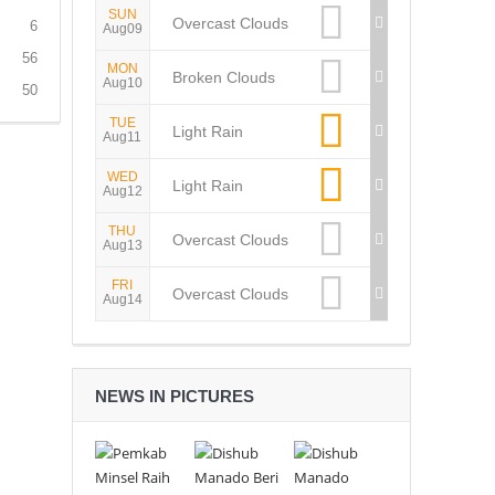
SUN
Overcast Clouds
6
Aug09
56
MON
Broken Clouds
Aug10
50
TUE
Light Rain
Aug11
WED
Light Rain
Aug12
THU
Overcast Clouds
Aug13
FRI
Overcast Clouds
Aug14
NEWS IN PICTURES