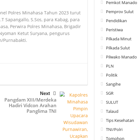
Pemkot Manado
Pemprov Sulut
nel Polres Minahasa Tahun 2023 turut
T Sapangallo, S.Sos, para Kabag, para
Pendidikan
hasa, Perwira Polres Minahasa, Brigadir
Peristiwa
Nyoman Ketut Suryana, pengurus
Pilkada Minut
/Purnabakti.
Pilkada Sulut
Pilwako Manado
PLN
Politik
Sangihe
SGR
Next
Pangdam XIII/Merdeka
SULUT
Hadiri Vidcon Arahan
Panglima TNI
Talaud
Tips Kesehatan
TNI/Polri
Tomohon