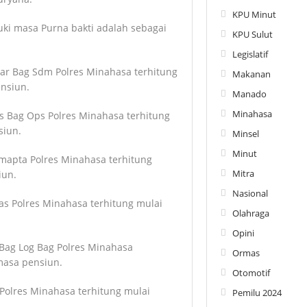
KPU Minut
ki masa Purna bakti adalah sebagai
KPU Sulut
Legislatif
kar Bag Sdm Polres Minahasa terhitung
Makanan
nsiun.
Manado
Minahasa
 Bag Ops Polres Minahasa terhitung
siun.
Minsel
Minut
amapta Polres Minahasa terhitung
Mitra
iun.
Nasional
as Polres Minahasa terhitung mulai
Olahraga
Opini
Bag Log Bag Polres Minahasa
Ormas
masa pensiun.
Otomotif
Polres Minahasa terhitung mulai
Pemilu 2024