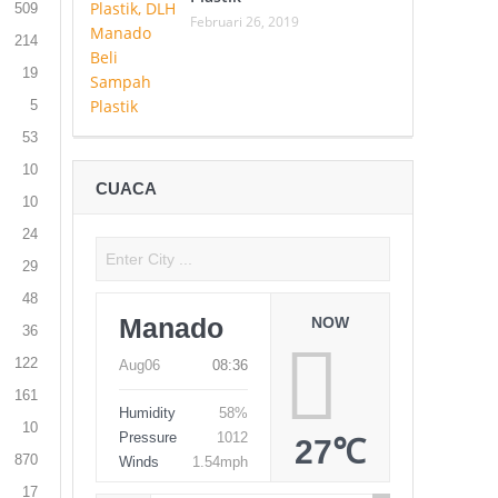
509
Februari 26, 2019
214
19
5
53
10
CUACA
10
24
29
48
Manado
NOW
36
122
Aug06
08:36
161
Humidity
58%
10
Pressure
1012
27℃
870
Winds
1.54mph
17