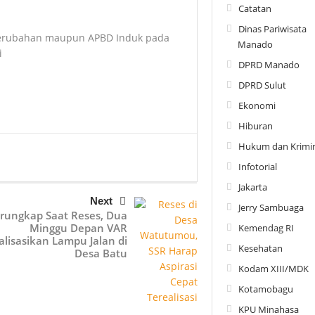
Catatan
Dinas Pariwisata
-Perubahan maupun APBD Induk pada
Manado
i
DPRD Manado
DPRD Sulut
Ekonomi
Hiburan
Hukum dan Krimin
Infotorial
Jakarta
Next
Jerry Sambuaga
rungkap Saat Reses, Dua
Minggu Depan VAR
Kemendag RI
alisasikan Lampu Jalan di
Kesehatan
Desa Batu
Kodam XIII/MDK
Kotamobagu
KPU Minahasa