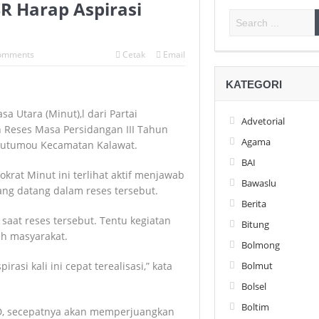
R Harap Aspirasi
omments
Cetak
Email
KATEGORI
 Utara (Minut),l dari Partai
Advetorial
 Reses Masa Persidangan III Tahun
Agama
Watutumou Kecamatan Kalawat.
BAI
krat Minut ini terlihat aktif menjawab
Bawaslu
ang datang dalam reses tersebut.
Berita
saat reses tersebut. Tentu kegiatan
Bitung
eh masyarakat.
Bolmong
Bolmut
si kali ini cepat terealisasi,” kata
Bolsel
Boltim
D, secepatnya akan memperjuangkan