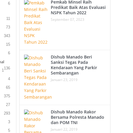
Pemkab Minsel Raih
6
Predikat Baik Atas Evaluasi
NSPK Tahun 2022
11
September 07, 2023
73
343
15
6
Dishub Manado Beri
al
Sanksi Tegas Pada
Kendaraan Yang Parkir
136
1
Sembarangan
4
Januari 23, 2019
65
375
27
Dishub Manado Rakor
293
Bersama Polresta Manado
3
dan POM TNI
Januari 22, 2019
5