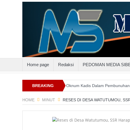
Home page
Redaksi
PEDOMAN MEDIA SIB
uttenggo
Keterlibatan Oknum Kadis Dalam Pembunuhan Steven Ind
BREAKING
NEWS
HOME
MINUT
RESES DI DESA WATUTUMOU, SSR