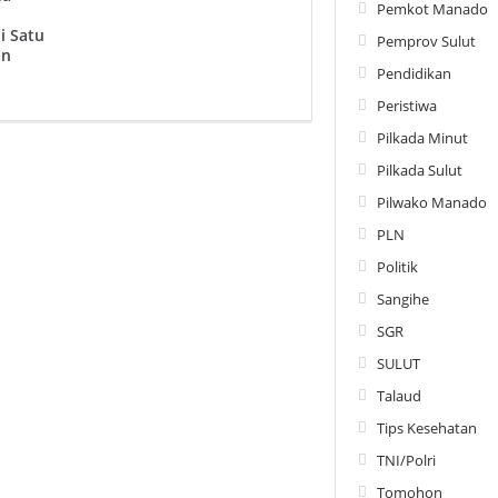
Pemkot Manado
i Satu
Pemprov Sulut
an
Pendidikan
Peristiwa
Pilkada Minut
Pilkada Sulut
Pilwako Manado
PLN
Politik
Sangihe
SGR
SULUT
Talaud
Tips Kesehatan
TNI/Polri
Tomohon