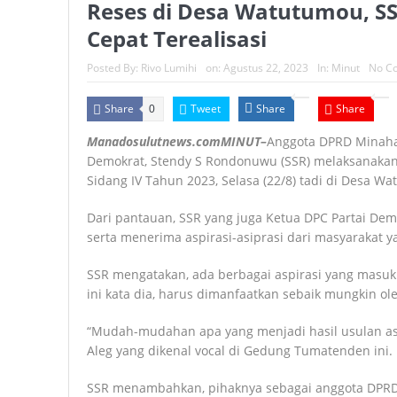
Reses di Desa Watutumou, SS
Cepat Terealisasi
Posted By:
Rivo Lumihi
on:
Agustus 22, 2023
In:
Minut
No C
Share
Tweet
Share
Share
0
Manadosulutnews.comMINUT–
Anggota DPRD Minahasa
Demokrat, Stendy S Rondonuwu (SSR) melaksanakan
Sidang IV Tahun 2023, Selasa (22/8) tadi di Desa 
Dari pantauan, SSR yang juga Ketua DPC Partai Demo
serta menerima aspirasi-asiprasi dari masyarakat y
SSR mengatakan, ada berbagai aspirasi yang masuk 
ini kata dia, harus dimanfaatkan sebaik mungkin ol
“Mudah-mudahan apa yang menjadi hasil usulan aspira
Aleg yang dikenal vocal di Gedung Tumatenden ini.
SSR menambahkan, pihaknya sebagai anggota DPR