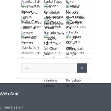
Web Stat
Online Users:
1