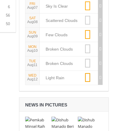
FRI
Sky Is Clear
6
Aug07
56
SAT
Scattered Clouds
Aug08
50
SUN
Few Clouds
Aug09
MON
Broken Clouds
Aug10
TUE
Broken Clouds
Aug11
WED
Light Rain
Aug12
NEWS IN PICTURES