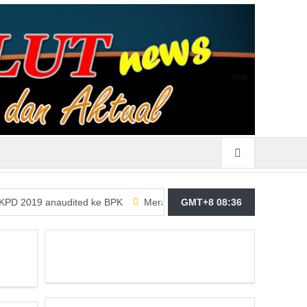
 anaudited ke BPK
Merasa Terpangil, GMBI Wilter Sulut Siap Per
GMT+8 08:36