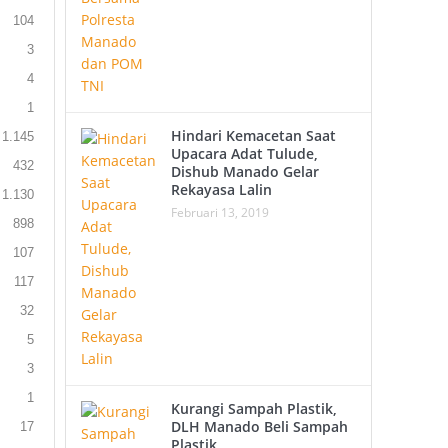
104
3
4
1
Hindari Kemacetan Saat
1.145
Upacara Adat Tulude,
432
Dishub Manado Gelar
Rekayasa Lalin
1.130
Februari 13, 2019
898
107
117
32
5
3
1
Kurangi Sampah Plastik,
DLH Manado Beli Sampah
17
Plastik