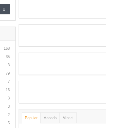
168
35
3
79
7
16
3
3
2
Popular
Manado
Minsel
5