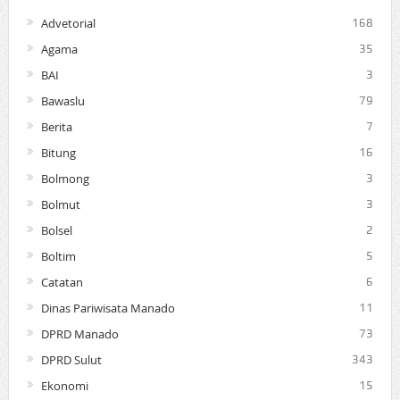
Advetorial
168
Agama
35
BAI
3
Bawaslu
79
Berita
7
Bitung
16
Bolmong
3
Bolmut
3
Bolsel
2
Boltim
5
Catatan
6
Dinas Pariwisata Manado
11
DPRD Manado
73
DPRD Sulut
343
Ekonomi
15