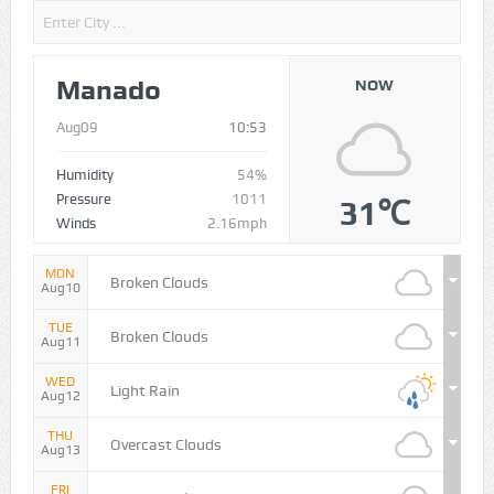
Manado
NOW
Aug09
10:53
Humidity
54%
Pressure
1011
31℃
Winds
2.16mph
MON
Broken Clouds
Aug10
TUE
Broken Clouds
Aug11
WED
Light Rain
Aug12
THU
Overcast Clouds
Aug13
FRI