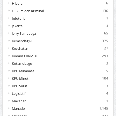
Hiburan
6
Hukum dan Kriminal
136
Infotorial
1
Jakarta
4
Jerry Sambuaga
65
Kemendag RI
375
Kesehatan
27
Kodam XIII/MDK
293
Kotamobagu
3
KPU Minahasa
5
KPU Minut
104
KPU Sulut
3
Legislatif
4
Makanan
1
Manado
1.145
432