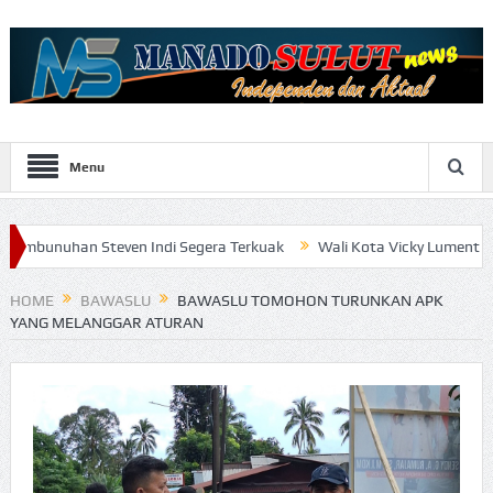
Menu
Steven Indi Segera Terkuak
Wali Kota Vicky Lumentut Serahkan L
HOME
BAWASLU
BAWASLU TOMOHON TURUNKAN APK
YANG MELANGGAR ATURAN