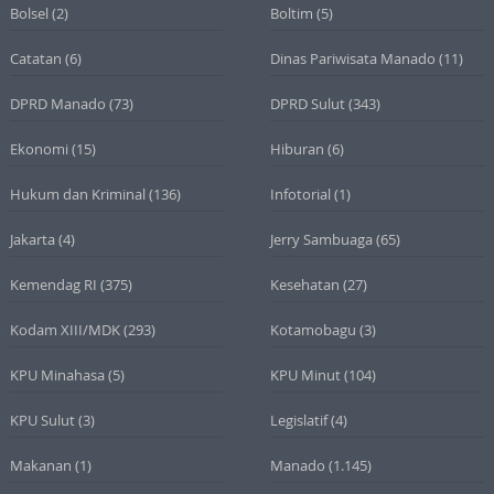
Bolsel
(2)
Boltim
(5)
Catatan
(6)
Dinas Pariwisata Manado
(11)
DPRD Manado
(73)
DPRD Sulut
(343)
Ekonomi
(15)
Hiburan
(6)
Hukum dan Kriminal
(136)
Infotorial
(1)
Jakarta
(4)
Jerry Sambuaga
(65)
Kemendag RI
(375)
Kesehatan
(27)
Kodam XIII/MDK
(293)
Kotamobagu
(3)
KPU Minahasa
(5)
KPU Minut
(104)
KPU Sulut
(3)
Legislatif
(4)
Makanan
(1)
Manado
(1.145)