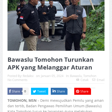
Bawaslu Tomohon Turunkan
APK yang Melanggar Aturan
Posted By:
Redaksi
on:
Januari 05, 2024
In:
Bawaslu
,
Tomohon
No Comments
Cetak
Email
Share
Tweet
Share
Share
0
TOMOHON, MSN
– Demi mewujudkan Pemilu yang aman
dan tertib, Badan Pengawas Pemilihan Umum (Bawaslu)
Kota Tomohon turun ke lapangan guna melakukan