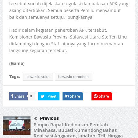
tersebut sudah dijelaskan regulasi dan batasan APK yang
akang ditertibkan. Semua peserta Pemilu menyambut
baik dan semuanya setuju,” pungkasnya.
Hadir dalam kegiatan penertiban APK tersebut,
Komisioner Bawaslu Provinsi Sulawesi Utara Steffen Linu
didampingi dengan Staf lainnya yang turun memantau
langsung kegiatan tersebut.
(Gama)
Tags:
bawaslu sulut
bawaslu tomohon
Share
Tweet
Share
Share
0
Previous
Pimpin Rapat Kedinasan Pemkab
Minahasa, Bupati Kumendong Bahas
Realisasi Anggaran, Jabatan, THL Hingga