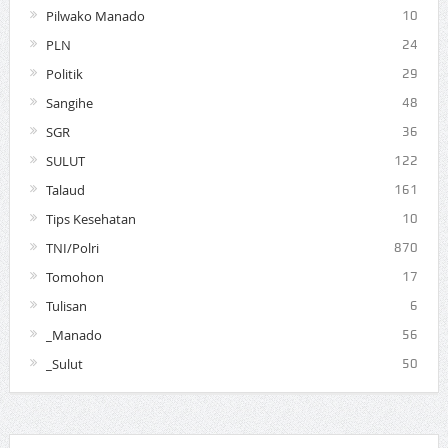
Pilwako Manado
10
PLN
24
Politik
29
Sangihe
48
SGR
36
SULUT
122
Talaud
161
Tips Kesehatan
10
TNI/Polri
870
Tomohon
17
Tulisan
6
_Manado
56
_Sulut
50