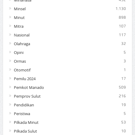
Minahasa
Minsel
1.130
Minut
898
Mitra
107
Nasional
117
Olahraga
32
Opini
5
Ormas
3
Otomotif
1
Pemilu 2024
17
Pemkot Manado
509
Pemprov Sulut
216
Pendidikan
19
Peristiwa
5
Pilkada Minut
53
Pilkada Sulut
10