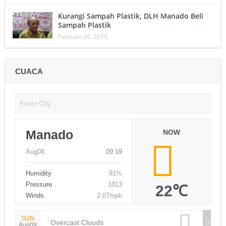
Kurangi Sampah Plastik, DLH Manado Beli
Sampah Plastik
Februari 26, 2019
CUACA
Manado
NOW
Aug08
09:19
Humidity
91%
Pressure
1013
22℃
Winds
2.07mph
SUN
Overcast Clouds
Aug09