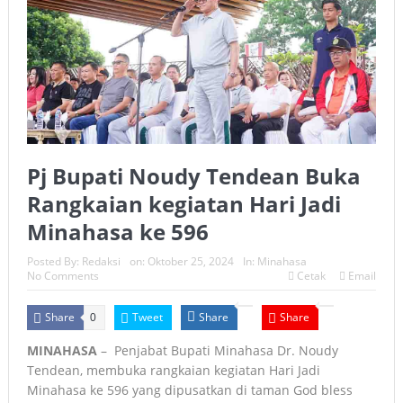
Pj Bupati Noudy Tendean Buka
Rangkaian kegiatan Hari Jadi
Minahasa ke 596
Posted By:
Redaksi
on:
Oktober 25, 2024
In:
Minahasa
No Comments
Cetak
Email
Share
Tweet
Share
Share
0
MINAHASA
– Penjabat Bupati Minahasa Dr. Noudy
Tendean, membuka rangkaian kegiatan Hari Jadi
Minahasa ke 596 yang dipusatkan di taman God bless