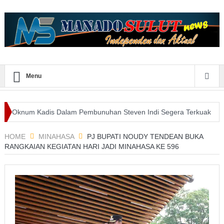
Menu
 Kadis Dalam Pembunuhan Steven Indi Segera Terkuak
Wali Kota 
aatan E-Purchasing Tertinggi
HOME
MINAHASA
PJ BUPATI NOUDY TENDEAN BUKA
RANGKAIAN KEGIATAN HARI JADI MINAHASA KE 596