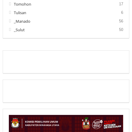
Tomohon
17
Tulisan
6
_Manado
56
_Sulut
50