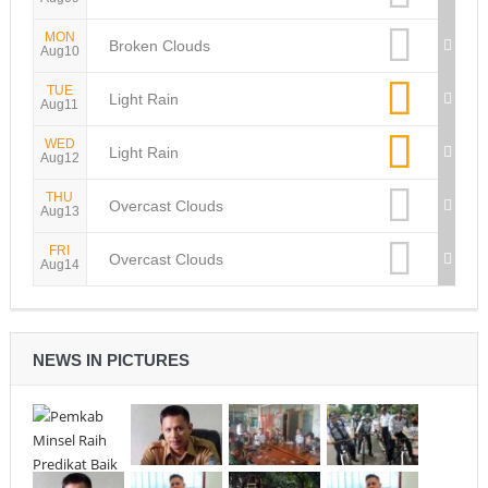
MON
Broken Clouds
Aug10
TUE
Light Rain
Aug11
WED
Light Rain
Aug12
THU
Overcast Clouds
Aug13
FRI
Overcast Clouds
Aug14
NEWS IN PICTURES