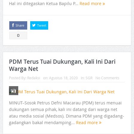
Hal ini ditegaskan Ketua Bapilu P...
Read more
Share
Tweet
0
PDM Terus Tuai Dukungan, Kali Ini Dari
Warga Net
Posted By:
Redaksi
on:
Agustus 18, 2020
In:
SGR
No Comments
MINUT–Sosok Petrus Defni Macarau (PDM) terus menuai
dukungan semua pihak, kali ini datang dari warga net
atau media sosial (Medsos). Dimana PDM yang digadang-
gadangkan bakal mendamping...
Read more