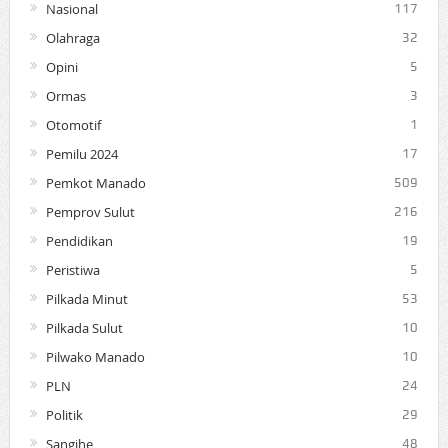
Nasional
117
Olahraga
32
Opini
5
Ormas
3
Otomotif
1
Pemilu 2024
17
Pemkot Manado
509
Pemprov Sulut
216
Pendidikan
19
Peristiwa
5
Pilkada Minut
53
Pilkada Sulut
10
Pilwako Manado
10
PLN
24
Politik
29
Sangihe
48