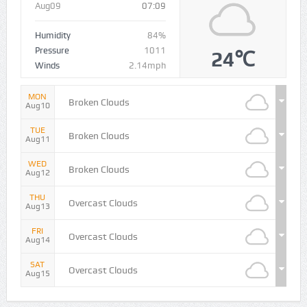
Aug09
07:09
Humidity
84%
Pressure
1011
24℃
Winds
2.14mph
MON
Broken Clouds
Aug10
TUE
Broken Clouds
Aug11
WED
Broken Clouds
Aug12
THU
Overcast Clouds
Aug13
FRI
Overcast Clouds
Aug14
SAT
Overcast Clouds
Aug15