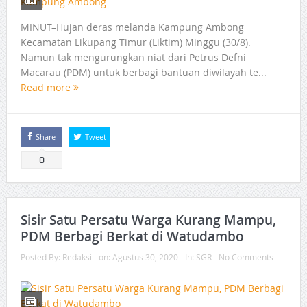
MINUT–Hujan deras melanda Kampung Ambong
Kecamatan Likupang Timur (Liktim) Minggu (30/8).
Namun tak mengurungkan niat dari Petrus Defni
Macarau (PDM) untuk berbagi bantuan diwilayah te...
Read more
Share
Tweet
0
Sisir Satu Persatu Warga Kurang Mampu,
PDM Berbagi Berkat di Watudambo
Posted By:
Redaksi
on:
Agustus 30, 2020
In:
SGR
No Comments