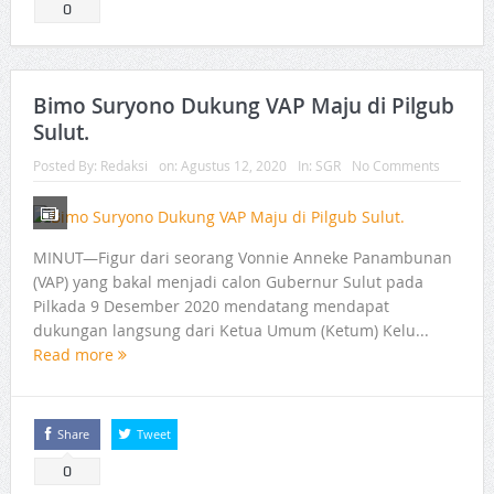
0
Bimo Suryono Dukung VAP Maju di Pilgub
Sulut.
Posted By:
Redaksi
on:
Agustus 12, 2020
In:
SGR
No Comments
MINUT—Figur dari seorang Vonnie Anneke Panambunan
(VAP) yang bakal menjadi calon Gubernur Sulut pada
Pilkada 9 Desember 2020 mendatang mendapat
dukungan langsung dari Ketua Umum (Ketum) Kelu...
Read more
Share
Tweet
0