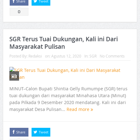
Share
Tweet
0
SGR Terus Tuai Dukungan, Kali ini Dari
Masyarakat Pulisan
Posted By:
Redaksi
on:
Agustus 12, 2020
In:
SGR
No Comments
MINUT–Calon Bupati Shintia Gelly Rumumpe (SGR) terus
tuai dukungan dari masyarakat Minahasa Utara (Minut)
pada Pilkada 9 Desember 2020 mendatang. Kali ini dari
masyarakat Desa Pulisan...
Read more
Share
Tweet