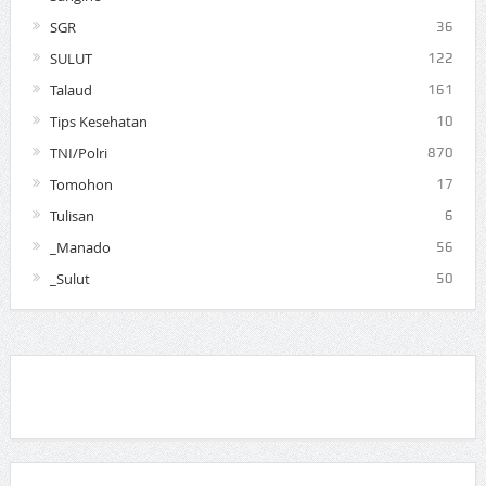
SGR
36
SULUT
122
Talaud
161
Tips Kesehatan
10
TNI/Polri
870
Tomohon
17
Tulisan
6
_Manado
56
_Sulut
50