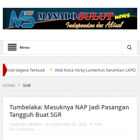
Menu
a Terkuak
Wali Kota Vicky Lumentut Serahkan LKPD 2019 anaudite
HOME
SGR
Tumbelaka: Masuknya NAP Jadi Pasangan
Tangguh Buat SGR
Posted By:
Redaksi
on:
September 04, 2020
In:
SGR
No Comments