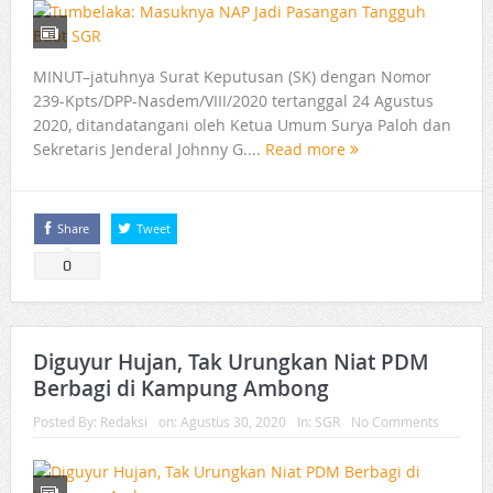
MINUT–jatuhnya Surat Keputusan (SK) dengan Nomor
239-Kpts/DPP-Nasdem/VIII/2020 tertanggal 24 Agustus
2020, ditandatangani oleh Ketua Umum Surya Paloh dan
Sekretaris Jenderal Johnny G....
Read more
Share
Tweet
0
Diguyur Hujan, Tak Urungkan Niat PDM
Berbagi di Kampung Ambong
Posted By:
Redaksi
on:
Agustus 30, 2020
In:
SGR
No Comments