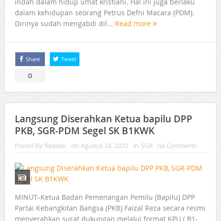
indah dalam hidup umat kristiani. Hal ini juga berlaku
dalam kehidupan seorang Petrus Defni Macara (PDM).
Dirinya sudah mengabdi dil...
Read more
Share
Tweet
0
Langsung Diserahkan Ketua bapilu DPP
PKB, SGR-PDM Segel SK B1KWK
Posted By:
Redaksi
on:
Agustus 24, 2020
In:
SGR
No Comments
MINUT–Ketua Badan Pemenangan Pemilu (Bapilu) DPP
Partai Kebangkitan Bangsa (PKB) Faizal Reza secara resmi
menyerahkan surat dukungan melalui format KPU ( B1-