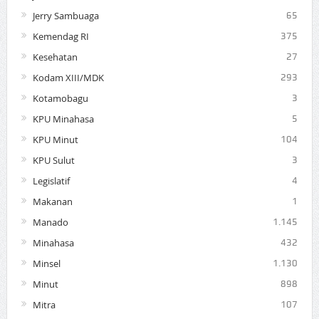
Jerry Sambuaga
65
Kemendag RI
375
Kesehatan
27
Kodam XIII/MDK
293
Kotamobagu
3
KPU Minahasa
5
KPU Minut
104
KPU Sulut
3
Legislatif
4
Makanan
1
Manado
1.145
Minahasa
432
Minsel
1.130
Minut
898
Mitra
107