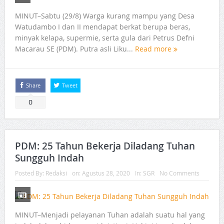
MINUT–Sabtu (29/8) Warga kurang mampu yang Desa
Watudambo I dan II mendapat berkat berupa beras,
minyak kelapa, supermie, serta gula dari Petrus Defni
Macarau SE (PDM). Putra asli Liku...
Read more
Share
Tweet
0
PDM: 25 Tahun Bekerja Diladang Tuhan
Sungguh Indah
Posted By:
Redaksi
on:
Agustus 28, 2020
In:
SGR
No Comments
MINUT–Menjadi pelayanan Tuhan adalah suatu hal yang