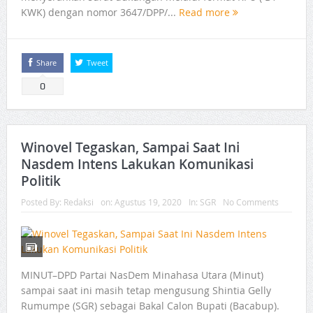
KWK) dengan nomor 3647/DPP/...
Read more
Share
Tweet
0
Winovel Tegaskan, Sampai Saat Ini
Nasdem Intens Lakukan Komunikasi
Politik
Posted By:
Redaksi
on:
Agustus 19, 2020
In:
SGR
No Comments
MINUT–DPD Partai NasDem Minahasa Utara (Minut)
sampai saat ini masih tetap mengusung Shintia Gelly
Rumumpe (SGR) sebagai Bakal Calon Bupati (Bacabup).