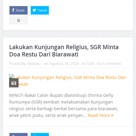
Share
Tweet
0
Lakukan Kunjungan Religius, SGR Minta
Doa Restu Dari Biarawati
Posted By:
Redaksi
on:
Agustus 16, 2020
In:
SGR
No Comments
MINUT–Bakal Calon Bupati (Balonbup) Shintia Gelly
Rumumpe (SGR) kembali melaksanakan kunjungan
religius serta berbagi berkat bersama para biarawati,
anak yatim piatu, serta anak penyan...
Read more