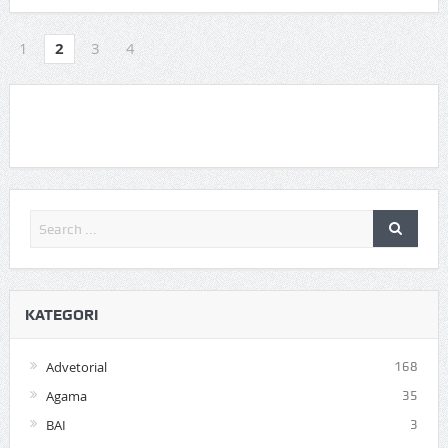
1
2
3
4
KATEGORI
Advetorial
168
Agama
35
BAI
3