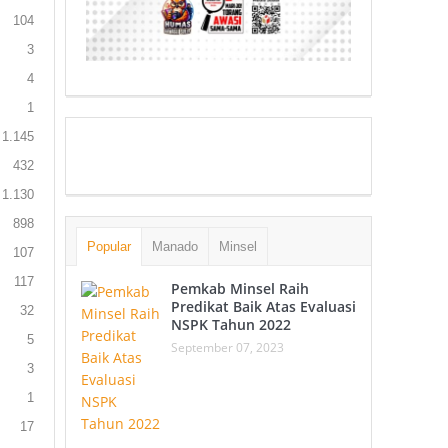
104
3
4
1
1.145
432
1.130
898
Popular
Manado
Minsel
107
117
Pemkab Minsel Raih
Predikat Baik Atas Evaluasi
32
NSPK Tahun 2022
5
September 07, 2023
3
1
17