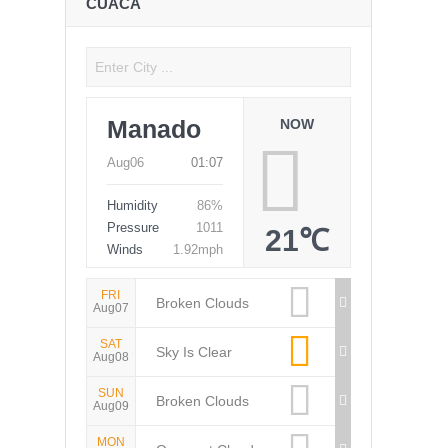
CUACA
Manado
NOW
Aug06
01:07
Humidity
86%
Pressure
1011
21℃
Winds
1.92mph
FRI
Broken Clouds
Aug07
SAT
Sky Is Clear
Aug08
SUN
Broken Clouds
Aug09
MON