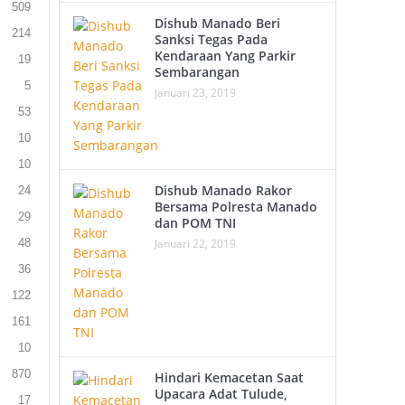
509
Dishub Manado Beri
214
Sanksi Tegas Pada
Kendaraan Yang Parkir
19
Sembarangan
5
Januari 23, 2019
53
10
10
Dishub Manado Rakor
24
Bersama Polresta Manado
29
dan POM TNI
Januari 22, 2019
48
36
122
161
10
870
Hindari Kemacetan Saat
Upacara Adat Tulude,
17