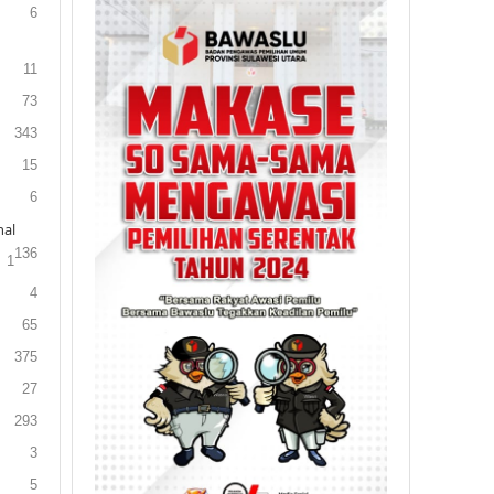
6
11
73
343
15
6
al
136
1
4
65
375
27
293
3
5