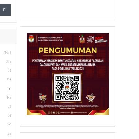
168
35
3
79
7
16
3
3
2
5