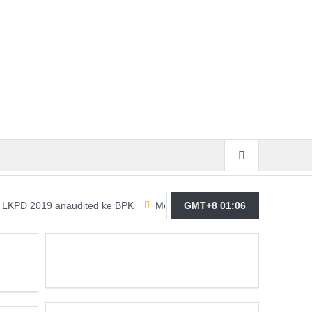
 anaudited ke BPK
Merasa Terpangil, GMBI Wilter Sulut Siap Per
GMT+8 01:06