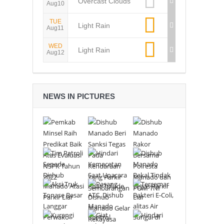
Overcast Clouds
Aug10
TUE
Light Rain
Aug11
WED
Light Rain
Aug12
NEWS IN PICTURES