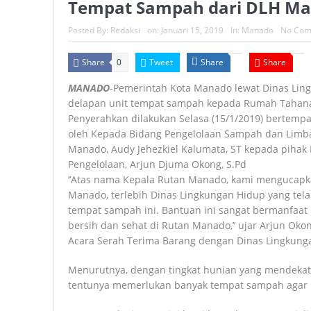
Tempat Sampah dari DLH M
Posted By:
Redaksi
on:
Januari 15, 2019
In:
Manado
No Com
Share
Tweet
Share
Share
0
MANADO
-Pemerintah Kota Manado lewat Dinas Li
delapan unit tempat sampah kepada Rumah Tahana
Penyerahkan dilakukan Selasa (15/1/2019) bertemp
oleh Kepada Bidang Pengelolaan Sampah dan Limba
Manado, Audy Jehezkiel Kalumata, ST kepada pihak
Pengelolaan, Arjun Djuma Okong, S.Pd
‘’Atas nama Kepala Rutan Manado, kami mengucapk
Manado, terlebih Dinas Lingkungan Hidup yang tel
tempat sampah ini. Bantuan ini sangat bermanfaat
bersih dan sehat di Rutan Manado,’’ ujar Arjun Oko
Acara Serah Terima Barang dengan Dinas Lingkung
Menurutnya, dengan tingkat hunian yang mendekat
tentunya memerlukan banyak tempat sampah agar ke