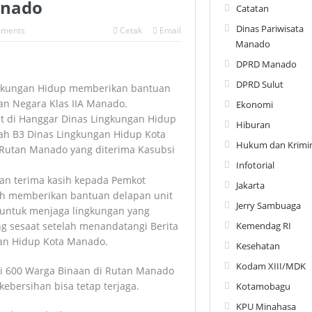
anado
Catatan
Dinas Pariwisata
ments
Cetak
Email
Manado
DPRD Manado
DPRD Sulut
ngkungan Hidup memberikan bantuan
n Negara Klas IIA Manado.
Ekonomi
at di Hanggar Dinas Lingkungan Hidup
Hiburan
h B3 Dinas Lingkungan Hidup Kota
Hukum dan Krimin
 Rutan Manado yang diterima Kasubsi
Infotorial
an terima kasih kepada Pemkot
Jakarta
ah memberikan bantuan delapan unit
Jerry Sambuaga
 untuk menjaga lingkungan yang
Kemendag RI
ng sesaat setelah menandatangi Berita
an Hidup Kota Manado.
Kesehatan
Kodam XIII/MDK
i 600 Warga Binaan di Rutan Manado
bersihan bisa tetap terjaga.
Kotamobagu
KPU Minahasa