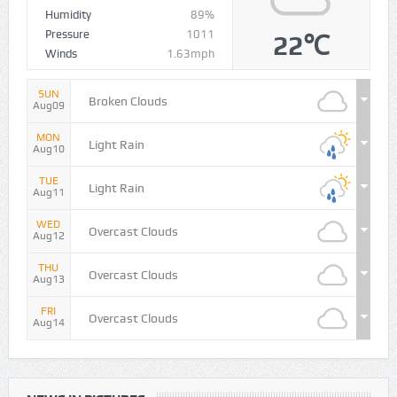
Humidity
89%
Pressure
1011
22℃
Winds
1.63mph
SUN
Broken Clouds
Aug09
MON
Light Rain
Aug10
TUE
Light Rain
Aug11
WED
Overcast Clouds
Aug12
THU
Overcast Clouds
Aug13
FRI
Overcast Clouds
Aug14