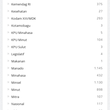
Kemendag RI
375
Kesehatan
27
Kodam XIII/MDK
293
Kotamobagu
3
KPU Minahasa
5
KPU Minut
104
KPU Sulut
3
Legislatif
4
Makanan
1
Manado
1.145
Minahasa
432
Minsel
1.130
Minut
898
Mitra
107
Nasional
117