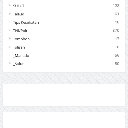
SULUT
122
Talaud
161
Tips Kesehatan
10
TNI/Polri
870
Tomohon
17
Tulisan
6
_Manado
56
_Sulut
50