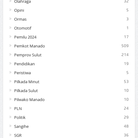
Olahraga
32
Opini
5
Ormas
3
Otomotif
1
Pemilu 2024
17
Pemkot Manado
509
Pemprov Sulut
214
Pendidikan
19
Peristiwa
5
Pilkada Minut
53
Pilkada Sulut
10
Pilwako Manado
10
PLN
24
Politik
29
Sangihe
48
SGR
36