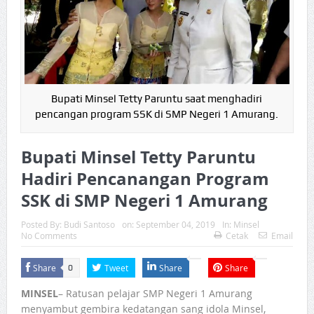
Bupati Minsel Tetty Paruntu saat menghadiri
pencangan program SSK di SMP Negeri 1 Amurang.
Bupati Minsel Tetty Paruntu
Hadiri Pencanangan Program
SSK di SMP Negeri 1 Amurang
Posted By:
Budi Santoso
on:
September 04, 2019
In:
Minsel
No Comments
Cetak
Email
Share
Tweet
Share
Share
0
MINSEL
– Ratusan pelajar SMP Negeri 1 Amurang
menyambut gembira kedatangan sang idola Minsel,