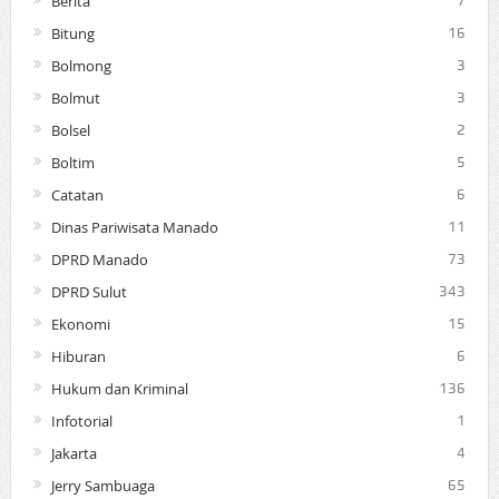
Berita
7
Bitung
16
Bolmong
3
Bolmut
3
Bolsel
2
Boltim
5
Catatan
6
Dinas Pariwisata Manado
11
DPRD Manado
73
DPRD Sulut
343
Ekonomi
15
Hiburan
6
Hukum dan Kriminal
136
Infotorial
1
Jakarta
4
Jerry Sambuaga
65