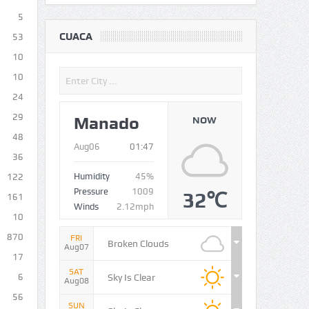
5
CUACA
53
10
10
24
29
Manado
NOW
48
Aug06
01:47
36
Humidity
45%
122
Pressure
1009
32℃
161
Winds
2.12mph
10
870
FRI
Broken Clouds
Aug07
17
SAT
Sky Is Clear
6
Aug08
56
SUN