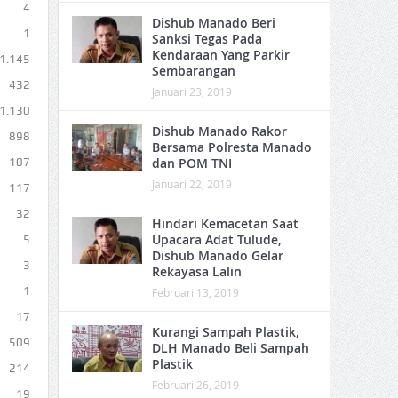
4
Dishub Manado Beri
1
Sanksi Tegas Pada
Kendaraan Yang Parkir
1.145
Sembarangan
432
Januari 23, 2019
1.130
Dishub Manado Rakor
898
Bersama Polresta Manado
dan POM TNI
107
Januari 22, 2019
117
32
Hindari Kemacetan Saat
Upacara Adat Tulude,
5
Dishub Manado Gelar
3
Rekayasa Lalin
1
Februari 13, 2019
17
Kurangi Sampah Plastik,
509
DLH Manado Beli Sampah
Plastik
214
Februari 26, 2019
19