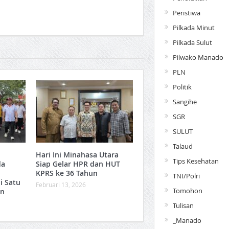
Peristiwa
Pilkada Minut
Pilkada Sulut
Pilwako Manado
PLN
Politik
Sangihe
SGR
SULUT
Talaud
Hari Ini Minahasa Utara
Tips Kesehatan
da
Siap Gelar HPR dan HUT
KPRS ke 36 Tahun ‎
TNI/Polri
i Satu
Februari 13, 2026
Tomohon
an
Tulisan
_Manado