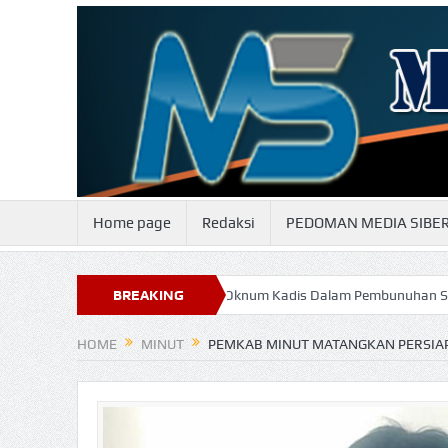
Home page
Redaksi
PEDOMAN MEDIA SIBE
ggo
Keterlibatan Oknum Kadis Dalam Pembunuhan Steven Indi Sege
BREAKING
NEWS
HOME
MINUT
PEMKAB MINUT MATANGKAN PERSIA