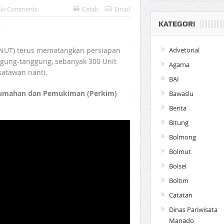
No Comments
Cetak
Email
KATEGORI
Advetorial
NUT) terus mematangkan persiapan
ggung-tanggung, sebanyak 300 Unit
Agama
atawan nanti.
BAI
Perumahan dan Pemukiman (Perkim)
Bawaslu
Berita
Bitung
Bolmong
Bolmut
Bolsel
Boltim
Catatan
Dinas Pariwisata
Manado