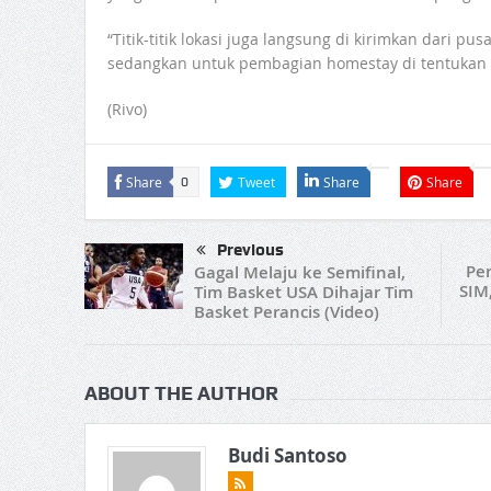
“Titik-titik lokasi juga langsung di kirimkan dari p
sedangkan untuk pembagian homestay di tentukan o
(Rivo)
Share
Tweet
Share
Share
0
Previous
Pe
Gagal Melaju ke Semifinal,
SIM,
Tim Basket USA Dihajar Tim
Basket Perancis (Video)
ABOUT THE AUTHOR
Budi Santoso