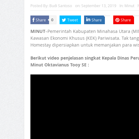
Posted By:
Budi Santoso
on:
September 13, 2019
In:
Minut
Share
Tweet
Share
Share
0
MINUT
–Pemerintah Kabupaten Minahasa Utara (MI
Kawasan Ekonomi Khusus (KEK) Pariwisata. Tak tan
Homestay dipersiapkan untuk memanjakan para wis
Berikut video penjelasan singkat Kepala Dinas 
Minut Oktavianus Tooy SE :