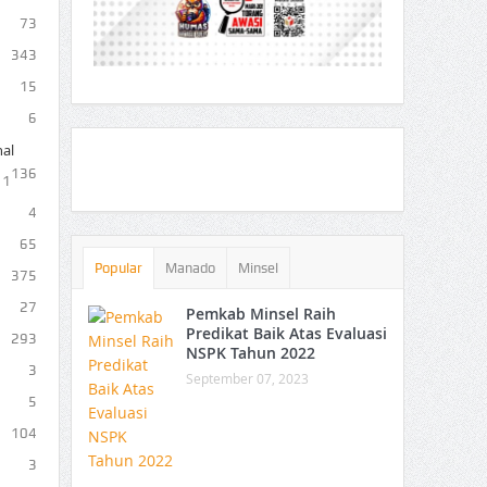
73
343
15
6
al
136
1
4
65
Popular
Manado
Minsel
375
27
Pemkab Minsel Raih
Predikat Baik Atas Evaluasi
293
NSPK Tahun 2022
3
September 07, 2023
5
104
3