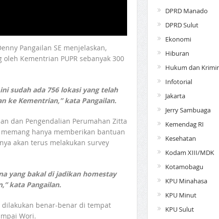
DPRD Manado
DPRD Sulut
Ekonomi
enny Pangailan SE menjelaskan,
Hiburan
g oleh Kementrian PUPR sebanyak 300
Hukum dan Krimin
Infotorial
ini sudah ada 756 lokasi yang telah
Jakarta
an ke Kementrian,” kata Pangailan.
Jerry Sambuaga
an dan Pengendalian Perumahan Zitta
Kemendag RI
ri memang hanya memberikan bantuan
Kesehatan
knya akan terus melakukan survey
Kodam XIII/MDK
Kotamobagu
a yang bakal di jadikan homestay
KPU Minahasa
,” kata Pangailan.
KPU Minut
 dilakukan benar-benar di tempat
KPU Sulut
ampai Wori.