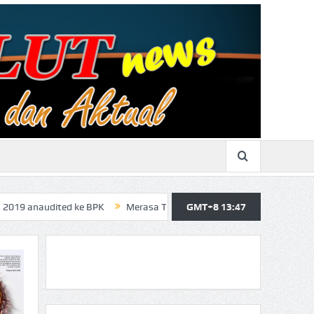
ed ke BPK
Merasa Terpangil, GMBI Wilter Sulut Siap Perjuangkan H
GMT+8 13:47