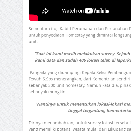
Sementara itu, Kabid Perumahan dan Pertanahan D
untuk penyediaan Homestay yang dimintai langsun
unit.
“Saat ini kami masih melakukan survey. Sejauh 
kami data dan sudah 406 lokasi telah di lapork
Pangaila yang didampingi Kepala Seksi Pembangun
Tewuh S.Sos menerangkan, dari Kementrian sendi
sebanyak 300 unit homestay. Namun kata dia, piha
sebanyak mungkin.
“Nantinya untuk menentukan lokasi-lokasi man
tinggal tergantung kementerian
Dirinya menambahkan, untuk survey lokasi tersebut
yang memiliki potensi wisata mulai dari Likupang s