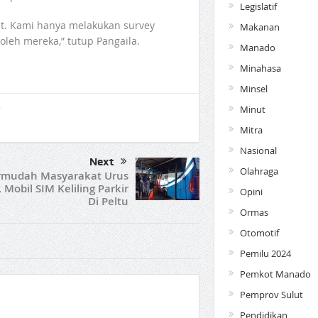
Legislatif
usat. Kami hanya melakukan survey
Makanan
leh mereka,” tutup Pangaila.
Manado
Minahasa
Minsel
Minut
Mitra
Nasional
Next
Olahraga
rmudah Masyarakat Urus
 Mobil SIM Keliling Parkir
Opini
Di Peltu
Ormas
Otomotif
Pemilu 2024
Pemkot Manado
Pemprov Sulut
Pendidikan