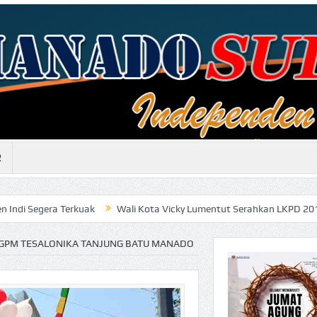
R
rkuak
Wali Kota Vicky Lumentut Serahkan LKPD 2019 anaudited ke
KGPM TESALONIKA TANJUNG BATU MANADO