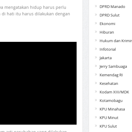
DPRD Manado
a mengatakan hidup harus perlu
di hati itu harus dilakukan dengan
DPRD Sulut
Ekonomi
Hiburan
Hukum dan Krimin
Infotorial
Jakarta
Jerry Sambuaga
Kemendag RI
Kesehatan
Kodam XIII/MDK
Kotamobagu
KPU Minahasa
KPU Minut
KPU Sulut
am arti perubahan yang dilakukan