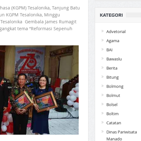
hasa (KGPM) Tesalonika, Tanjung Batu
un KGPM Tesalonika, Minggu
KATEGORI
g Tesalonika Gembala James Rumagit
ngangkat tema “Reformasi Sepenuh
Advetorial
Agama
BAI
Bawaslu
Berita
Bitung
Bolmong
Bolmut
Bolsel
Boltim
Catatan
Dinas Pariwisata
Manado