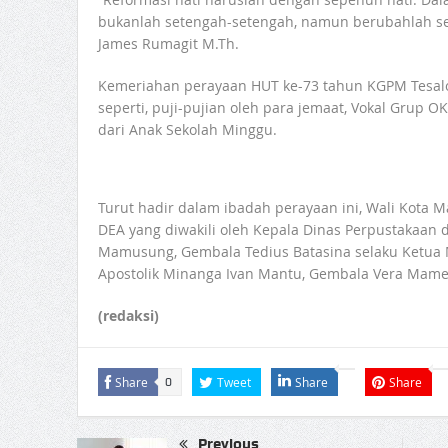
bukanlah setengah-setengah, namun berubahlah se
James Rumagit M.Th.
Kemeriahan perayaan HUT ke-73 tahun KGPM Tesalon
seperti, puji-pujian oleh para jemaat, Vokal Grup O
dari Anak Sekolah Minggu.
Turut hadir dalam ibadah perayaan ini, Wali Kota 
DEA yang diwakili oleh Kepala Dinas Perpustakaan 
Mamusung, Gembala Tedius Batasina selaku Ketua M
Apostolik Minanga Ivan Mantu, Gembala Vera Mames
(redaksi)
Share
Tweet
Share
Share
0
Previous