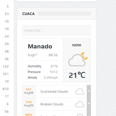
5
CUACA
53
10
10
24
29
Manado
NOW
48
Aug07
09:32
36
Humidity
87%
122
Pressure
1012
21℃
161
Winds
2.09mph
10
870
SAT
Scattered Clouds
Aug08
17
SUN
Broken Clouds
6
Aug09
56
MON