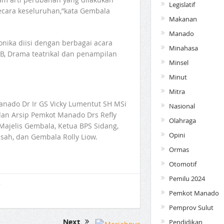
Legislatif
cara keseluruhan,”kata Gembala
Makanan
Manado
ika diisi dengan berbagai acara
Minahasa
KB, Drama teatrikal dan penampilan
Minsel
Minut
Mitra
Manado Dr Ir GS Vicky Lumentut SH MSi
Nasional
dan Arsip Pemkot Manado Drs Refly
Olahraga
ajelis Gembala, Ketua BPS Sidang,
Opini
ah, dan Gembala Rolly Liow.
Ormas
Otomotif
Pemilu 2024
Pemkot Manado
Pemprov Sulut
Next
Pendidikan