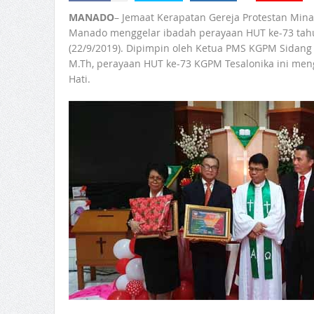
MANADO
– Jemaat Kerapatan Gereja Protestan Mina
Manado menggelar ibadah perayaan HUT ke-73 tah
(22/9/2019). Dipimpin oleh Ketua PMS KGPM Sidan
M.Th, perayaan HUT ke-73 KGPM Tesalonika ini me
Hati.