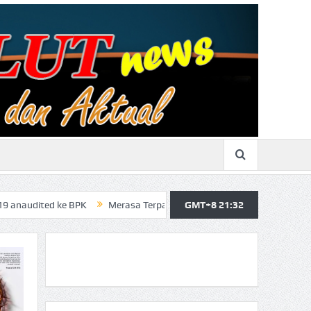
 BPK
Merasa Terpangil, GMBI Wilter Sulut Siap Perjuangkan Hak Ma
GMT+8 21:32