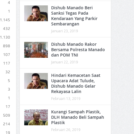
4
Dishub Manado Beri
1
Sanksi Tegas Pada
Kendaraan Yang Parkir
1.145
Sembarangan
432
Januari 23, 2019
1.130
Dishub Manado Rakor
898
Bersama Polresta Manado
dan POM TNI
107
Januari 22, 2019
117
32
Hindari Kemacetan Saat
Upacara Adat Tulude,
5
Dishub Manado Gelar
3
Rekayasa Lalin
1
Februari 13, 2019
17
Kurangi Sampah Plastik,
509
DLH Manado Beli Sampah
Plastik
214
Februari 26, 2019
19