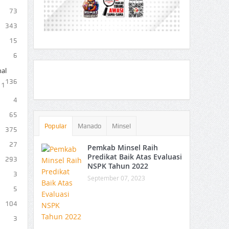
73
343
15
6
al
136
1
4
65
Popular
Manado
Minsel
375
27
Pemkab Minsel Raih
Predikat Baik Atas Evaluasi
293
NSPK Tahun 2022
3
September 07, 2023
5
104
3