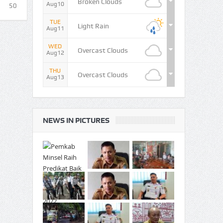
Broken Clouds
Aug10
50
TUE
Light Rain
Aug11
WED
Overcast Clouds
Aug12
THU
Overcast Clouds
Aug13
NEWS IN PICTURES