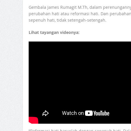
Gembala James Rumagit M.Th, dalam perenunganny
perubahan hati atau reformasi hati. Dan perubahan 
sepenuh hati, tidak setengah-setengah.
Lihat tayangan videonya:
“Reformasi hati haruslah dengan sepenuh hati. Dal