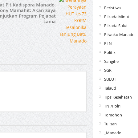
at Plt Kadispora Manado.
Peristiwa
Tony Mamahit: Akan Saya
njutkan Program Pejabat
Pilkada Minut
Lama
Pilkada Sulut
Pilwako Manado
PLN
Politik
Sangihe
SGR
SULUT
Talaud
Tips Kesehatan
TNI/Polri
Tomohon
Tulisan
_Manado