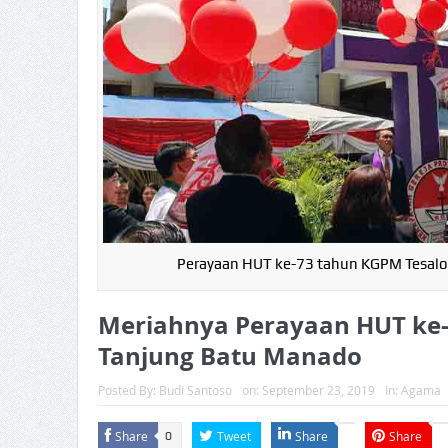
Perayaan HUT ke-73 tahun KGPM Tesalo
Meriahnya Perayaan HUT ke-
Tanjung Batu Manado
Posted By:
Budi Santoso
on:
September 23, 2019
In:
Agama
Share
Tweet
Share
Share
0