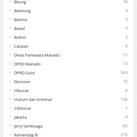
Bitung
16
Bolmong
3
Bolmut
3
Bolsel
2
Boltim
5
Catatan
6
Dinas Pariwisata Manado
11
DPRD Manado
73
DPRD Sulut
343
Ekonomi
15
Hiburan
6
Hukum dan Kriminal
136
Infotorial
1
Jakarta
4
Jerry Sambuaga
65
Kemendag RI
375