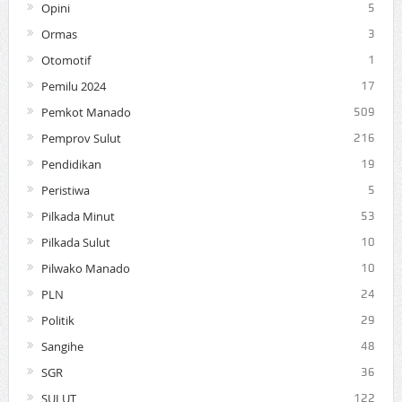
Opini
5
Ormas
3
Otomotif
1
Pemilu 2024
17
Pemkot Manado
509
Pemprov Sulut
216
Pendidikan
19
Peristiwa
5
Pilkada Minut
53
Pilkada Sulut
10
Pilwako Manado
10
PLN
24
Politik
29
Sangihe
48
SGR
36
SULUT
122