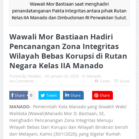
Wawali Mor Bastiaan saat menghadiri
penandatanganan Pakta Integritas antara pihak Rutan
Kelas IIA Manado dan Ombudsman RI Perwakilan Sulut.
Wawali Mor Bastiaan Hadiri
Pencanangan Zona Integritas
Wilayah Bebas Korupsi di Rutan
Negara Kelas IIA Manado
Posted By:
Redaksi
on:
Januari 30, 2020
In:
Manado
No Comments
Cetak
Email
Share
Tweet
Share
Share
0
MANADO
– Pemerintah Kota Manado yang diwakili Wakil
Walikota (Wawali)Manado Mor D. Bastiaan, SE,
menghadiri Pencanangan Zona Integritas Menuju
Wilayah Bebas Dari Korupsi dan Wilayah Birokrasi bersih
dan Melayani, Kamis (30/1/2020), yang digelar Rumah