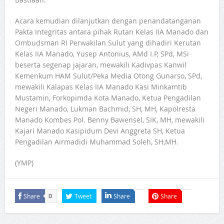
Acara kemudian dilanjutkan dengan penandatanganan
Pakta Integritas antara pihak Rutan Kelas IIA Manado dan
Ombudsman RI Perwakilan Sulut yang dihadiri Kerutan
Kelas IIA Manado, Yusep Antonius, AMd I.P, SPd, MSi
beserta segenap jajaran, mewakili Kadivpas Kanwil
Kemenkum HAM Sulut/Peka Media Otong Gunarso, SPd,
mewakili Kalapas Kelas IIA Manado Kasi Minkamtib
Mustamin, Forkopimda Kota Manado, Ketua Pengadilan
Negeri Manado, Lukman Bachmid, SH, MH, Kapolresta
Manado Kombes Pol. Benny Bawensel, SIK, MH, mewakili
Kajari Manado Kasipidum Devi Anggreta SH, Ketua
Pengadilan Airmadidi Muhammad Soleh, SH,MH.
(YMP)
Share
Tweet
Share
Share
0