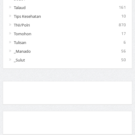
Talaud
161
Tips Kesehatan
10
TNI/Polri
870
Tomohon
17
Tulisan
6
_Manado
56
_Sulut
50