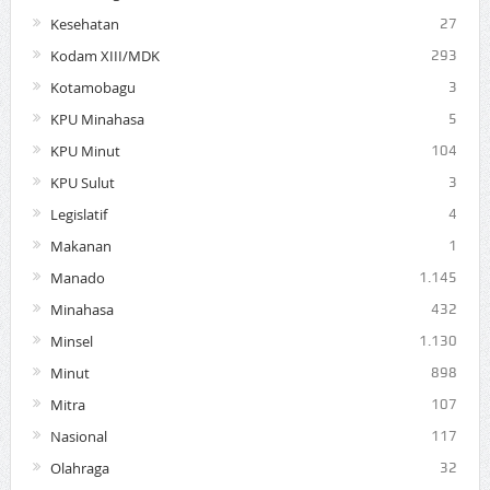
Kesehatan
27
Kodam XIII/MDK
293
Kotamobagu
3
KPU Minahasa
5
KPU Minut
104
KPU Sulut
3
Legislatif
4
Makanan
1
Manado
1.145
Minahasa
432
Minsel
1.130
Minut
898
Mitra
107
Nasional
117
Olahraga
32