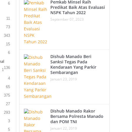
Pemkab Minsel Raih
6
Predikat Baik Atas Evaluasi
NSPK Tahun 2022
11
September 07, 2023
73
343
15
6
Dishub Manado Beri
al
Sanksi Tegas Pada
Kendaraan Yang Parkir
136
1
Sembarangan
4
Januari 23, 2019
65
375
27
Dishub Manado Rakor
293
Bersama Polresta Manado
3
dan POM TNI
Januari 22, 2019
5