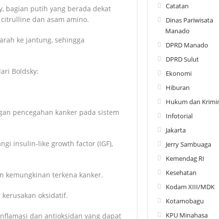
Catatan
, bagian putih yang berada dekat
itrulline dan asam amino.
Dinas Pariwisata
Manado
arah ke jantung, sehingga
DPRD Manado
DPRD Sulut
ari Boldsky:
Ekonomi
Hiburan
Hukum dan Krimin
gan pencegahan kanker pada sistem
Infotorial
Jakarta
 insulin-like growth factor (IGF),
Jerry Sambuaga
Kemendag RI
Kesehatan
kan kemungkinan terkena kanker.
Kodam XIII/MDK
kerusakan oksidatif.
Kotamobagu
KPU Minahasa
nflamasi dan antioksidan yang dapat