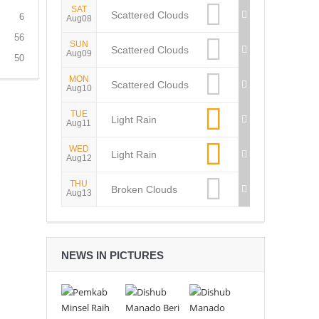
SAT
Scattered Clouds
6
Aug08
56
SUN
Scattered Clouds
Aug09
50
MON
Scattered Clouds
Aug10
TUE
Light Rain
Aug11
WED
Light Rain
Aug12
THU
Broken Clouds
Aug13
NEWS IN PICTURES