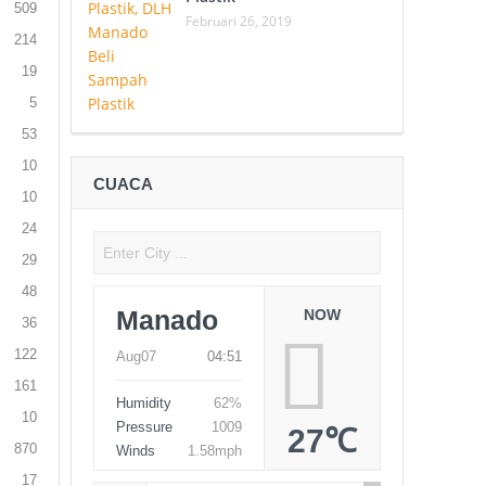
509
Februari 26, 2019
214
19
5
53
10
CUACA
10
24
29
48
Manado
NOW
36
122
Aug07
04:51
161
Humidity
62%
10
Pressure
1009
27℃
870
Winds
1.58mph
17