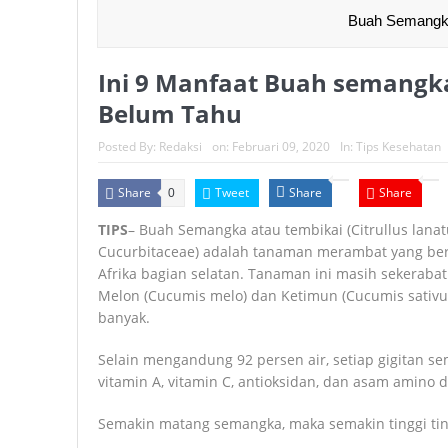
Buah Semang
Ini 9 Manfaat Buah semang
Belum Tahu
Posted By:
Redaksi
on:
Februari 09, 2020
In:
Tips Kesehatan
Share
Tweet
Share
Share
0
TIPS
– Buah Semangka atau tembikai (Citrullus lana
Cucurbitaceae) adalah tanaman merambat yang bera
Afrika bagian selatan. Tanaman ini masih sekerabat
Melon (Cucumis melo) dan Ketimun (Cucumis sativu
banyak.
Selain mengandung 92 persen air, setiap gigitan 
vitamin A, vitamin C, antioksidan, dan asam amino 
Semakin matang semangka, maka semakin tinggi ting