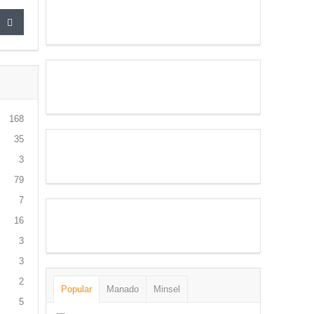
168
35
3
79
7
16
3
3
2
Popular
Manado
Minsel
5