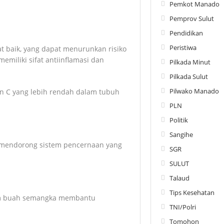
Pemkot Manado
Pemprov Sulut
Pendidikan
Peristiwa
 baik, yang dapat menurunkan risiko
miliki sifat antiinflamasi dan
Pilkada Minut
Pilkada Sulut
Pilwako Manado
in C yang lebih rendah dalam tubuh
PLN
Politik
Sangihe
mendorong sistem pencernaan yang
SGR
SULUT
Talaud
Tips Kesehatan
lam buah semangka membantu
TNI/Polri
Tomohon