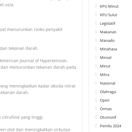
t usia.
KPU Minut
KPU Sulut
Legislatif
at menurunkan risiko penyakit
Makanan
Manado
t dan tekanan darah.
Minahasa
Minsel
American Journal of Hypertension,
Minut
 dan menurunkan tekanan darah pada
Mitra
Nasional
ang meningkatkan kadar oksida nitrat
Olahraga
tekanan darah.
Opini
Ormas
itrulline yang tinggi.
Otomotif
Pemilu 2024
ri otot dan meningkatkan sirkulasi