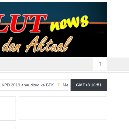
9 anaudited ke BPK
Merasa Terpangil, GMBI Wilter Sulut Siap Pe
GMT+8 16:51