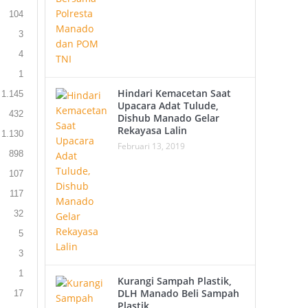
104
3
4
1
Hindari Kemacetan Saat
1.145
Upacara Adat Tulude,
432
Dishub Manado Gelar
Rekayasa Lalin
1.130
Februari 13, 2019
898
107
117
32
5
3
1
Kurangi Sampah Plastik,
DLH Manado Beli Sampah
17
Plastik