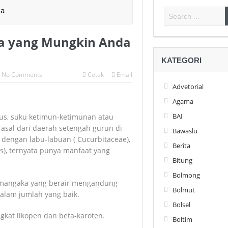
ka
ka yang Mungkin Anda
KATEGORI
No Comments
Cetak
Email
Advetorial
Agama
BAI
tus, suku ketimun-ketimunan atau
sal dari daerah setengah gurun di
Bawaslu
 dengan labu-labuan ( Cucurbitaceae),
Berita
s), ternyata punya manfaat yang
Bitung
Bolmong
semangaka yang berair mengandung
Bolmut
dalam jumlah yang baik.
Bolsel
kat likopen dan beta-karoten.
Boltim