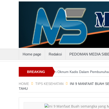
Home page
Redaksi
PEDOMAN MEDIA SIB
luttenggo
Keterlibatan Oknum Kadis Dalam Pembunuhan Steven In
BREAKING
NEWS
HOME
TIPS KESEHATAN
INI 9 MANFAAT BUAH 
TAHU