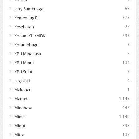
Jerry Sambuaga
65
Kemendag RI
375
Kesehatan
27
Kodam XIII/MDK
293
Kotamobagu
3
KPU Minahasa
5
KPU Minut
104
KPU Sulut
3
Legislatif
4
Makanan
1
Manado
1.145
Minahasa
432
Minsel
1.130
Minut
898
Mitra
107