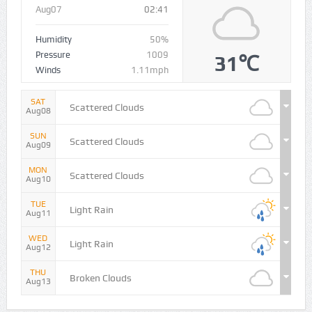
Aug07
02:41
Humidity
50%
Pressure
1009
31℃
Winds
1.11mph
SAT
Scattered Clouds
Aug08
SUN
Scattered Clouds
Aug09
MON
Scattered Clouds
Aug10
TUE
Light Rain
Aug11
WED
Light Rain
Aug12
THU
Broken Clouds
Aug13