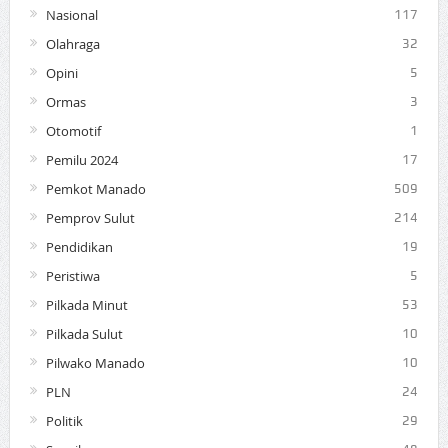
Nasional
117
Olahraga
32
Opini
5
Ormas
3
Otomotif
1
Pemilu 2024
17
Pemkot Manado
509
Pemprov Sulut
214
Pendidikan
19
Peristiwa
5
Pilkada Minut
53
Pilkada Sulut
10
Pilwako Manado
10
PLN
24
Politik
29