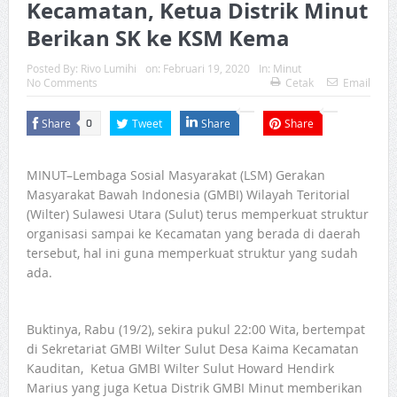
Kecamatan, Ketua Distrik Minut
Berikan SK ke KSM Kema
Posted By:
Rivo Lumihi
on:
Februari 19, 2020
In:
Minut
No Comments
Cetak
Email
Share
Tweet
Share
Share
0
MINUT–Lembaga Sosial Masyarakat (LSM) Gerakan
Masyarakat Bawah Indonesia (GMBI) Wilayah Teritorial
(Wilter) Sulawesi Utara (Sulut) terus memperkuat struktur
organisasi sampai ke Kecamatan yang berada di daerah
tersebut, hal ini guna memperkuat struktur yang sudah
ada.
Buktinya, Rabu (19/2), sekira pukul 22:00 Wita, bertempat
di Sekretariat GMBI Wilter Sulut Desa Kaima Kecamatan
Kauditan, Ketua GMBI Wilter Sulut Howard Hendirk
Marius yang juga Ketua Distrik GMBI Minut memberikan