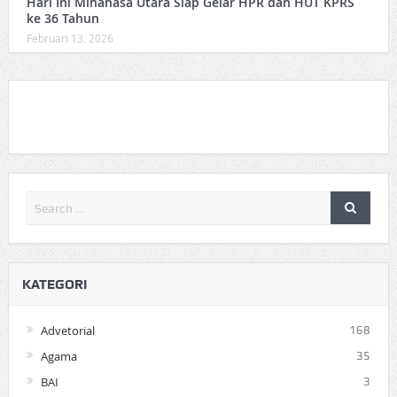
Hari Ini Minahasa Utara Siap Gelar HPR dan HUT KPRS
ke 36 Tahun ‎
Februari 13, 2026
KATEGORI
Advetorial
168
Agama
35
BAI
3