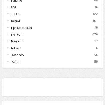
Sangihe
48
SGR
36
SULUT
122
Talaud
161
Tips Kesehatan
10
TNI/Polri
870
Tomohon
17
Tulisan
6
_Manado
56
_Sulut
50