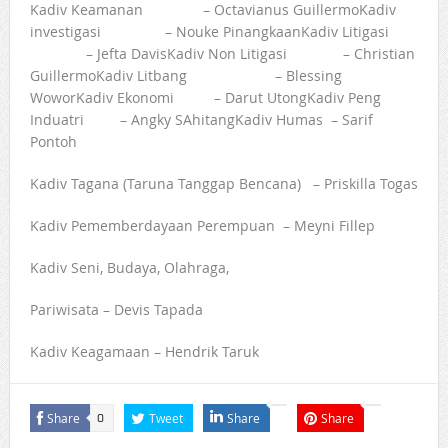
Kadiv Keamanan – Octavianus GuillermoKadiv
investigasi – Nouke PinangkaanKadiv Litigasi
– Jefta DavisKadiv Non Litigasi – Christian
GuillermoKadiv Litbang – Blessing
WoworKadiv Ekonomi – Darut UtongKadiv Peng
Induatri – Angky SAhitangKadiv Humas – Sarif
Pontoh
Kadiv Tagana (Taruna Tanggap Bencana) – Priskilla Togas
Kadiv Pememberdayaan Perempuan – Meyni Fillep
Kadiv Seni, Budaya, Olahraga,
Pariwisata – Devis Tapada
Kadiv Keagamaan – Hendrik Taruk
Share
Tweet
Share
Share
0