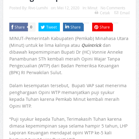
Posted By:
Rivo Lumihi
on:
Mei 12, 2020
In:
Minut
No Comments
Cetak
Email
Share
Tweet
Share
Share
0
MINUT–Pemerintah Kabupaten (Pemkab) Minahasa Utara
(Minut) untuk ke lima kalinya atau
Quintrick
dan
dibawah kepemimpinan Bupati Dr (HC) Vonnie Anneke
Panambunan STh kembali meraih Opini Wajar Tanpa
Pengecualian (WTP) dari Badan Pemeriksa Keuangan
(BPK) RI Perwakilan Sulut.
Dalam kesempatan tersebut, Bupati VAP saat menerima
penghargaan Opini WTP memanjatkan puji syukur
kepada Tuhan karena Pemkab Minut kembali meraih
Opini WTP.
“Puji syukur kepada Tuhan, Terimakasih Tuhan karena
dimasa kepemimpinan saya selama hampir 5 tahun, LHP
Laporan Keuangan mendapat opini WTP ke-5 kali