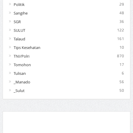
Politik
29
Sangihe
48
SGR
36
SULUT
122
Talaud
161
Tips Kesehatan
10
TNI/Polri
870
Tomohon
17
Tulisan
6
_Manado
56
_Sulut
50