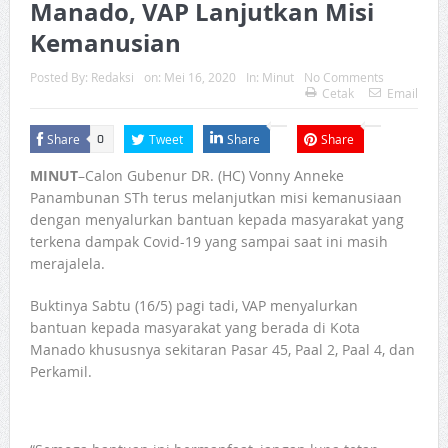
Manado, VAP Lanjutkan Misi
Kemanusian
Posted By:
Redaksi
on:
Mei 16, 2020
In:
Minut
No Comments
Cetak
Email
Share
Tweet
Share
Share
0
MINUT
–Calon Gubenur DR. (HC) Vonny Anneke
Panambunan STh terus melanjutkan misi kemanusiaan
dengan menyalurkan bantuan kepada masyarakat yang
terkena dampak Covid-19 yang sampai saat ini masih
merajalela.
Buktinya Sabtu (16/5) pagi tadi, VAP menyalurkan
bantuan kepada masyarakat yang berada di Kota
Manado khususnya sekitaran Pasar 45, Paal 2, Paal 4, dan
Perkamil.