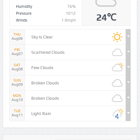
Humidity
76%
Pressure
1012
24℃
Winds
1.9mph
THU
Sky Is Clear
Aug06
FRI
Scattered Clouds
Aug07
SAT
Few Clouds
Aug08
SUN
Broken Clouds
Aug09
MON
Broken Clouds
Aug10
TUE
Light Rain
Aug11