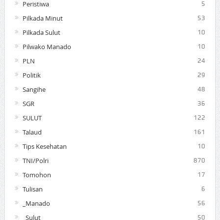
Peristiwa
5
Pilkada Minut
53
Pilkada Sulut
10
Pilwako Manado
10
PLN
24
Politik
29
Sangihe
48
SGR
36
SULUT
122
Talaud
161
Tips Kesehatan
10
TNI/Polri
870
Tomohon
17
Tulisan
6
_Manado
56
_Sulut
50