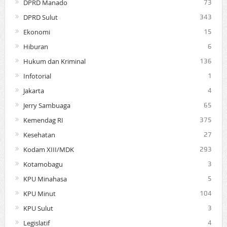
DPRD Manado
73
DPRD Sulut
343
Ekonomi
15
Hiburan
6
Hukum dan Kriminal
136
Infotorial
1
Jakarta
4
Jerry Sambuaga
65
Kemendag RI
375
Kesehatan
27
Kodam XIII/MDK
293
Kotamobagu
3
KPU Minahasa
5
KPU Minut
104
KPU Sulut
3
Legislatif
4