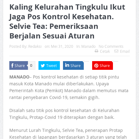
Kaling Kelurahan Tingkulu Ikut
Jaga Pos Kontrol Kesehatan.
Selvie Tea: Pemeriksaan
Berjalan Sesuai Aturan
Posted By:
Redaksi
on:
Mei 31, 2020
In:
Manado
No Comments
Cetak
Email
Share
Tweet
Share
Share
0
MANADO
– Pos kontrol kesehatan di setiap titik pintu
masuk Kota Manado mulai diberlakukan. Upaya
Pemerintah Kota (Pemkot) Manado dalam memutus mata
rantai penyebaran Covid-19, semakin gigih.
Disalah satu titik pos kontrol kesehatan di Kelurahan
Tingkulu, Protap-Covid 19 diterapkan dengan baik.
Menurut Lurah Tingkulu, Selvie Tea, penerapan Protap
Kesehatan di lapangan berdasarkan 3 aturan yang telah