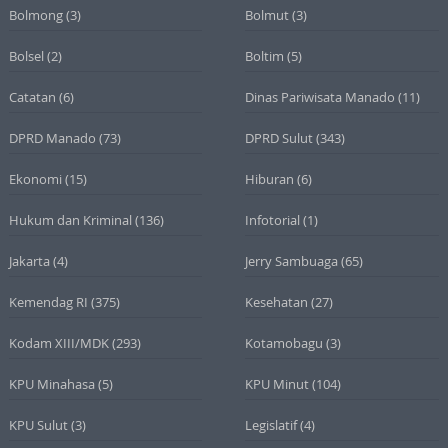
Bolmong
(3)
Bolmut
(3)
Bolsel
(2)
Boltim
(5)
Catatan
(6)
Dinas Pariwisata Manado
(11)
DPRD Manado
(73)
DPRD Sulut
(343)
Ekonomi
(15)
Hiburan
(6)
Hukum dan Kriminal
(136)
Infotorial
(1)
Jakarta
(4)
Jerry Sambuaga
(65)
Kemendag RI
(375)
Kesehatan
(27)
Kodam XIII/MDK
(293)
Kotamobagu
(3)
KPU Minahasa
(5)
KPU Minut
(104)
KPU Sulut
(3)
Legislatif
(4)