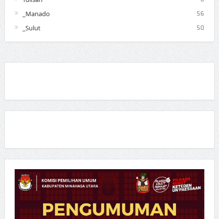
_Manado
56
_Sulut
50