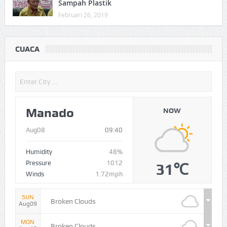
Sampah Plastik
Februari 26, 2019
CUACA
Manado
NOW
Aug08
09:40
Humidity
48%
Pressure
1012
31℃
Winds
1.72mph
SUN
Broken Clouds
Aug09
MON
Broken Clouds