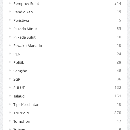
Pemprov Sulut
214
Pendidikan
19
Peristiwa
5
Pilkada Minut
53
Pilkada Sulut
10
Pilwako Manado
10
PLN
24
Politik
29
Sangihe
48
SGR
36
SULUT
122
Talaud
161
Tips Kesehatan
10
TNI/Polri
870
Tomohon
17
Tulisan
6