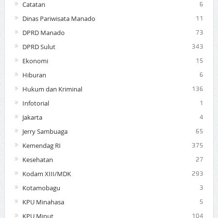
Catatan
6
Dinas Pariwisata Manado
11
DPRD Manado
73
DPRD Sulut
343
Ekonomi
15
Hiburan
6
Hukum dan Kriminal
136
Infotorial
1
Jakarta
4
Jerry Sambuaga
65
Kemendag RI
375
Kesehatan
27
Kodam XIII/MDK
293
Kotamobagu
3
KPU Minahasa
5
KPU Minut
104