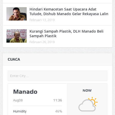
Hindari Kemacetan Saat Upacara Adat
Tulude, Dishub Manado Gelar Rekayasa Lalin
Februari 13, 2019
Kurangi Sampah Plastik, DLH Manado Beli
Sampah Plastik
Februari 26, 2019
CUACA
Manado
NOW
Aug08
11:36
Humidity
46%