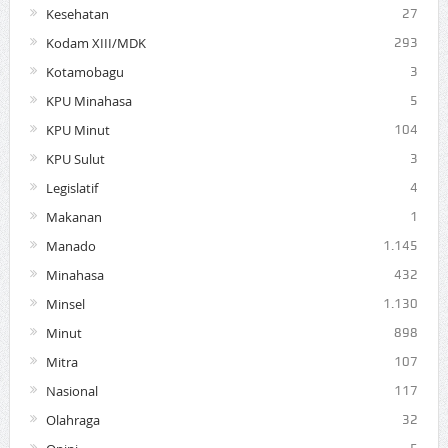
Kesehatan
27
Kodam XIII/MDK
293
Kotamobagu
3
KPU Minahasa
5
KPU Minut
104
KPU Sulut
3
Legislatif
4
Makanan
1
Manado
1.145
Minahasa
432
Minsel
1.130
Minut
898
Mitra
107
Nasional
117
Olahraga
32