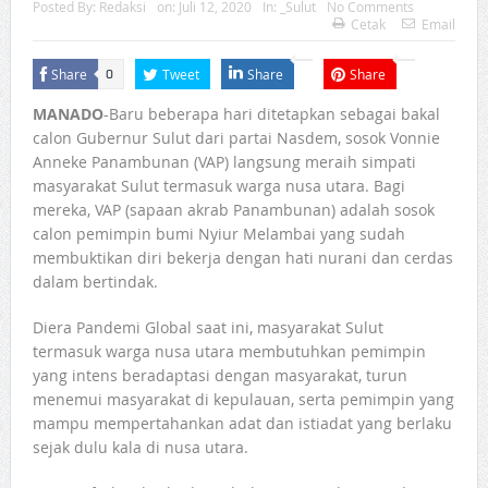
Posted By:
Redaksi
on:
Juli 12, 2020
In:
_Sulut
No Comments
Cetak
Email
Share
Tweet
Share
Share
0
MANADO
-Baru beberapa hari ditetapkan sebagai bakal
calon Gubernur Sulut dari partai Nasdem, sosok Vonnie
Anneke Panambunan (VAP) langsung meraih simpati
masyarakat Sulut termasuk warga nusa utara. Bagi
mereka, VAP (sapaan akrab Panambunan) adalah sosok
calon pemimpin bumi Nyiur Melambai yang sudah
membuktikan diri bekerja dengan hati nurani dan cerdas
dalam bertindak.
Diera Pandemi Global saat ini, masyarakat Sulut
termasuk warga nusa utara membutuhkan pemimpin
yang intens beradaptasi dengan masyarakat, turun
menemui masyarakat di kepulauan, serta pemimpin yang
mampu mempertahankan adat dan istiadat yang berlaku
sejak dulu kala di nusa utara.