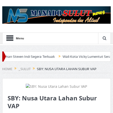
Menu
n Indi Segera Terkuak
Wali Kota Vicky Lumentut Serahkan LKPD 20
HOME
_SULUT
SBY: NUSA UTARA LAHAN SUBUR VAP
SBY: Nusa Utara Lahan Subur
VAP