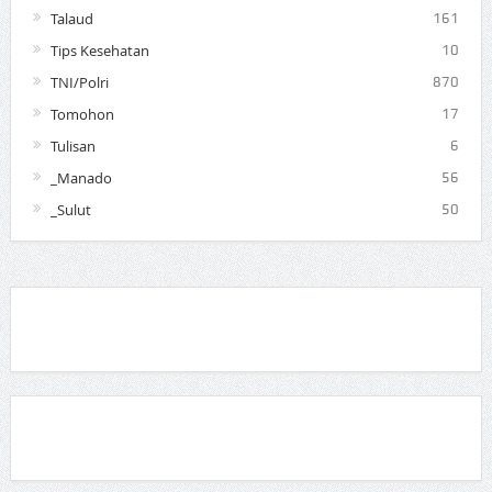
Talaud
161
Tips Kesehatan
10
TNI/Polri
870
Tomohon
17
Tulisan
6
_Manado
56
_Sulut
50