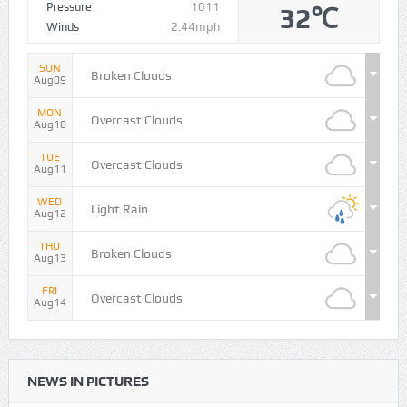
Pressure
1011
32℃
Winds
2.44mph
SUN
Broken Clouds
Aug09
MON
Overcast Clouds
Aug10
TUE
Overcast Clouds
Aug11
WED
Light Rain
Aug12
THU
Broken Clouds
Aug13
FRI
Overcast Clouds
Aug14
NEWS IN PICTURES