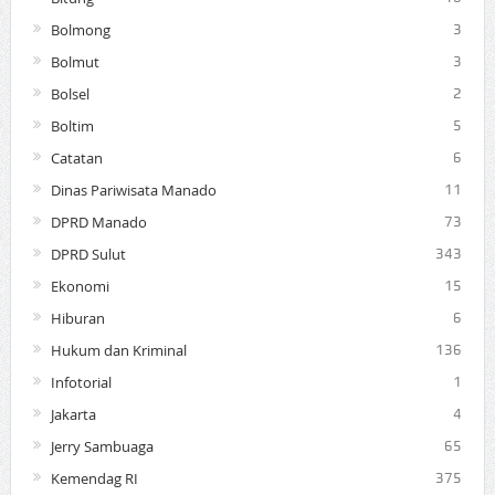
Bolmong
3
Bolmut
3
Bolsel
2
Boltim
5
Catatan
6
Dinas Pariwisata Manado
11
DPRD Manado
73
DPRD Sulut
343
Ekonomi
15
Hiburan
6
Hukum dan Kriminal
136
Infotorial
1
Jakarta
4
Jerry Sambuaga
65
Kemendag RI
375