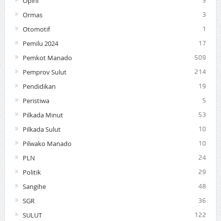
Opini
5
Ormas
3
Otomotif
1
Pemilu 2024
17
Pemkot Manado
509
Pemprov Sulut
214
Pendidikan
19
Peristiwa
5
Pilkada Minut
53
Pilkada Sulut
10
Pilwako Manado
10
PLN
24
Politik
29
Sangihe
48
SGR
36
SULUT
122