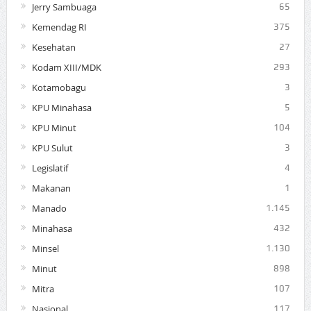
Jerry Sambuaga
65
Kemendag RI
375
Kesehatan
27
Kodam XIII/MDK
293
Kotamobagu
3
KPU Minahasa
5
KPU Minut
104
KPU Sulut
3
Legislatif
4
Makanan
1
Manado
1.145
Minahasa
432
Minsel
1.130
Minut
898
Mitra
107
Nasional
117