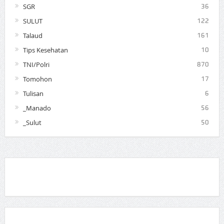
SGR
36
SULUT
122
Talaud
161
Tips Kesehatan
10
TNI/Polri
870
Tomohon
17
Tulisan
6
_Manado
56
_Sulut
50