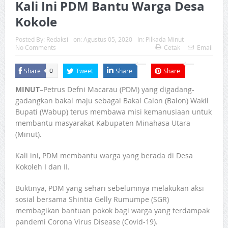
Kali Ini PDM Bantu Warga Desa
Kokole
Posted By:
Redaksi
on:
Agustus 05, 2020
In:
Pilkada Minut
No Comments
Cetak
Email
Share
Tweet
Share
Share
0
MINUT
–Petrus Defni Macarau (PDM) yang digadang-
gadangkan bakal maju sebagai Bakal Calon (Balon) Wakil
Bupati (Wabup) terus membawa misi kemanusiaan untuk
membantu masyarakat Kabupaten Minahasa Utara
(Minut).
Kali ini, PDM membantu warga yang berada di Desa
Kokoleh I dan II.
Buktinya, PDM yang sehari sebelumnya melakukan aksi
sosial bersama Shintia Gelly Rumumpe (SGR)
membagikan bantuan pokok bagi warga yang terdampak
pandemi Corona Virus Disease (Covid-19).