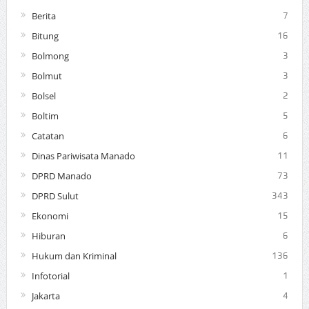
Berita
7
Bitung
16
Bolmong
3
Bolmut
3
Bolsel
2
Boltim
5
Catatan
6
Dinas Pariwisata Manado
11
DPRD Manado
73
DPRD Sulut
343
Ekonomi
15
Hiburan
6
Hukum dan Kriminal
136
Infotorial
1
Jakarta
4