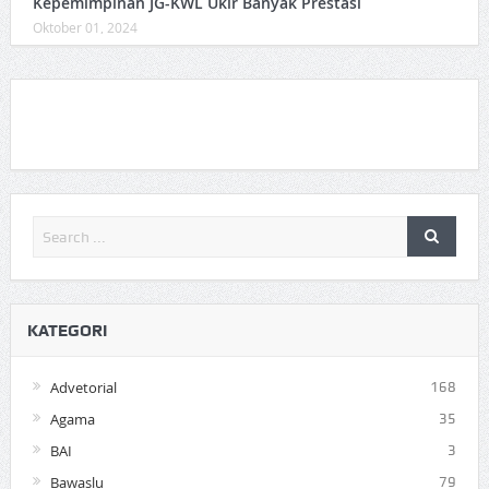
Kepemimpinan JG-KWL Ukir Banyak Prestasi
Oktober 01, 2024
KATEGORI
Advetorial
168
Agama
35
BAI
3
Bawaslu
79