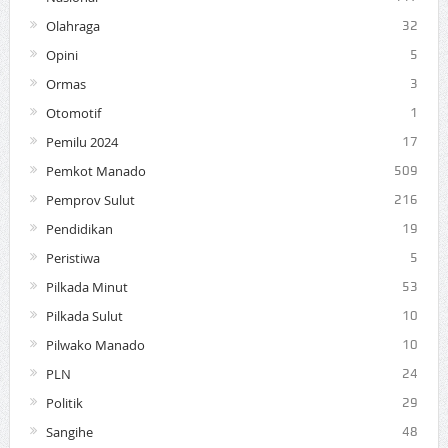
Olahraga
32
Opini
5
Ormas
3
Otomotif
1
Pemilu 2024
17
Pemkot Manado
509
Pemprov Sulut
216
Pendidikan
19
Peristiwa
5
Pilkada Minut
53
Pilkada Sulut
10
Pilwako Manado
10
PLN
24
Politik
29
Sangihe
48