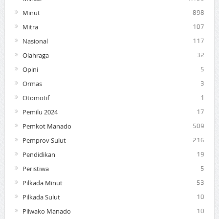
Minut
898
Mitra
107
Nasional
117
Olahraga
32
Opini
5
Ormas
3
Otomotif
1
Pemilu 2024
17
Pemkot Manado
509
Pemprov Sulut
216
Pendidikan
19
Peristiwa
5
Pilkada Minut
53
Pilkada Sulut
10
Pilwako Manado
10