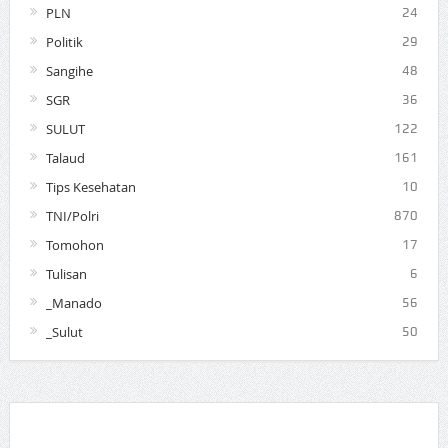
PLN
24
Politik
29
Sangihe
48
SGR
36
SULUT
122
Talaud
161
Tips Kesehatan
10
TNI/Polri
870
Tomohon
17
Tulisan
6
_Manado
56
_Sulut
50