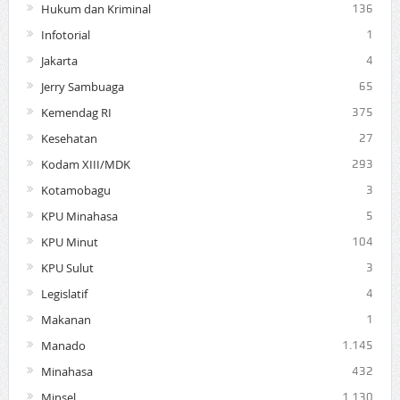
Hukum dan Kriminal
136
Infotorial
1
Jakarta
4
Jerry Sambuaga
65
Kemendag RI
375
Kesehatan
27
Kodam XIII/MDK
293
Kotamobagu
3
KPU Minahasa
5
KPU Minut
104
KPU Sulut
3
Legislatif
4
Makanan
1
Manado
1.145
Minahasa
432
Minsel
1.130