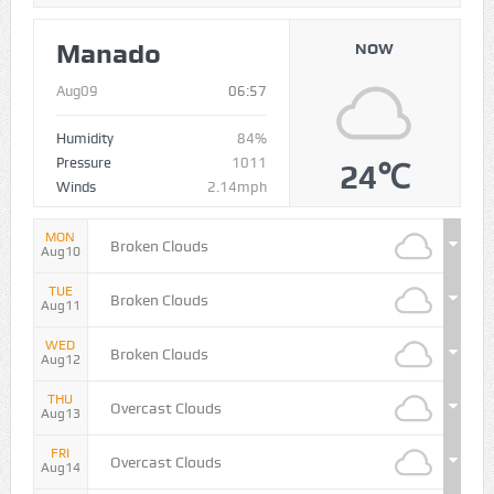
Manado
NOW
Aug09
06:57
Humidity
84%
Pressure
1011
24℃
Winds
2.14mph
MON
Broken Clouds
Aug10
TUE
Broken Clouds
Aug11
WED
Broken Clouds
Aug12
THU
Overcast Clouds
Aug13
FRI
Overcast Clouds
Aug14