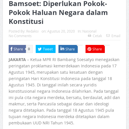
Bamsoet: Diperlukan Pokok-
Pokok Haluan Negara dalam
Konstitusi
Posted By:
Redaksi
on:
Agustus 20, 2020
In:
Nasional
No Comments
Cetak
Email
Share
Tweet
Share
Share
0
JAKARTA
– Ketua MPR RI Bambang Soesatyo menegaskan
peringatan proklamasi kemerdekaan Indonesia pada 17
Agustus 1945, merupakan satu kesatuan dengan
peringatan Hari Konstitusi Indonesia pada tanggal 18
Agustus 1945. Di tanggal inilah secara yuridis
konstitusional negara Indonesia dilahirkan. Pada tanggal
ini pula cita negara merdeka, bersatu, berdaulat, adil dan
makmur, serta Pancasila sebagai dasar dan ideologi
negara ditetapkan. Pada tanggal 18 Agustus 1945 pula
tujuan negara Indonesia merdeka ditetapkan dalam
pembukaan UUD NRI Tahun 1945.