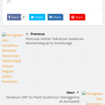
(*)
Share
Tweet
Share
Share
0
Previous
Pemuda GMIM Talkshow Hadirkan
Wamendag Jerry Sambuaga
Next
Teriakan VAP So Pasti Gubernur Menggema
di Airmadidi