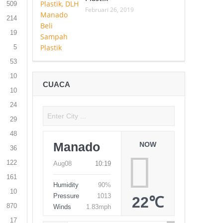
509
Februari 26, 2019
214
19
5
53
10
CUACA
10
24
29
48
Manado
NOW
36
122
Aug08
10:19
161
Humidity
90%
10
Pressure
1013
22℃
870
Winds
1.83mph
17