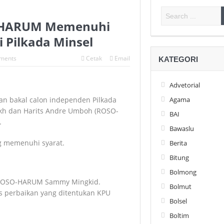
O-HARUM Memenuhi
i Pilkada Minsel
ments
Cetak
Email
KATEGORI
Advetorial
gan bakal calon independen Pilkada
Agama
akh dan Harits Andre Umboh (ROSO-
BAI
.
Bawaslu
ng memenuhi syarat.
Berita
Bitung
Bolmong
 ROSO-HARUM Sammy Mingkid.
Bolmut
s perbaikan yang ditentukan KPU
Bolsel
Boltim