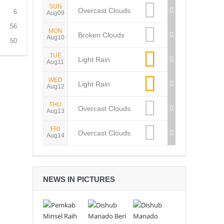
SUN
Overcast Clouds
6
Aug09
56
MON
Broken Clouds
Aug10
50
TUE
Light Rain
Aug11
WED
Light Rain
Aug12
THU
Overcast Clouds
Aug13
FRI
Overcast Clouds
Aug14
NEWS IN PICTURES