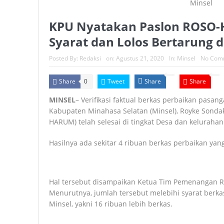
KPU Nyatakan Paslon ROS
Syarat dan Lolos Bertarung d
Posted By:
Redaksi
on:
Agustus 21, 2020
In:
Minsel
No Com
Share
Tweet
Share
Share
0
MINSEL
– Verifikasi faktual berkas perbaikan pasan
Kabupaten Minahasa Selatan (Minsel), Royke Sond
HARUM) telah selesai di tingkat Desa dan kelurahan
Hasilnya ada sekitar 4 ribuan berkas perbaikan ya
Hal tersebut disampaikan Ketua Tim Pemenangan
Menurutnya, jumlah tersebut melebihi syarat berka
Minsel, yakni 16 ribuan lebih berkas.