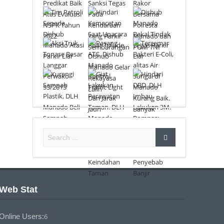
Web Stat
Online Users:
6