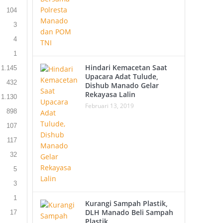
104
3
4
1
Hindari Kemacetan Saat
1.145
Upacara Adat Tulude,
432
Dishub Manado Gelar
Rekayasa Lalin
1.130
Februari 13, 2019
898
107
117
32
5
3
1
Kurangi Sampah Plastik,
DLH Manado Beli Sampah
17
Plastik