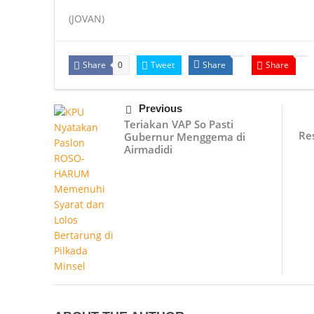
(JOVAN)
Share
Tweet
Share
Share
0
Previous
Teriakan VAP So Pasti
Re
Gubernur Menggema di
Airmadidi