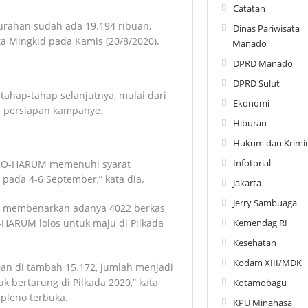
Catatan
lurahan sudah ada 19.194 ribuan,
Dinas Pariwisata
ta Mingkid pada Kamis (20/8/2020).
Manado
DPRD Manado
DPRD Sulut
tahap-tahap selanjutnya, mulai dari
Ekonomi
a persiapan kampanye.
Hiburan
Hukum dan Krimin
Infotorial
ROSO-HARUM memenuhi syarat
 pada 4-6 September,” kata dia.
Jakarta
Jerry Sambuaga
a membenarkan adanya 4022 berkas
HARUM lolos untuk maju di Pilkada
Kemendag RI
Kesehatan
Kodam XIII/MDK
Dan di tambah 15.172, jumlah menjadi
k bertarung di Pilkada 2020,” kata
Kotamobagu
leno terbuka.
KPU Minahasa