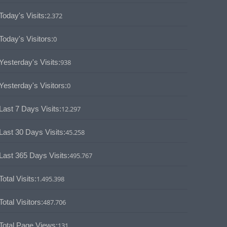
Today's Visits:
2.372
Today's Visitors:
0
Yesterday's Visits:
938
Yesterday's Visitors:
0
Last 7 Days Visits:
12.297
Last 30 Days Visits:
45.258
Last 365 Days Visits:
495.767
Total Visits:
1.495.398
Total Visitors:
487.706
Total Page Views:
131