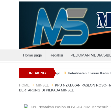
Home page
Redaksi
PEDOMAN MEDIA SIB
al Gandeng PLN Suluttenggo
BREAKING
Keterlibatan Oknum Kadis Dalam Pem
NEWS
HOME
MINSEL
KPU NYATAKAN PASLON ROSO-H
BERTARUNG DI PILKADA MINSEL