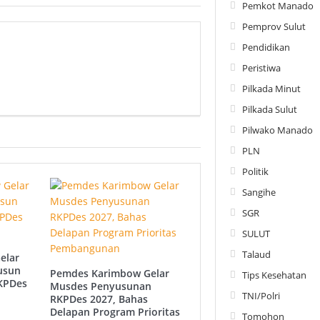
Pemkot Manado
Pemprov Sulut
Pendidikan
Peristiwa
Pilkada Minut
Pilkada Sulut
Pilwako Manado
PLN
Politik
Sangihe
SGR
SULUT
Talaud
elar
usun
Pemdes Karimbow Gelar
Tips Kesehatan
RKPDes
Musdes Penyusunan
TNI/Polri
RKPDes 2027, Bahas
Delapan Program Prioritas
Tomohon