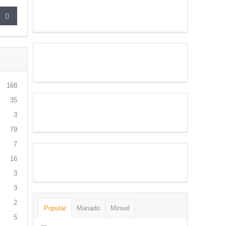
168
35
3
79
7
16
3
3
2
Popular
Manado
Minsel
5