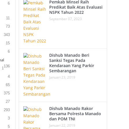
Pemkab Minsel Raih
6
Predikat Baik Atas Evaluasi
NSPK Tahun 2022
11
September 07, 2023
73
343
15
6
Dishub Manado Beri
al
Sanksi Tegas Pada
Kendaraan Yang Parkir
136
1
Sembarangan
4
Januari 23, 2019
65
375
27
Dishub Manado Rakor
293
Bersama Polresta Manado
3
dan POM TNI
Januari 22, 2019
5