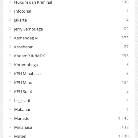
Hukum dan Kriminal
136
Infotorial
1
Jakarta
4
Jerry Sambuaga
65
Kemendag RI
375
Kesehatan
27
Kodam XIII/MDK
293
Kotamobagu
3
KPU Minahasa
5
KPU Minut
104
KPU Sulut
3
Legislatif
4
Makanan
1
Manado
1.145
Minahasa
432
Minsel
1.130