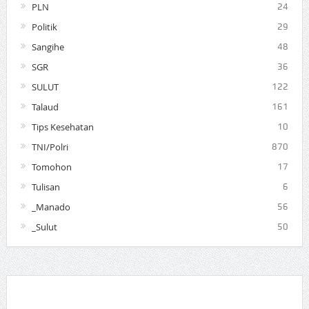
PLN
24
Politik
29
Sangihe
48
SGR
36
SULUT
122
Talaud
161
Tips Kesehatan
10
TNI/Polri
870
Tomohon
17
Tulisan
6
_Manado
56
_Sulut
50