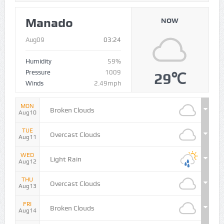
Manado
NOW
Aug09
03:24
Humidity
59%
Pressure
1009
29℃
Winds
2.49mph
MON
Broken Clouds
Aug10
TUE
Overcast Clouds
Aug11
WED
Light Rain
Aug12
THU
Overcast Clouds
Aug13
FRI
Broken Clouds
Aug14