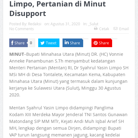
Limpo, Pertanian di Minut
Disupport
Posted By:
Redaksi
on:
Agustus 31, 2020
In:
_Sulut
No Comments
Cetak
Email
Share
Tweet
Share
Share
0
MINUT
–Bupati Minahasa Utara (Minut) DR. (HC) Vonnie
Anneke Panambunan S.Th menyambut kedatangan
Menteri Pertanian (Mentan) RI, Dr Syahrul Yasin Limpo SH
MSi MH di Desa Tontalete, Kecamatan Kema, Kabupaten
Minahasa Utara (Minut) yang termasuk dalam kunjungan
kerjanya ke Sulawesi Utara (Sulut), Minggu 30 Agustus
2020.
Mentan Syahrul Yasin Limpo didampingi Panglima
Kodam XIII Merdeka Mayor Jenderal TNI Santos Gunawan
Matondang SIP MM MTr, Kejati Andi Muh Iqbal Arief SH
MH, lengkap dengan semua Dirjen, didampingi Bupati
VAP turun langsung memanen jagung, kacang kedelai