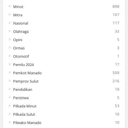
Minut
898
Mitra
107
Nasional
117
Olahraga
32
Opini
5
Ormas
3
Otomotif
1
Pemilu 2024
17
Pemkot Manado
509
Pemprov Sulut
216
Pendidikan
19
Peristiwa
5
Pilkada Minut
53
Pilkada Sulut
10
Pilwako Manado
10