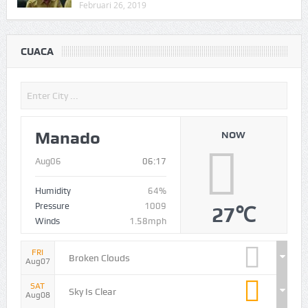
Februari 26, 2019
CUACA
Manado
NOW
Aug06
06:17
Humidity
64%
Pressure
1009
27℃
Winds
1.58mph
FRI
Broken Clouds
Aug07
SAT
Sky Is Clear
Aug08