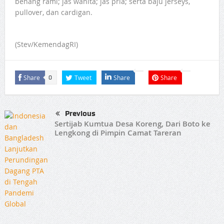
benang rami; jas wanita; jas pria; serta baju jerseys,
pullover, dan cardigan.
(Stev/KemendagRI)
Share
Tweet
Share
Share
0
Previous
Sertijab Kumtua Desa Koreng, Dari Boto ke
Lengkong di Pimpin Camat Tareran