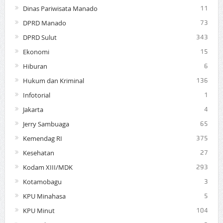
Dinas Pariwisata Manado
11
DPRD Manado
73
DPRD Sulut
343
Ekonomi
15
Hiburan
6
Hukum dan Kriminal
136
Infotorial
1
Jakarta
4
Jerry Sambuaga
65
Kemendag RI
375
Kesehatan
27
Kodam XIII/MDK
293
Kotamobagu
3
KPU Minahasa
5
KPU Minut
104