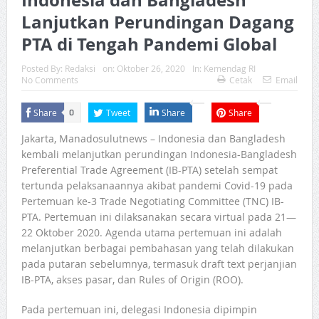
Lanjutkan Perundingan Dagang
PTA di Tengah Pandemi Global
Posted By:
Redaksi
on:
Oktober 26, 2020
In:
Kemendag RI
No Comments
Cetak
Email
Share
Tweet
Share
Share
0
Jakarta, Manadosulutnews – Indonesia dan Bangladesh
kembali melanjutkan perundingan Indonesia-Bangladesh
Preferential Trade Agreement (IB-PTA) setelah sempat
tertunda pelaksanaannya akibat pandemi Covid-19 pada
Pertemuan ke-3 Trade Negotiating Committee (TNC) IB-
PTA. Pertemuan ini dilaksanakan secara virtual pada 21—
22 Oktober 2020. Agenda utama pertemuan ini adalah
melanjutkan berbagai pembahasan yang telah dilakukan
pada putaran sebelumnya, termasuk draft text perjanjian
IB-PTA, akses pasar, dan Rules of Origin (ROO).
Pada pertemuan ini, delegasi Indonesia dipimpin