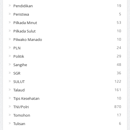
Pendidikan
19
Peristiwa
5
Pilkada Minut
53
Pilkada Sulut
10
Pilwako Manado
10
PLN
24
Politik
29
Sangihe
48
SGR
36
SULUT
122
Talaud
161
Tips Kesehatan
10
TNI/Polri
870
Tomohon
17
Tulisan
6