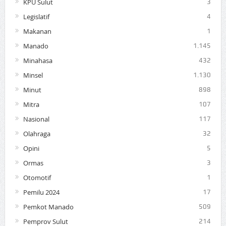
KPU Sulut
3
Legislatif
4
Makanan
1
Manado
1.145
Minahasa
432
Minsel
1.130
Minut
898
Mitra
107
Nasional
117
Olahraga
32
Opini
5
Ormas
3
Otomotif
1
Pemilu 2024
17
Pemkot Manado
509
Pemprov Sulut
214