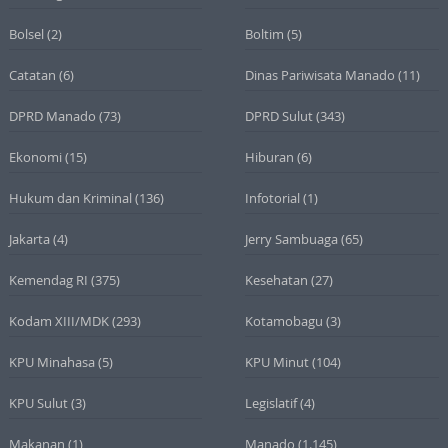
Bolsel
(2)
Boltim
(5)
Catatan
(6)
Dinas Pariwisata Manado
(11)
DPRD Manado
(73)
DPRD Sulut
(343)
Ekonomi
(15)
Hiburan
(6)
Hukum dan Kriminal
(136)
Infotorial
(1)
Jakarta
(4)
Jerry Sambuaga
(65)
Kemendag RI
(375)
Kesehatan
(27)
Kodam XIII/MDK
(293)
Kotamobagu
(3)
KPU Minahasa
(5)
KPU Minut
(104)
KPU Sulut
(3)
Legislatif
(4)
Makanan
(1)
Manado
(1.145)