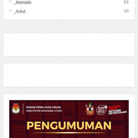
_Manado
56
_Sulut
50