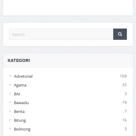
KATEGORI
Advetorial
168
Agama
35
BAI
3
Bawaslu
79
Berita
7
Bitung
16
Bolmong
3