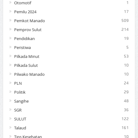
Otomotif
1
Pemilu 2024
17
Pemkot Manado
509
Pemprov Sulut
214
Pendidikan
19
Peristiwa
5
Pilkada Minut
53
Pilkada Sulut
10
Pilwako Manado
10
PLN
24
Politik
29
Sangihe
48
SGR
36
SULUT
122
Talaud
161
Tips Kesehatan
10