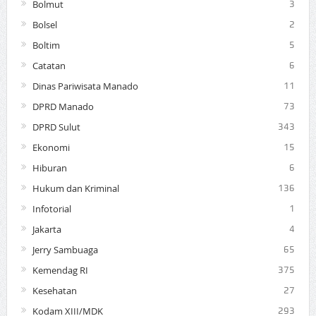
Bolmut
3
Bolsel
2
Boltim
5
Catatan
6
Dinas Pariwisata Manado
11
DPRD Manado
73
DPRD Sulut
343
Ekonomi
15
Hiburan
6
Hukum dan Kriminal
136
Infotorial
1
Jakarta
4
Jerry Sambuaga
65
Kemendag RI
375
Kesehatan
27
Kodam XIII/MDK
293