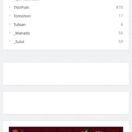
TNI/Polri
870
Tomohon
17
Tulisan
6
_Manado
56
_Sulut
50