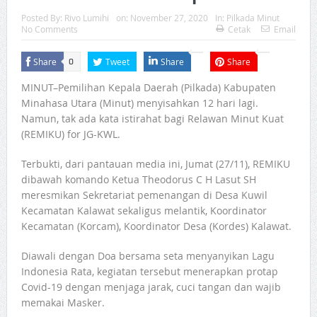
Posted By:
Rivo Lumihi
on:
November 27, 2020
In:
Pilkada Minut
No Comments
Cetak
Email
Share
Tweet
Share
Share
0
MINUT–Pemilihan Kepala Daerah (Pilkada) Kabupaten
Minahasa Utara (Minut) menyisahkan 12 hari lagi.
Namun, tak ada kata istirahat bagi Relawan Minut Kuat
(REMIKU) for JG-KWL.
Terbukti, dari pantauan media ini, Jumat (27/11), REMIKU
dibawah komando Ketua Theodorus C H Lasut SH
meresmikan Sekretariat pemenangan di Desa Kuwil
Kecamatan Kalawat sekaligus melantik, Koordinator
Kecamatan (Korcam), Koordinator Desa (Kordes) Kalawat.
Diawali dengan Doa bersama seta menyanyikan Lagu
Indonesia Rata, kegiatan tersebut menerapkan protap
Covid-19 dengan menjaga jarak, cuci tangan dan wajib
memakai Masker.