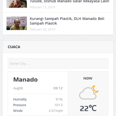
Tulude, Dishub Manado Gelar Rekayasa Lalin
Februari 13, 2019
Kurangi Sampah Plastik, DLH Manado Beli
Sampah Plastik
Februari 26, 2019
CUACA
Manado
NOW
Aug08
09:12
Humidity
91%
Pressure
1013
22℃
Winds
2.07mph