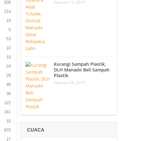
Februari 13, 2019
509
214
19
5
53
10
10
Kurangi Sampah Plastik,
24
DLH Manado Beli Sampah
Plastik
29
Februari 26, 2019
48
36
122
161
10
CUACA
870
17