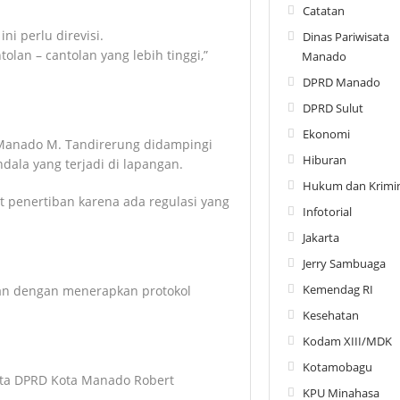
Catatan
ni perlu direvisi.
Dinas Pariwisata
tolan – cantolan yang lebih tinggi,”
Manado
DPRD Manado
DPRD Sulut
Ekonomi
 Manado M. Tandirerung didampingi
Hiburan
ala yang terjadi di lapangan.
Hukum dan Krimin
at penertiban karena ada regulasi yang
Infotorial
Jakarta
Jerry Sambuaga
Kemendag RI
kan dengan menerapkan protokol
Kesehatan
Kodam XIII/MDK
Kotamobagu
gota DPRD Kota Manado Robert
KPU Minahasa