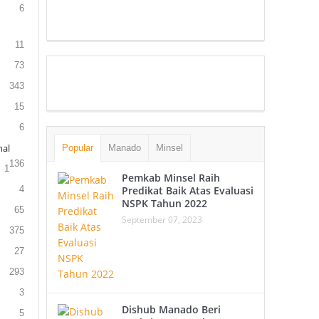
6
11
73
343
15
6
al
Popular
Manado
Minsel
136
1
Pemkab Minsel Raih
4
Predikat Baik Atas Evaluasi
NSPK Tahun 2022
65
September 07, 2023
375
27
293
3
Dishub Manado Beri
5