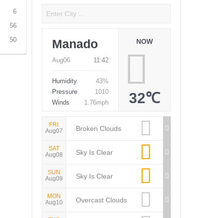
6
56
50
Manado
NOW
Aug06
11:42
Humidity
43%
Pressure
1010
32℃
Winds
1.76mph
FRI
Broken Clouds
Aug07
SAT
Sky Is Clear
Aug08
SUN
Sky Is Clear
Aug09
MON
Overcast Clouds
Aug10