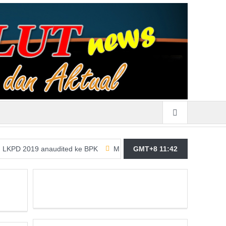
19 anaudited ke BPK
Merasa Terpangil, GMBI Wilter Sulut Siap P
GMT+8 11:42