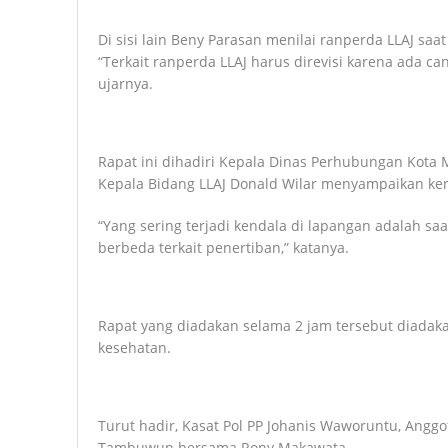
Di sisi lain Beny Parasan menilai ranperda LLAJ saat i
“Terkait ranperda LLAJ harus direvisi karena ada can
ujarnya.
Rapat ini dihadiri Kepala Dinas Perhubungan Kota
Kepala Bidang LLAJ Donald Wilar menyampaikan kend
“Yang sering terjadi kendala di lapangan adalah sa
berbeda terkait penertiban,” katanya.
Rapat yang diadakan selama 2 jam tersebut diada
kesehatan.
Turut hadir, Kasat Pol PP Johanis Waworuntu, Ang
Tambuwun bersama Rony Makawata.