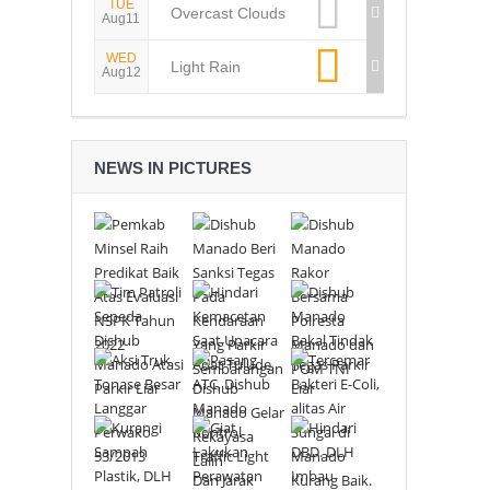
TUE
Overcast Clouds
Aug11
WED
Light Rain
Aug12
NEWS IN PICTURES