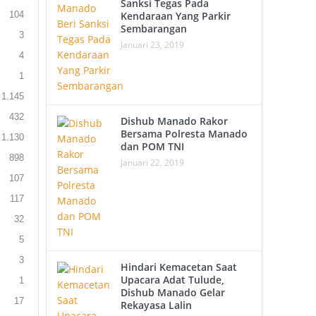
Sanksi Tegas Pada
104
Kendaraan Yang Parkir
Sembarangan
3
Januari 23, 2019
4
1
1.145
432
Dishub Manado Rakor
Bersama Polresta Manado
1.130
dan POM TNI
898
Januari 22, 2019
107
117
32
5
3
Hindari Kemacetan Saat
Upacara Adat Tulude,
1
Dishub Manado Gelar
17
Rekayasa Lalin