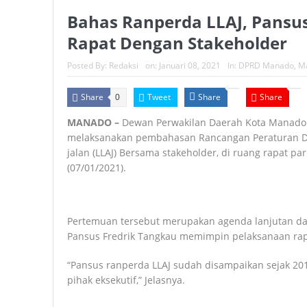
Bahas Ranperda LLAJ, Pansu
Rapat Dengan Stakeholder
Posted By:
Redaksi
on:
Januari 08, 2021
In:
DPRD Manado
,
M
Share
Tweet
Share
Share
0
MANADO –
Dewan Perwakilan Daerah Kota Manado l
melaksanakan pembahasan Rancangan Peraturan Da
jalan (LLAJ) Bersama stakeholder, di ruang rapat 
(07/01/2021).
Pertemuan tersebut merupakan agenda lanjutan d
Pansus Fredrik Tangkau memimpin pelaksanaan rap
“Pansus ranperda LLAJ sudah disampaikan sejak 201
pihak eksekutif,” Jelasnya.