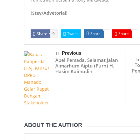
(Stev/Advetorial)
Share
Tweet
Share
Share
0
Previous
I
Apel Persada, Selamat Jalan
To
Almarhum Aiptu (Purn) H.
Pem
Hasim Kaimudin
ABOUT THE AUTHOR