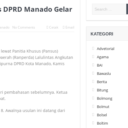
s DPRD Manado Gelar
anado
No Comments
Cetak
Email
KATEGORI
Advetorial
ewat Panitia Khusus (Pansus)
Agama
erah (Ranperda) Lalulintas Angkutan
paripurna DPRD Kota Manado, Kamis
BAI
Bawaslu
Berita
Bitung
ari pembahasan sebelumnya. Ketua
Bolmong
at.
Bolmut
8. Awalnya usulan ini datang dari
Bolsel
Boltim