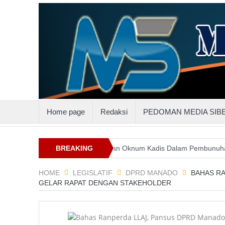
Home page
Redaksi
PEDOMAN MEDIA SIB
uluttenggo
Keterlibatan Oknum Kadis Dalam Pembunuhan Steven I
BREAKING
NEWS
HOME
LEGISLATIF
DPRD MANADO
BAHAS RA
GELAR RAPAT DENGAN STAKEHOLDER