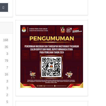
168
35
3
79
7
16
3
3
2
5