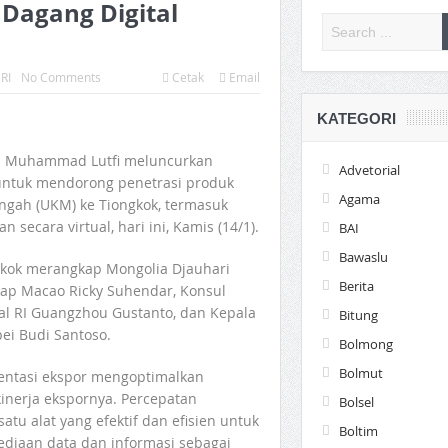
Dagang Digital
RI
No Comments
Cetak
Email
KATEGORI
n Muhammad Lutfi meluncurkan
Advetorial
) untuk mendorong penetrasi produk
Agama
ngah (UKM) ke Tiongkok, termasuk
secara virtual, hari ini, Kamis (14/1).
BAI
Bawaslu
ngkok merangkap Mongolia Djauhari
Berita
ap Macao Ricky Suhendar, Konsul
ral RI Guangzhou Gustanto, dan Kepala
Bitung
ei Budi Santoso.
Bolmong
Bolmut
entasi ekspor mengoptimalkan
inerja ekspornya. Percepatan
Bolsel
atu alat yang efektif dan efisien untuk
Boltim
diaan data dan informasi sebagai