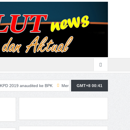
audited ke BPK
Merasa Terpangil, GMBI Wilter Sulut Siap Perjua
GMT+8 00:41