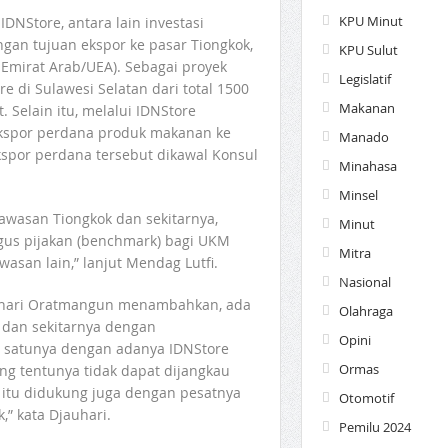
KPU Minut
IDNStore, antara lain investasi
gan tujuan ekspor ke pasar Tiongkok,
KPU Sulut
 Emirat Arab/UEA). Sebagai proyek
Legislatif
e di Sulawesi Selatan dari total 1500
Makanan
 Selain itu, melalui IDNStore
ekspor perdana produk makanan ke
Manado
spor perdana tersebut dikawal Konsul
Minahasa
Minsel
awasan Tiongkok dan sekitarnya,
Minut
igus pijakan (benchmark) bagi UKM
Mitra
asan lain,” lanjut Mendag Lutfi.
Nasional
uhari Oratmangun menambahkan, ada
Olahraga
 dan sekitarnya dengan
Opini
lah satunya dengan adanya IDNStore
Ormas
g tentunya tidak dapat dijangkau
l itu didukung juga dengan pesatnya
Otomotif
” kata Djauhari.
Pemilu 2024