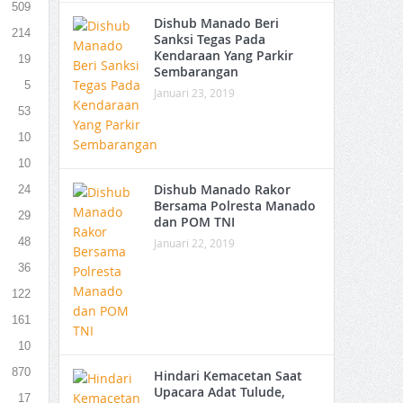
509
Dishub Manado Beri
214
Sanksi Tegas Pada
Kendaraan Yang Parkir
19
Sembarangan
5
Januari 23, 2019
53
10
10
Dishub Manado Rakor
24
Bersama Polresta Manado
29
dan POM TNI
48
Januari 22, 2019
36
122
161
10
870
Hindari Kemacetan Saat
Upacara Adat Tulude,
17