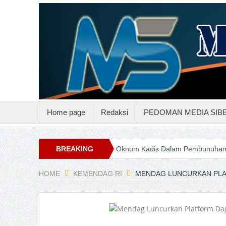
Home page
Redaksi
PEDOMAN MEDIA SIB
enggo
Keterlibatan Oknum Kadis Dalam Pembunuhan Steven Indi S
BREAKING
NEWS
HOME
KEMENDAG RI
MENDAG LUNCURKAN PLA