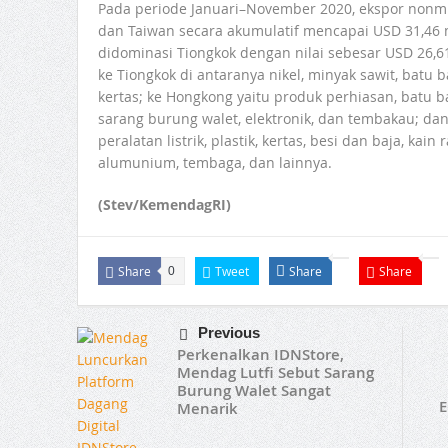
Pada periode Januari–November 2020, ekspor nonmi
dan Taiwan secara akumulatif mencapai USD 31,46 m
didominasi Tiongkok dengan nilai sebesar USD 26,61
ke Tiongkok di antaranya nikel, minyak sawit, batu b
kertas; ke Hongkong yaitu produk perhiasan, batu b
sarang burung walet, elektronik, dan tembakau; dan
peralatan listrik, plastik, kertas, besi dan baja, kain
alumunium, tembaga, dan lainnya.
(Stev/KemendagRI)
Share
Tweet
Share
Share
0
Previous
Perkenalkan IDNStore,
Mendag Lutfi Sebut Sarang
Burung Walet Sangat
E
Menarik