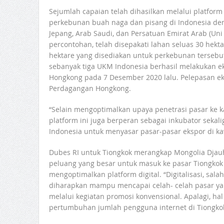
Sejumlah capaian telah dihasilkan melalui platform 
perkebunan buah naga dan pisang di Indonesia den
Jepang, Arab Saudi, dan Persatuan Emirat Arab (Uni
percontohan, telah disepakati lahan seluas 30 hektar
hektare yang disediakan untuk perkebunan tersebut.
sebanyak tiga UKM Indonesia berhasil melakukan 
Hongkong pada 7 Desember 2020 lalu. Pelepasan ek
Perdagangan Hongkong.
“Selain mengoptimalkan upaya penetrasi pasar ke k
platform ini juga berperan sebagai inkubator sekal
Indonesia untuk menyasar pasar-pasar ekspor di kaw
Dubes RI untuk Tiongkok merangkap Mongolia Dja
peluang yang besar untuk masuk ke pasar Tiongkok
mengoptimalkan platform digital. “Digitalisasi, sa
diharapkan mampu mencapai celah- celah pasar yan
melalui kegiatan promosi konvensional. Apalagi, ha
pertumbuhan jumlah pengguna internet di Tiongkok,