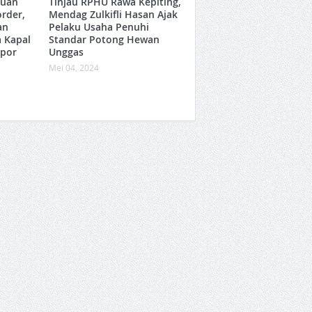
muan
Tinjau RPHU Rawa Kepiting,
rder,
Mendag Zulkifli Hasan Ajak
an
Pelaku Usaha Penuhi
 Kapal
Standar Potong Hewan
mpor
Unggas
Mei 04, 2024