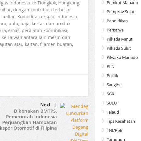
Pemkot Manado
gas Indonesia ke Tiongkok, Hongkong,
iliar, dengan kontribusi terbesar
Pemprov Sulut
 miliar. Komoditas ekspor Indonesia
Pendidikan
ara, pulp, baja, kertas dan produk
Peristiwa
ara, emas, peralatan komunikasi,
 ke Taiwan antara lain mesin dan
Pilkada Minut
 rajutan atau kaitan, filamen buatan,
Pilkada Sulut
Pilwako Manado
PLN
Politik
Sangihe
SGR
SULUT
Next
Dikenakan BMTPS,
Talaud
Pemerintah Indonesia
Tips Kesehatan
Perjuangkan Hambatan
kspor Otomotif di Filipina
TNI/Polri
Tomohon