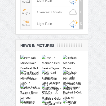
Light Rain
Aug11
WED
Overcast Clouds
Aug12
THU
Light Rain
Aug13
NEWS IN PICTURES