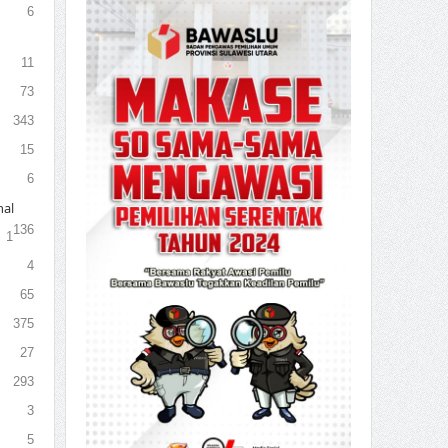
6
11
73
343
15
6
al
136
1
4
65
375
27
293
3
5