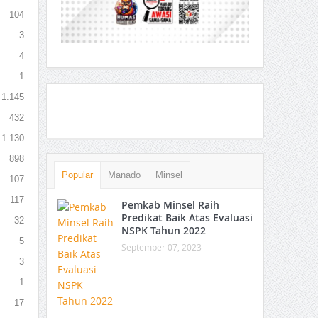
104
3
4
1
1.145
432
1.130
898
Popular
Manado
Minsel
107
117
Pemkab Minsel Raih
Predikat Baik Atas Evaluasi
32
NSPK Tahun 2022
5
September 07, 2023
3
1
17