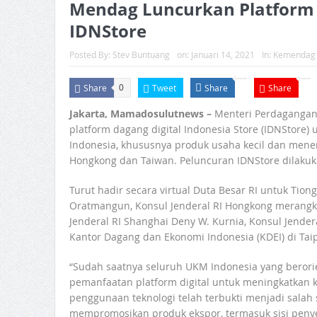
Mendag Luncurkan Platform 
IDNStore
Posted By:
Stev Buntuang
on:
Januari 14, 2021
In:
Kemendag 
Share
Tweet
Share
Share
0
Jakarta, Mamadosulutnews –
Menteri Perdaganga
platform dagang digital Indonesia Store (IDNStore
Indonesia, khususnya produk usaha kecil dan mene
Hongkong dan Taiwan. Peluncuran IDNStore dilakukan 
Turut hadir secara virtual Duta Besar RI untuk Tio
Oratmangun, Konsul Jenderal RI Hongkong merangk
Jenderal RI Shanghai Deny W. Kurnia, Konsul Jende
Kantor Dagang dan Ekonomi Indonesia (KDEI) di Taip
“Sudah saatnya seluruh UKM Indonesia yang berori
pemanfaatan platform digital untuk meningkatkan k
penggunaan teknologi telah terbukti menjadi salah s
mempromosikan produk ekspor, termasuk sisi penye