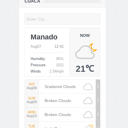
CUACA
Manado
NOW
Aug07
12:41
Humidity
85%
Pressure
1011
21℃
Winds
1.54mph
SAT
Scattered Clouds
Aug08
SUN
Broken Clouds
Aug09
MON
Broken Clouds
Aug10
TUE