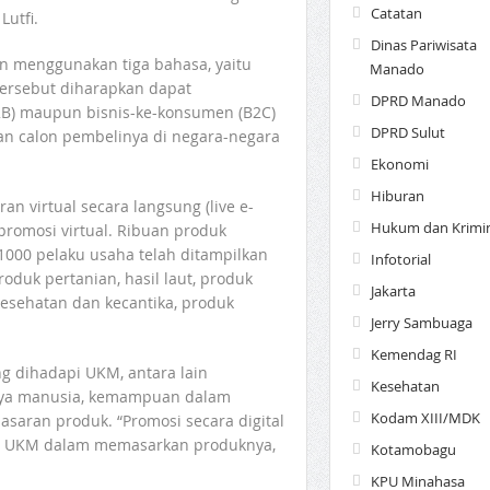
Catatan
utfi.
Dinas Pariwisata
n menggunakan tiga bahasa, yaitu
Manado
tersebut diharapkan dapat
DPRD Manado
B2B) maupun bisnis-ke-konsumen (B2C)
DPRD Sulut
an calon pembelinya di negara-negara
Ekonomi
Hiburan
ran virtual secara langsung (live e-
Hukum dan Krimin
romosi virtual. Ribuan produk
 1000 pelaku usaha telah ditampilkan
Infotorial
oduk pertanian, hasil laut, produk
Jakarta
esehatan dan kecantika, produk
Jerry Sambuaga
Kemendag RI
 dihadapi UKM, antara lain
Kesehatan
daya manusia, kemampuan dalam
Kodam XIII/MDK
saran produk. “Promosi secara digital
tu UKM dalam memasarkan produknya,
Kotamobagu
KPU Minahasa