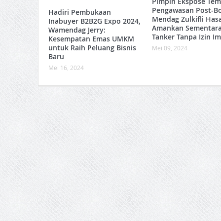
Pimpin Ekspose Te
Pengawasan Post-Bo
Hadiri Pembukaan
Mendag Zulkifli Has
Inabuyer B2B2G Expo 2024,
Amankan Sementara
Wamendag Jerry:
Tanker Tanpa Izin I
Kesempatan Emas UMKM
untuk Raih Peluang Bisnis
Mei 09, 2024
Baru
Mei 16, 2024