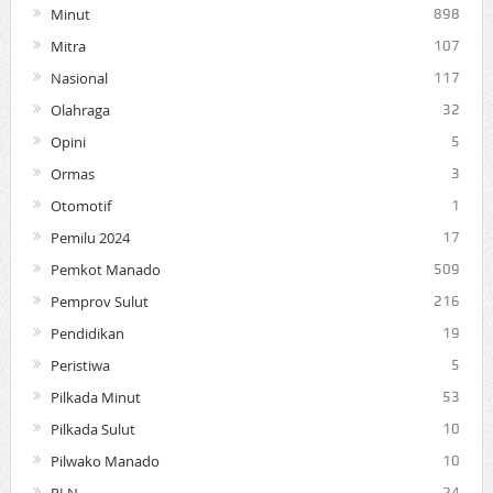
Minut
898
Mitra
107
Nasional
117
Olahraga
32
Opini
5
Ormas
3
Otomotif
1
Pemilu 2024
17
Pemkot Manado
509
Pemprov Sulut
216
Pendidikan
19
Peristiwa
5
Pilkada Minut
53
Pilkada Sulut
10
Pilwako Manado
10
24