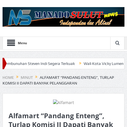
Menu
n Steven Indi Segera Terkuak
Wali Kota Vicky Lumentut Serahkan 
HOME
MINUT
ALFAMART “PANDANG ENTENG”, TURLAP
KOMISI II DAPATI BANYAK PELANGGARAN
Alfamart “Pandang Enteng”,
Turlap Komisi II Dapati Banyak