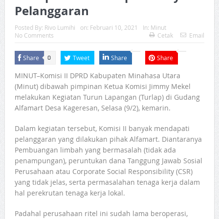
Pelanggaran
Posted By:
Rivo Lumihi
on:
Februari 10, 2021
In:
Minut
No Comments
Cetak
Email
Share
Tweet
Share
Share
0
MINUT–Komisi II DPRD Kabupaten Minahasa Utara
(Minut) dibawah pimpinan Ketua Komisi Jimmy Mekel
melakukan Kegiatan Turun Lapangan (Turlap) di Gudang
Alfamart Desa Kageresan, Selasa (9/2), kemarin.
Dalam kegiatan tersebut, Komisi II banyak mendapati
pelanggaran yang dilakukan pihak Alfamart. Diantaranya
Pembuangan limbah yang bermasalah (tidak ada
penampungan), peruntukan dana Tanggung Jawab Sosial
Perusahaan atau Corporate Social Responsibility (CSR)
yang tidak jelas, serta permasalahan tenaga kerja dalam
hal perekrutan tenaga kerja lokal.
Padahal perusahaan ritel ini sudah lama beroperasi,