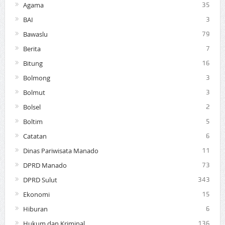
Agama
35
BAI
3
Bawaslu
79
Berita
7
Bitung
16
Bolmong
3
Bolmut
3
Bolsel
2
Boltim
5
Catatan
6
Dinas Pariwisata Manado
11
DPRD Manado
73
DPRD Sulut
343
Ekonomi
15
Hiburan
6
Hukum dan Kriminal
136