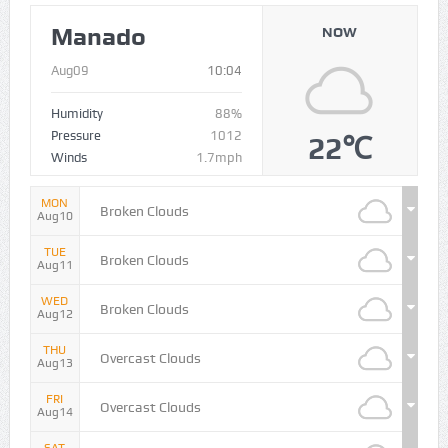
Manado
NOW
Aug09
10:04
Humidity
88%
Pressure
1012
22℃
Winds
1.7mph
MON
Broken Clouds
Aug10
TUE
Broken Clouds
Aug11
WED
Broken Clouds
Aug12
THU
Overcast Clouds
Aug13
FRI
Overcast Clouds
Aug14
SAT