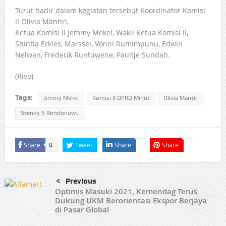
Turut hadir dalam kegiatan tersebut Koordinator Komisi
II Olivia Mantiri,
Ketua Komisi II Jemmy Mekel, Wakil Ketua Komisi II,
Shintia Erkles, Marssel, Vonni Rumimpunu, Edwin
Nelwan, Frederik Runtuwene, Paultje Sundah.
(Rivo)
Tags:
Jimmy Mekel
Komisi II DPRD Minut
Olivia Mantiri
Stendy S Rondonuwu
Share
Tweet
Share
Share
0
Previous
Optimis Masuki 2021, Kemendag Terus
Dukung UKM Berorientasi Ekspor Berjaya
di Pasar Global