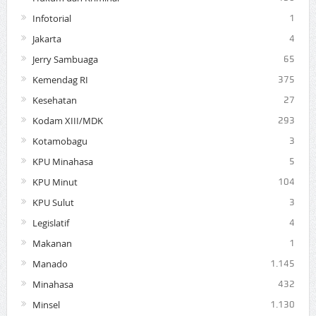
Infotorial
1
Jakarta
4
Jerry Sambuaga
65
Kemendag RI
375
Kesehatan
27
Kodam XIII/MDK
293
Kotamobagu
3
KPU Minahasa
5
KPU Minut
104
KPU Sulut
3
Legislatif
4
Makanan
1
Manado
1.145
Minahasa
432
Minsel
1.130