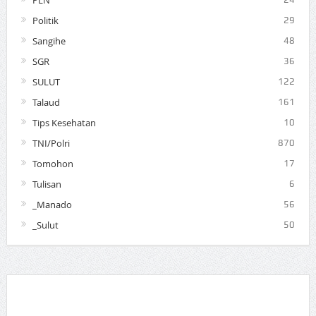
PLN
Politik
29
Sangihe
48
SGR
36
SULUT
122
Talaud
161
Tips Kesehatan
10
TNI/Polri
870
Tomohon
17
Tulisan
6
_Manado
56
_Sulut
50