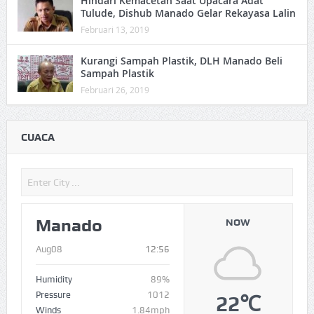
Hindari Kemacetan Saat Upacara Adat
Tulude, Dishub Manado Gelar Rekayasa Lalin
Februari 13, 2019
Kurangi Sampah Plastik, DLH Manado Beli
Sampah Plastik
Februari 26, 2019
CUACA
Manado
NOW
Aug08
12:56
Humidity
89%
Pressure
1012
22℃
Winds
1.84mph