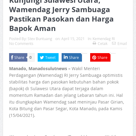
Wamendag Jerry Sambuaga
Pastikan Pasokan dan Harga
Bapok Aman
Posted By:
Stev Buntuang
on:
April 15, 2021
In:
Kemendag RI
No Comments
Cetak
Email
Share
Tweet
Share
Share
0
Manado, Manadosulutnews –
Wakil Menteri
Perdagangan (Wamendag) RI Jerry Sambuaga optimistis
stabilitas harga dan pasokan kebutuhan bahan pokok
(bapok) di Sulawesi Utara dapat terjaga dalam
momentum Ramadan dan jelang Lebaran tahun ini. Hal
itu diungkapkan Wamendag saat meninjau Pasar Girian,
Kota Bitung dan Pasar Segar, Kota Manado, pada Kamis
(15/04/2021).