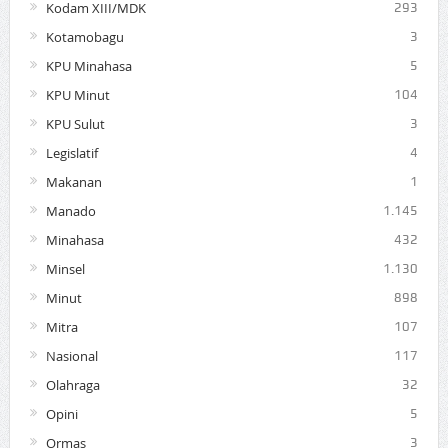
Kodam XIII/MDK
293
Kotamobagu
3
KPU Minahasa
5
KPU Minut
104
KPU Sulut
3
Legislatif
4
Makanan
1
Manado
1.145
Minahasa
432
Minsel
1.130
Minut
898
Mitra
107
Nasional
117
Olahraga
32
Opini
5
Ormas
3