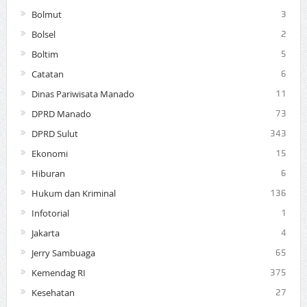
Bolmut
3
Bolsel
2
Boltim
5
Catatan
6
Dinas Pariwisata Manado
11
DPRD Manado
73
DPRD Sulut
343
Ekonomi
15
Hiburan
6
Hukum dan Kriminal
136
Infotorial
1
Jakarta
4
Jerry Sambuaga
65
Kemendag RI
375
Kesehatan
27