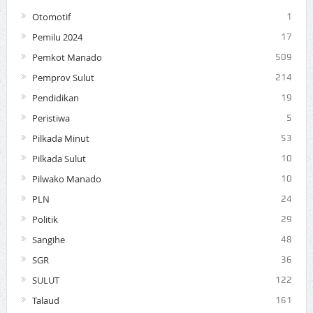
Otomotif
1
Pemilu 2024
17
Pemkot Manado
509
Pemprov Sulut
214
Pendidikan
19
Peristiwa
5
Pilkada Minut
53
Pilkada Sulut
10
Pilwako Manado
10
PLN
24
Politik
29
Sangihe
48
SGR
36
SULUT
122
Talaud
161