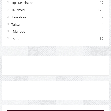
Tips Kesehatan
10
TNI/Polri
870
Tomohon
17
Tulisan
6
_Manado
56
_Sulut
50