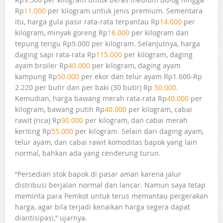
Rp
11.000
per kilogram untuk jenis premium. Sementara
itu, harga gula pasir rata-rata terpantau Rp
14.000
per
kilogram, minyak goreng Rp
16.000
per kilogram dan
tepung terigu Rp9.000 per kilogram. Selanjutnya, harga
daging sapi rata-rata Rp
115.000
per kilogram, daging
ayam broiler Rp
40.000
per kilogram, daging ayam
kampung Rp
50.000
per ekor dan telur ayam Rp1.600-Rp
2.220 per butir dan per baki (30 butir) Rp
50.000
.
Kemudian, harga bawang merah rata-rata Rp
40.000
per
kilogram, bawang putih Rp
40.000
per kilogram, cabai
rawit (rica) Rp
90.000
per kilogram, dan cabai merah
keriting Rp
55.000
per kilogram. Selain dari daging ayam,
telur ayam, dan cabai rawit komoditas bapok yang lain
normal, bahkan ada yang cenderung turun.
“Persedian stok bapok di pasar aman karena jalur
distribusi berjalan normal dan lancar. Namun saya tetap
meminta para Pemkot untuk terus memantau pergerakan
harga, agar bila terjadi kenaikan harga segera dapat
diantisipasi,” ujarnya.