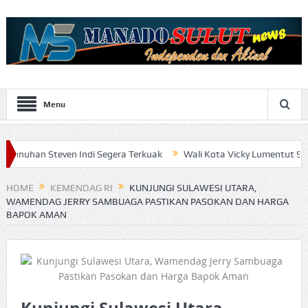
Menu
en Indi Segera Terkuak
Wali Kota Vicky Lumentut Serahkan LKPD 
HOME
KEMENDAG RI
KUNJUNGI SULAWESI UTARA,
WAMENDAG JERRY SAMBUAGA PASTIKAN PASOKAN DAN HARGA
BAPOK AMAN
Kunjungi Sulawesi Utara,